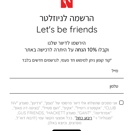
הרשמה לניוזלטר
Let's be friends
הירשמו לדיוור שלנו
וקבלו
10% הנחה
על היתרה לרכישה באתר
*קוד קופון ניתן למימוש חד פעמי, לנרשמים חדשים בלבד
מייל
טלפון
אני מסכים שתשלחו אלי דיוור פרסומי של "נעמן", "ורדינון", מועדון "NV
CLUB", ״אקסטרה ריטייל", "אקיפ", "הום סטייל", "בוניטה דה מאס",
"אפרודיטה", "GANT", מועדון GUS FRIENDS, "HACKETT,
"מגנוליה" ו-"
ריבוע כחול
", בכל אמצעי הקשר עמי (לרבות דוא״ל,
מסרונים, וכיוצא באלו).