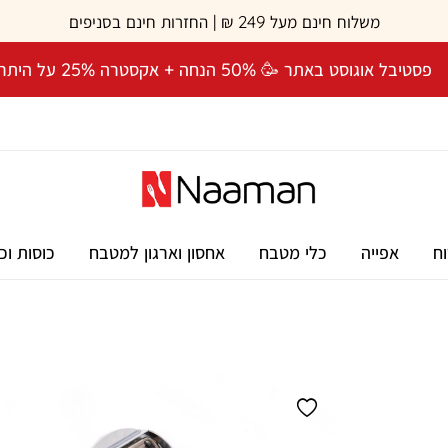
משלוח חינם מעל 249 ₪ | החזרות חינם בסניפים
פסטיבל אוגוסט באתר 🥳 50% הנחה + אקסטרה 25% על היתרה! 🎉
וח
אפייה
כלי מטבח
אחסון וארגון למטבח
כוסות וכ