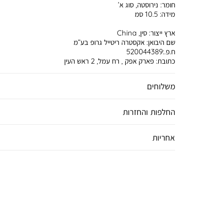
חומר:
נירוסטה, סוג א’
מידה:
10.5 סמ
ארץ ייצור:
סין, China
שם היבואן:
אקסטרה ריטייל גרופ בע”מ
ח.פ.:520044389
כתובת:
פארק אפק , רח עמל, 2 ראש העין
משלוחים
החלפות והחזרות
אחריות