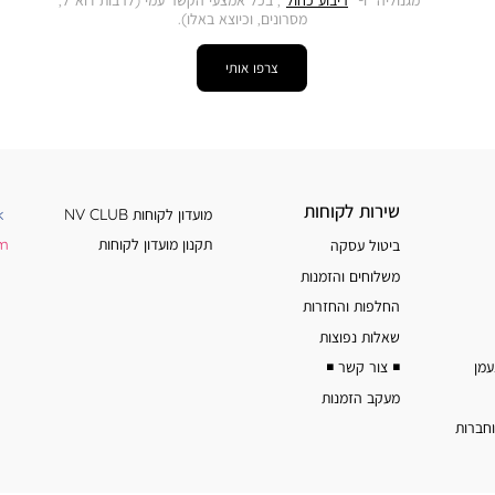
מסרונים, וכיוצא באלו).
צרפו אותי
שירות
מידע
שירות לקוחות
מועדון לקוחות NV CLUB
k
לקוחות
נוסף
תקנון מועדון לקוחות
am
ביטול עסקה
משלוחים והזמנות
החלפות והחזרות
שאלות נפוצות
◾️ צור קשר ◾️
מעקב הזמנות
וחברות