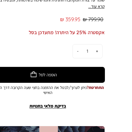
מושלמת. מומלצת שטיפה ידנית בלבד, ניתן 
קרא עוד...
מעלות . 34 ס”מ , 11.3 ליטר. הצבע במציאות עשוי להיות שונה 
בתמונה
מחיר
מחיר
359.95 ₪
799.90 ₪
רגיל
מוצר
אקסטרה 25% על היתרה! מתעדכן בסל
כמות
הוספה לסל
התחרטת?
ניתן לערוך/לבטל את ההזמנה בחצי שעה הקרובה דרך הא
האישי
בדיקת מלאי בחנויות