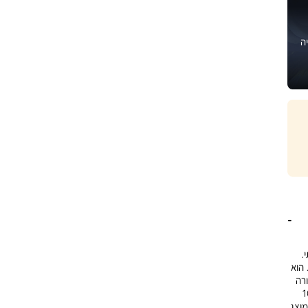
ה
ותי.
 הוא
רה
לשימוש בתנור עד 100
מהמוצג