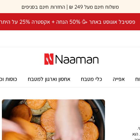
משלוח חינם מעל 249 ₪ | החזרות חינם בסניפים
פסטיבל אוגוסט באתר 🥳 50% הנחה + אקסטרה 25% על היתרה! 🎉
וח
אפייה
כלי מטבח
אחסון וארגון למטבח
כוסות וכ
ותי.
 הוא
רה