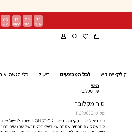
03
17
09
34
קולקציית קיץ
לכל המבצעים
בישול
כלי הגשה ואיר
ראשי
סיר מקלובה
סיר מקלובה
מק״ט
11298882
סיר בישול הפוך מקלובה, בציפוי NONSTICK מיוחד לבישול איכ
סיר עמוק עם תחתית שטוחה שאידיאלי לכל תבשיל שמגישים הפוך.
שומר על צורת המקלובה החגיגית והמרשימה בשלמותה, ומבטיח צו