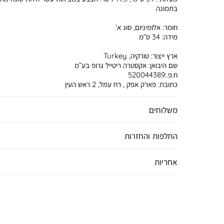
בתמונה
חומר:
אלומיניום, סוג א’
מידה:
34 ס”מ
ארץ ייצור:
טורקיה, Turkey
שם היבואן:
אקסטרה ריטייל גרופ בע”מ
ח.פ.:520044389
כתובת:
פארק אפק , רח עמל, 2 ראש העין
משלוחים
החלפות והחזרות
אחריות