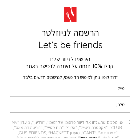
הרשמה לניוזלטר
Let's be friends
הירשמו לדיוור שלנו
וקבלו
10% הנחה
על היתרה לרכישה באתר
*קוד קופון ניתן למימוש חד פעמי, לנרשמים חדשים בלבד
מייל
טלפון
אני מסכים שתשלחו אלי דיוור פרסומי של "נעמן", "ורדינון", מועדון "NV
CLUB", ״אקסטרה ריטייל", "אקיפ", "הום סטייל", "בוניטה דה מאס",
"אפרודיטה", "GANT", מועדון GUS FRIENDS, "HACKETT,
"מגנוליה" ו-"
ריבוע כחול
", בכל אמצעי הקשר עמי (לרבות דוא״ל,