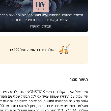
הצטרפו למועדון הלקוחות שלנו ותהנו מהטבות ומבצעים מהקני
הראשונה,הטבת יום הולדת וצבירת נקודות
הצטרפו למועדון
|
משלוח חינם בהזמנה מעל 199 ₪
product
page
shipping
banner
(32)
תיאור מוצר
סיר בישול הפוך מקלובה, בציפוי NONSTICK מיוחד לבישול איכ
סיר עמוק עם תחתית שטוחה שאידיאלי לכל תבשיל שמגישים הפוך.
שומר על צורת המקלובה החגיגית והמרשימה בשלמותה, ומבטיח צו
מושלמת. מומלצת שטיפה ידנית בלבד, ניתן 
מעלות . 34 ס”מ , 11.3 ליטר. הצבע במציאות עשוי להיות שונה 