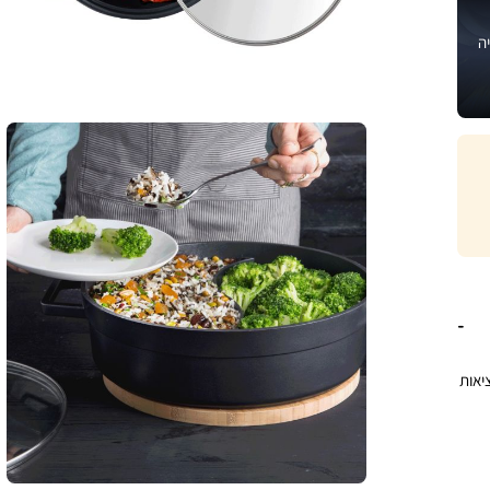
ה
 במציאות