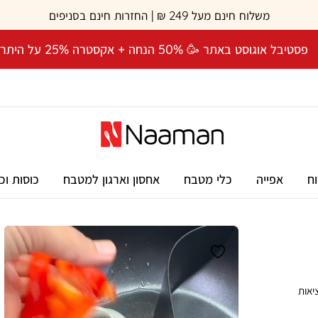
משלוח חינם מעל 249 ₪ | החזרות חינם בסניפים
פסטיבל אוגוסט באתר 🥳 50% הנחה + אקסטרה 25% על היתרה! 🎉
וח
אפייה
כלי מטבח
אחסון וארגון למטבח
כוסות וכ
 במציאות