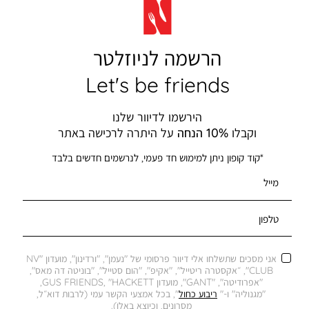
הרשמה לניוזלטר
Let's be friends
הירשמו לדיוור שלנו
וקבלו
10% הנחה
על היתרה לרכישה באתר
*קוד קופון ניתן למימוש חד פעמי, לנרשמים חדשים בלבד
מייל
טלפון
אני מסכים שתשלחו אלי דיוור פרסומי של "נעמן", "ורדינון", מועדון "NV
CLUB", ״אקסטרה ריטייל", "אקיפ", "הום סטייל", "בוניטה דה מאס",
"אפרודיטה", "GANT", מועדון GUS FRIENDS, "HACKETT,
"מגנוליה" ו-"
ריבוע כחול
", בכל אמצעי הקשר עמי (לרבות דוא״ל,
מסרונים, וכיוצא באלו).