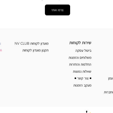
צרפו אותי
שירות
מידע
שירות לקוחות
מועדון לקוחות NV CLUB
k
לקוחות
נוסף
תקנון מועדון לקוחות
am
ביטול עסקה
משלוחים והזמנות
החלפות והחזרות
שאלות נפוצות
◾️ צור קשר ◾️
מעקב הזמנות
וחברות