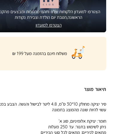
הצטרפו למועדון הלקוחות שלנו ותהנו מהטבות ומבצעים מהקני
הראשונה,הטבת יום הולדת וצבירת נקודות
הצטרפו למועדון
|
משלוח חינם בהזמנה מעל 199 ₪
product
page
shipping
banner
(32)
תיאור מוצר
סיר יציקה מחולק 10*30 ס”מ, 4.8 ליטר לבישול והגשה. הצבע
עשוי להיות שונה מהמוצג בתמונה
חומר:
יציקת אלומיניום, סוג א’
ניתן לשימוש בתנור:
עד 250 מעלות
מתאים לכיריים:
מתאים לכל סוגי הכיריים