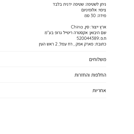
ניתן לשטיפה:
שטיפה ידנית בלבד
ציפוי:
אלומיניום
מידה:
30 סמ
ארץ ייצור:
סין, China
שם היבואן:
אקסטרה ריטייל גרופ בע”מ
ח.פ.:520044389
כתובת:
פארק אפק , רח עמל, 2 ראש העין
משלוחים
החלפות והחזרות
אחריות