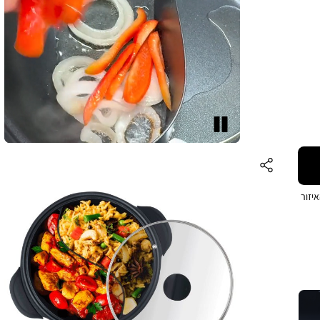
עצור
יזור