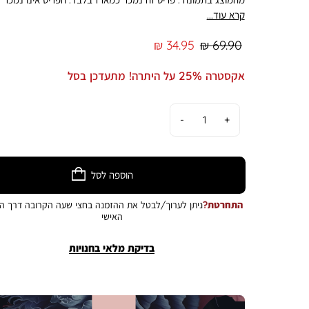
כבודד. המחיר מתייחס ליחידה. מוצר שנמכר כסט/מארז ניתן להח
קרא עוד...
באופן מלא ושלם - על כל פריטיו.
מחיר
מחיר
34.95 ₪
69.90 ₪
רגיל
מוצר
אקסטרה 25% על היתרה! מתעדכן בסל
כמות
הוספה לסל
התחרטת?
ניתן לערוך/לבטל את ההזמנה בחצי שעה הקרובה דרך הא
האישי
בדיקת מלאי בחנויות