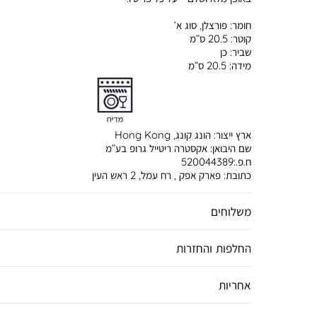
חומר:
פורצלן, סוג א’
קוטר:
20.5 ס”מ
שביר:
כן
מידה:
20.5 ס”מ
ארץ ייצור:
הונג קונג, Hong Kong
שם היבואן:
אקסטרה ריטייל גרופ בע”מ
ח.פ.:520044389
כתובת:
פארק אפק , רח עמל, 2 ראש העין
משלוחים
החלפות והחזרות
אחריות