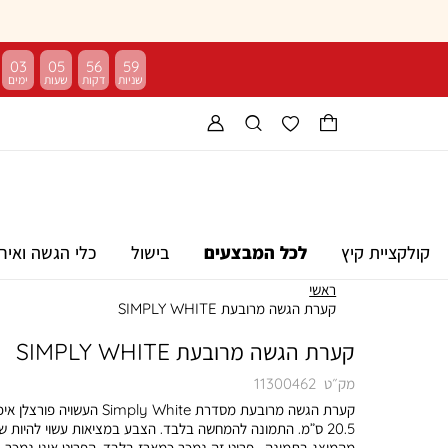
03
05
56
58
קולקציית קיץ
לכל המבצעים
בישול
כלי הגשה ואיר
ראשי
קערת הגשה מרובעת SIMPLY WHITE
קערת הגשה מרובעת SIMPLY WHITE
מק״ט
11300462
קערת הגשה מרובעת מסדרת Simply White העשויה פורצל
20.5 ס”מ. התמונה להמחשה בלבד. הצבע במציאות עשוי להיות ש
מהמוצג בתמונה . פריט זה נמכר כמארז בלבד. הפריט אינו נמכר