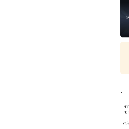
ה
ן איכותי
ונה
לפה