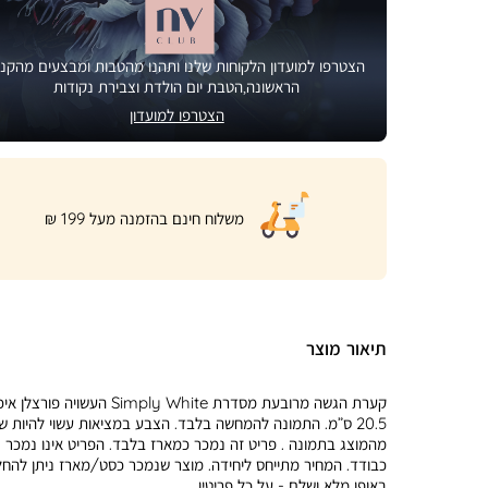
הצטרפו למועדון הלקוחות שלנו ותהנו מהטבות ומבצעים מהקני
הראשונה,הטבת יום הולדת וצבירת נקודות
הצטרפו למועדון
|
משלוח חינם בהזמנה מעל 199 ₪
product
page
shipping
banner
(32)
תיאור מוצר
קערת הגשה מרובעת מסדרת Simply White העשויה פורצל
20.5 ס”מ. התמונה להמחשה בלבד. הצבע במציאות עשוי להיות ש
מהמוצג בתמונה . פריט זה נמכר כמארז בלבד. הפריט אינו נמכר
כבודד. המחיר מתייחס ליחידה. מוצר שנמכר כסט/מארז ניתן להח
באופן מלא ושלם - על כל פריטיו.