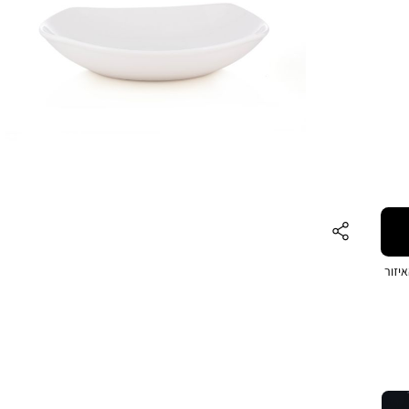
לפה
יזור