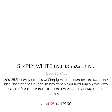
קערת הגשה מרובעת SIMPLY WHITE
מק״ט
11300486
קערת הגשה מרובעת מסדרת Simply White העשויה פורצלן איכותי 25.5 ס”מ.
הצבע במציאות עשוי להיות שונה מהמוצג בתמונה. התמונה להמחשה בלבד. פריט
זה נמכר כמארז בלבד. הפריט אינו נמכר כבודד. המחיר מתייחס ליחידה. מוצר
שנמכר כסט/מארז ניתן להחלפה באופן מלא ושלם - על כל פריטיו.
קרא עוד...
מחיר
מחיר
64.95 ₪
129.90 ₪
רגיל
מוצר