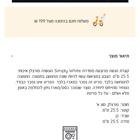
|
משלוח חינם בהזמנה מעל 199 ₪
product
page
shipping
banner
(32)
תיאור מוצר
קערת הגשה מרובעת מסדרת Simply White העשויה פורצלן איכותי
25.5 ס”מ. הצבע במציאות עשוי להיות שונה מהמוצג בתמונה. התמונה
להמחשה בלבד. פריט זה נמכר כמארז בלבד. הפריט אינו נמכר כבודד.
המחיר מתייחס ליחידה. מוצר שנמכר כסט/מארז ניתן להחלפה באופן
מלא ושלם - על כל פריטיו.
חומר:
פורצלן, סוג א’
קוטר:
25.5 ס”מ
שביר:
כן
מידה:
25.5 ס”מ