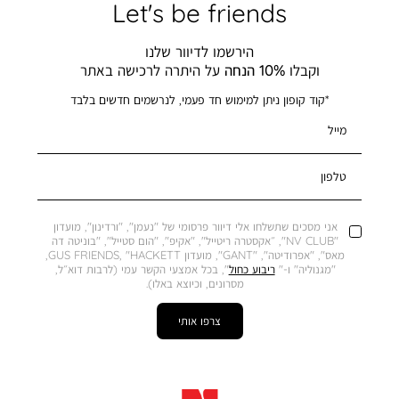
Let's be friends
הירשמו לדיוור שלנו
וקבלו
10% הנחה
על היתרה לרכישה באתר
*קוד קופון ניתן למימוש חד פעמי, לנרשמים חדשים בלבד
מייל
טלפון
אני מסכים שתשלחו אלי דיוור פרסומי של "נעמן", "ורדינון", מועדון
"NV CLUB", ״אקסטרה ריטייל", "אקיפ", "הום סטייל", "בוניטה דה
מאס", "אפרודיטה", "GANT", מועדון GUS FRIENDS, "HACKETT,
"מגנוליה" ו-"
ריבוע כחול
", בכל אמצעי הקשר עמי (לרבות דוא״ל,
מסרונים, וכיוצא באלו).
צרפו אותי