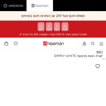
Vardinon
Naaman
משלוח חינם מעל 249 ₪ | החזרות חינם בסניפים
03
15
10
46
פסטיבל אוגוסט באתר 🥳 50% הנחה + אקסטרה 25% על היתרה! 🎉
ראשי
קערת הגשה מרובעת SIMPLY WHITE