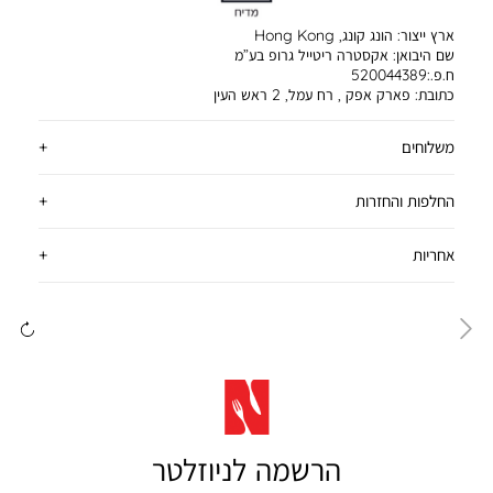
ארץ ייצור:
הונג קונג, Hong Kong
שם היבואן:
אקסטרה ריטייל גרופ בע”מ
ח.פ.:520044389
כתובת:
פארק אפק , רח עמל, 2 ראש העין
משלוחים
החלפות והחזרות
אחריות
ימינה
שמ
הרשמה לניוזלטר