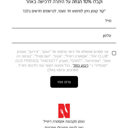
וקבלו
10% הנחה
על היתרה לרכישה באתר
*קוד קופון ניתן למימוש חד פעמי, לנרשמים חדשים בלבד
מייל
טלפון
אני מסכים שתשלחו אלי דיוור פרסומי של "נעמן", "ורדינון", מועדון
"NV CLUB", ״אקסטרה ריטייל", "אקיפ", "הום סטייל", "בוניטה דה
מאס", "אפרודיטה", "GANT", מועדון GUS FRIENDS, "HACKETT,
"מגנוליה" ו-"
ריבוע כחול
", בכל אמצעי הקשר עמי (לרבות דוא״ל,
מסרונים, וכיוצא באלו).
צרפו אותי
נעמן מקבוצת אקסטרה ריטייל
גאה להיות ממובילי פתרונות