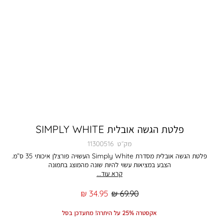
פלטת הגשה אובלית SIMPLY WHITE
מק״ט
11300516
פלטת הגשה אובלית מסדרת Simply White העשויה פורצלן איכותי 35 ס”מ.
הצבע במציאות עשוי להיות שונה מהמוצג בתמונה
קרא עוד...
מחיר
מחיר
34.95 ₪
69.90 ₪
רגיל
מוצר
אקסטרה 25% על היתרה! מתעדכן בסל