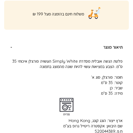
|
משלוח חינם בהזמנה מעל 199 ₪
product
page
shipping
banner
(32)
תיאור מוצר
פלטת הגשה אובלית מסדרת Simply White העשויה פורצלן איכותי 35
ס”מ. הצבע במציאות עשוי להיות שונה מהמוצג בתמונה
חומר:
פורצלן, סוג א’
קוטר:
35 ס”מ
שביר:
כן
מידה:
35 ס”מ
ארץ ייצור:
הונג קונג, Hong Kong
שם היבואן:
אקסטרה ריטייל גרופ בע”מ
ח.פ.:520044389