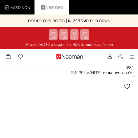
Vardinon
Naaman
משלוח חינם מעל 249 ₪ | החזרות חינם בסניפים
03
02
12
19
פסטיבל אוגוסט באתר 🥳 50% הנחה + אקסטרה 25% על היתרה! 🎉
ראשי
פלטת הגשה אובלית SIMPLY WHITE