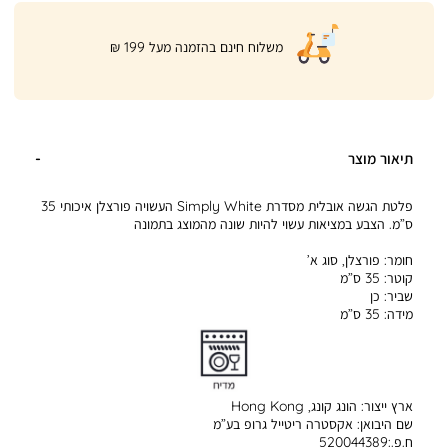
|
משלוח חינם בהזמנה מעל 199 ₪
product
page
shipping
banner
(32)
תיאור מוצר
פלטת הגשה אובלית מסדרת Simply White העשויה פורצלן איכותי 35
ס”מ. הצבע במציאות עשוי להיות שונה מהמוצג בתמונה
חומר:
פורצלן, סוג א’
קוטר:
35 ס”מ
שביר:
כן
מידה:
35 ס”מ
ארץ ייצור:
הונג קונג, Hong Kong
שם היבואן:
אקסטרה ריטייל גרופ בע”מ
ח.פ.:520044389