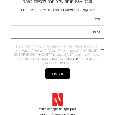
וקבלו
10% הנחה
על היתרה לרכישה באתר
*קוד קופון ניתן למימוש חד פעמי, לנרשמים חדשים בלבד
מייל
טלפון
אני מסכים שתשלחו אלי דיוור פרסומי של "נעמן", "ורדינון", מועדון
"NV CLUB", ״אקסטרה ריטייל", "אקיפ", "הום סטייל", "בוניטה דה
מאס", "אפרודיטה", "GANT", מועדון GUS FRIENDS, "HACKETT,
"מגנוליה" ו-"
ריבוע כחול
", בכל אמצעי הקשר עמי (לרבות דוא״ל,
מסרונים, וכיוצא באלו).
צרפו אותי
נעמן מקבוצת אקסטרה ריטייל
גאה להיות ממובילי פתרונות