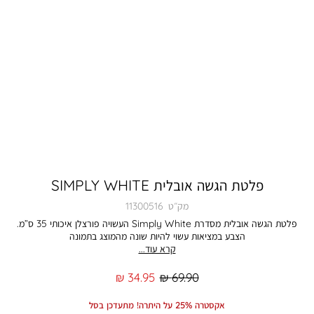
פלטת הגשה אובלית SIMPLY WHITE
מק״ט
11300516
פלטת הגשה אובלית מסדרת Simply White העשויה פורצלן איכותי 35 ס”מ.
הצבע במציאות עשוי להיות שונה מהמוצג בתמונה
קרא עוד...
מחיר
מחיר
34.95 ₪
69.90 ₪
רגיל
מוצר
אקסטרה 25% על היתרה! מתעדכן בסל