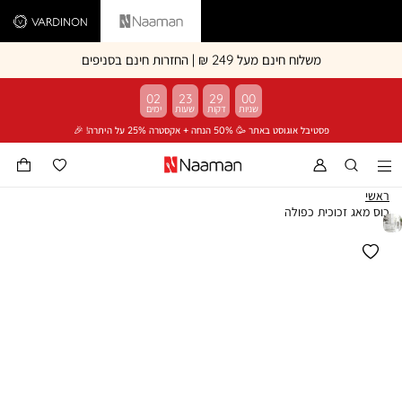
Vardinon
Naaman
משלוח חינם מעל 249 ₪ | החזרות חינם בסניפים
02
23
29
00
פסטיבל אוגוסט באתר 🥳 50% הנחה + אקסטרה 25% על היתרה! 🎉
ראשי
כוס מאג זכוכית כפולה