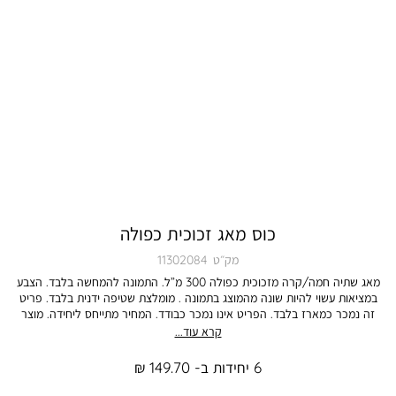
כוס מאג זכוכית כפולה
מק״ט
11302084
מאג שתיה חמה/קרה מזכוכית כפולה 300 מ”ל. התמונה להמחשה בלבד. הצבע
במציאות עשוי להיות שונה מהמוצג בתמונה . מומלצת שטיפה ידנית בלבד. פריט
זה נמכר כמארז בלבד. הפריט אינו נמכר כבודד. המחיר מתייחס ליחידה. מוצר
שנמכר כסט/מארז ניתן להחלפה באופן מלא ושלם - על כל פריטיו.
קרא עוד...
6 יחידות ב- 149.70 ₪