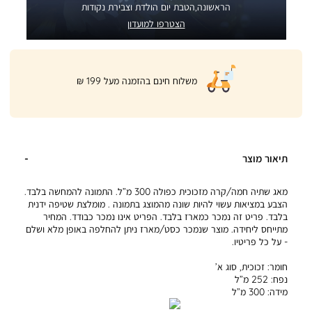
הראשונה,הטבת יום הולדת וצבירת נקודות
הצטרפו למועדון
|
משלוח חינם בהזמנה מעל 199 ₪
product
page
shipping
banner
(32)
תיאור מוצר
מאג שתיה חמה/קרה מזכוכית כפולה 300 מ”ל. התמונה להמחשה בלבד.
הצבע במציאות עשוי להיות שונה מהמוצג בתמונה . מומלצת שטיפה ידנית
בלבד. פריט זה נמכר כמארז בלבד. הפריט אינו נמכר כבודד. המחיר
מתייחס ליחידה. מוצר שנמכר כסט/מארז ניתן להחלפה באופן מלא ושלם
- על כל פריטיו.
חומר:
זכוכית, סוג א’
נפח:
252 מ”ל
מידה:
300 מ”ל