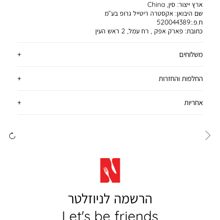
ארץ ייצור:
סין, China
שם היבואן:
אקסטרה ריטייל גרופ בע”מ
ח.פ.:520044389
כתובת:
פארק אפק , רח עמל, 2 ראש העין
משלוחים
החלפות והחזרות
אחריות
ימינה
שמ
הרשמה לניוזלטר
Let's be friends