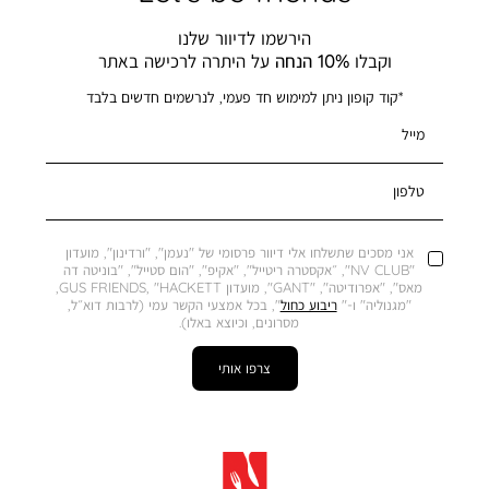
הירשמו לדיוור שלנו
וקבלו
10% הנחה
על היתרה לרכישה באתר
*קוד קופון ניתן למימוש חד פעמי, לנרשמים חדשים בלבד
מייל
טלפון
אני מסכים שתשלחו אלי דיוור פרסומי של "נעמן", "ורדינון", מועדון
"NV CLUB", ״אקסטרה ריטייל", "אקיפ", "הום סטייל", "בוניטה דה
מאס", "אפרודיטה", "GANT", מועדון GUS FRIENDS, "HACKETT,
"מגנוליה" ו-"
ריבוע כחול
", בכל אמצעי הקשר עמי (לרבות דוא״ל,
מסרונים, וכיוצא באלו).
צרפו אותי