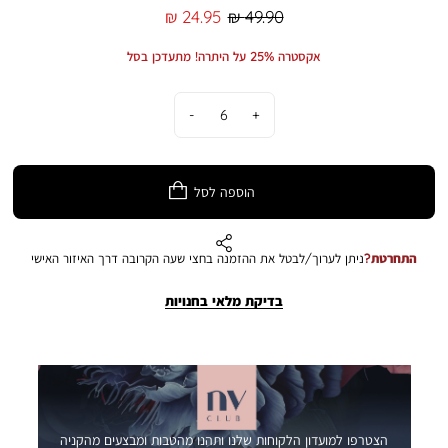
מחיר
מחיר
24.95 ₪
49.90 ₪
רגיל
מוצר
אקסטרה 25% על היתרה! מתעדכן בסל
כמות
הוספה לסל
התחרטת?
ניתן לערוך/לבטל את ההזמנה בחצי שעה הקרובה דרך האיזור האישי
בדיקת מלאי בחנויות
הצטרפו למועדון הלקוחות שלנו ותהנו מהטבות ומבצעים מהקניה