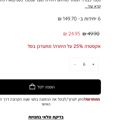
להחלפה באופן מלא ושלם - על כל פריטיו.
קרא עוד...
6 יחידות ב- 149.70 ₪
מחיר
מחיר
24.95 ₪
49.90 ₪
רגיל
מוצר
אקסטרה 25% על היתרה! מתעדכן בסל
כמות
הוספה לסל
התחרטת?
ניתן לערוך/לבטל את ההזמנה בחצי שעה הקרובה דרך הא
האישי
בדיקת מלאי בחנויות