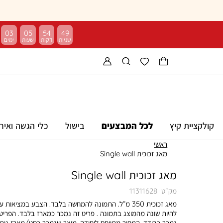
03
05
54
48
קולקציית קיץ
לכל המבצעים
בישול
כלי הגשה ואיר
ראשי
מאג זכוכית Single wall
מאג זכוכית Single wall
מק״ט
11311628
מאג זכוכית 350 מ”ל. התמונה להמחשה בלבד. הצבע במציאות ע
להיות שונה מהמוצג בתמונה . פריט זה נמכר כמארז בלבד. הפריט 
נמכר כבודד. המחיר מתייחס ליחידה. מוצר שנמכר כסט/מארז ניתן