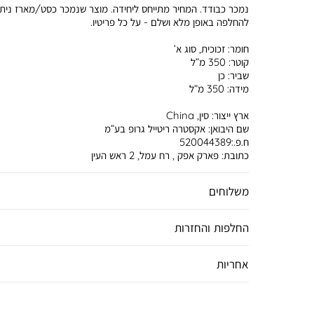
נמכר כבודד. המחיר מתייחס ליחידה. מוצר שנמכר כסט/מארז ניתן
להחלפה באופן מלא ושלם - על כל פריטיו.
חומר:
זכוכית, סוג א’
קוטר:
350 מ”ל
שביר:
כן
מידה:
350 מ”ל
ארץ ייצור:
סין, China
שם היבואן:
אקסטרה ריטייל גרופ בע”מ
ח.פ.:520044389
כתובת:
פארק אפק , רח עמל, 2 ראש העין
משלוחים
החלפות והחזרות
אחריות