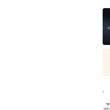
ה
שוי
אינו