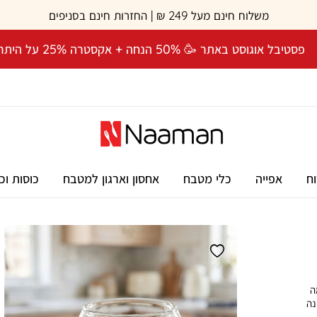
משלוח חינם מעל 249 ₪ | החזרות חינם בסניפים
פסטיבל אוגוסט באתר 🥳 50% הנחה + אקסטרה 25% על היתרה! 🎉
וח
אפייה
כלי מטבח
אחסון וארגון למטבח
כוסות וכ
ה
נה