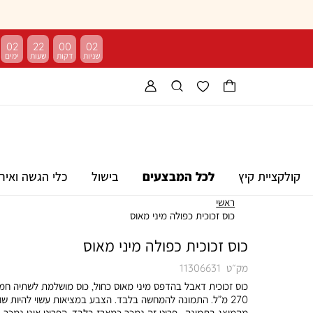
02
22
00
02
קולקציית קיץ
לכל המבצעים
בישול
כלי הגשה ואיר
ראשי
כוס זכוכית כפולה מיני מאוס
כוס זכוכית כפולה מיני מאוס
מק״ט
11306631
כוס זכוכית דאבל בהדפס מיני מאוס כחול, כוס מושלמת לשתיה חמ
270 מ”ל. התמונה להמחשה בלבד. הצבע במציאות עשוי להיות שו
מהמוצג בתמונה . פריט זה נמכר כמארז בלבד. הפריט אינו נמכר