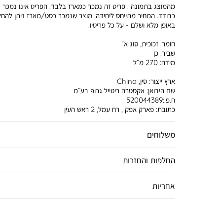
מהמוצג בתמונה . פריט זה נמכר כמארז בלבד. הפריט אינו נמכר
כבודד. המחיר מתייחס ליחידה. מוצר שנמכר כסט/מארז ניתן להח
באופן מלא ושלם - על כל פריטיו.
חומר:
זכוכית, סוג א’
שביר:
כן
מידה:
270 מ”ל
ארץ ייצור:
סין, China
שם היבואן:
אקסטרה ריטייל גרופ בע”מ
ח.פ.:520044389
כתובת:
פארק אפק , רח עמל, 2 ראש העין
משלוחים
החלפות והחזרות
אחריות