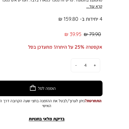
כבודד. המחיר מתייחס ליחידה. מוצר שנמכר כסט/מארז ניתן להח
קרא עוד...
באופן מלא ושלם - על כל פריטיו.
4 יחידות ב- 159.80 ₪
מחיר
מחיר
39.95 ₪
79.90 ₪
רגיל
מוצר
אקסטרה 25% על היתרה! מתעדכן בסל
כמות
הוספה לסל
התחרטת?
ניתן לערוך/לבטל את ההזמנה בחצי שעה הקרובה דרך הא
האישי
בדיקת מלאי בחנויות