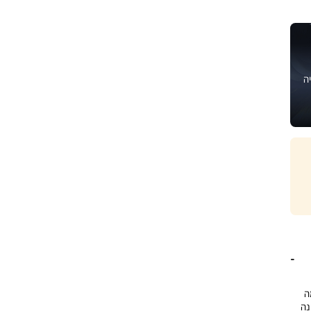
ה
ה
נה