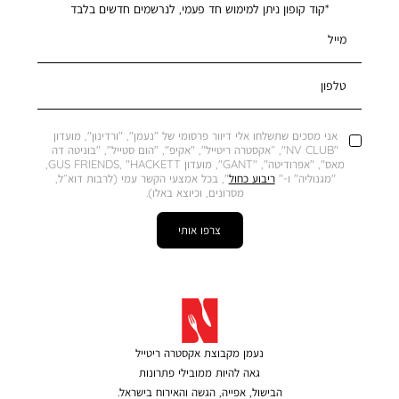
*קוד קופון ניתן למימוש חד פעמי, לנרשמים חדשים בלבד
מייל
טלפון
אני מסכים שתשלחו אלי דיוור פרסומי של "נעמן", "ורדינון", מועדון
"NV CLUB", ״אקסטרה ריטייל", "אקיפ", "הום סטייל", "בוניטה דה
מאס", "אפרודיטה", "GANT", מועדון GUS FRIENDS, "HACKETT,
"מגנוליה" ו-"
ריבוע כחול
", בכל אמצעי הקשר עמי (לרבות דוא״ל,
מסרונים, וכיוצא באלו).
צרפו אותי
נעמן מקבוצת אקסטרה ריטייל
גאה להיות ממובילי פתרונות
הבישול, אפייה, הגשה והאירוח בישראל.