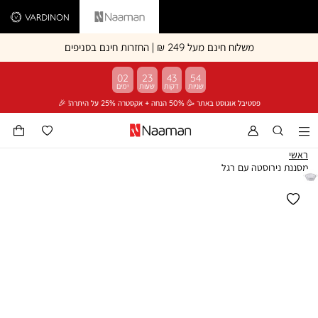
Vardinon
Naaman
משלוח חינם מעל 249 ₪ | החזרות חינם בסניפים
02
23
43
54
פסטיבל אוגוסט באתר 🥳 50% הנחה + אקסטרה 25% על היתרה! 🎉
ראשי
מסננת נירוסטה עם רגל