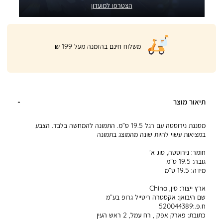
הצטרפו למועדון
|
משלוח חינם בהזמנה מעל 199 ₪
product
page
shipping
banner
(32)
תיאור מוצר
מסננת נירוסטה עם רגל 19.5 ס”מ. התמונה להמחשה בלבד. הצבע
במציאות עשוי להיות שונה מהמוצג בתמונה
חומר:
נירוסטה, סוג א’
גובה:
19.5 ס”מ
מידה:
19.5 ס”מ
ארץ ייצור:
סין, China
שם היבואן:
אקסטרה ריטייל גרופ בע”מ
ח.פ.:520044389
כתובת:
פארק אפק , רח עמל, 2 ראש העין