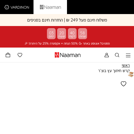
Vardinon
Naaman
משלוח חינם מעל 249 ₪ | החזרות חינם בסניפים
03
20
40
58
פסטיבל אוגוסט באתר 🥳 50% הנחה + אקסטרה 25% על היתרה! 🎉
ראשי
קרש חיתוך עץ בוצ’ר