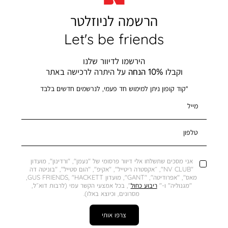
הרשמה לניוזלטר
Let's be friends
הירשמו לדיוור שלנו
וקבלו
10% הנחה
על היתרה לרכישה באתר
*קוד קופון ניתן למימוש חד פעמי, לנרשמים חדשים בלבד
מייל
טלפון
אני מסכים שתשלחו אלי דיוור פרסומי של "נעמן", "ורדינון", מועדון
"NV CLUB", ״אקסטרה ריטייל", "אקיפ", "הום סטייל", "בוניטה דה
מאס", "אפרודיטה", "GANT", מועדון GUS FRIENDS, "HACKETT,
"מגנוליה" ו-"
ריבוע כחול
", בכל אמצעי הקשר עמי (לרבות דוא״ל,
מסרונים, וכיוצא באלו).
צרפו אותי