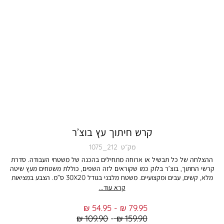
קרש חיתוך עץ בוצ’ר
מק״ט
1075_212
ההצלחה של כל תבשיל או ארוחה מתחילים בהכנה של משטחי העבודה. סדרת
קרשי החתוך, בוצ’ר בלוק כמו שקוראים לזה השפים, כוללת משטחים מעץ שיטה
מלא, קשים, עבים ומקצועיים. משטח מלבני בגודל 30X20 ס”מ. הצבע במציאות
עשוי להיות שונה מהמוצג בתמונה
קרא עוד...
From
To
54.95 ₪
79.95 ₪
Regular
Regular
109.90 ₪
159.90 ₪