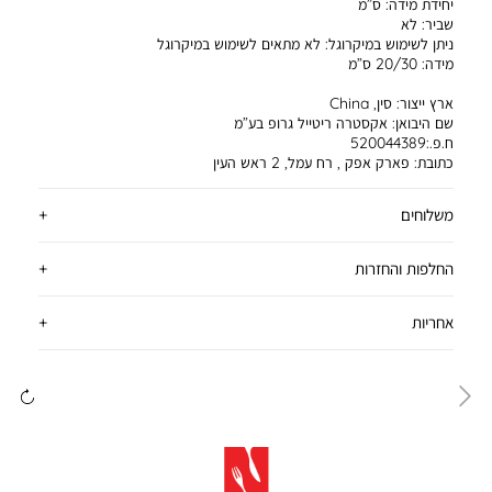
יחידת מידה:
ס”מ
שביר:
לא
ניתן לשימוש במיקרוגל:
לא מתאים לשימוש במיקרוגל
מידה:
20/30 ס”מ
ארץ ייצור:
סין, China
שם היבואן:
אקסטרה ריטייל גרופ בע”מ
ח.פ.:520044389
כתובת:
פארק אפק , רח עמל, 2 ראש העין
משלוחים
החלפות והחזרות
אחריות
ימינה
שמ