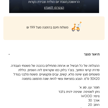
הראשונה,הטבת יום הולדת וצבירת נקודות
הצטרפו למועדון
|
משלוח חינם בהזמנה מעל 199 ₪
product
page
shipping
banner
(32)
תיאור מוצר
ההצלחה של כל תבשיל או ארוחה מתחילים בהכנה של משטחי העבודה.
סדרת קרשי החתוך, בוצ’ר בלוק כמו שקוראים לזה השפים, כוללת
משטחים מעץ שיטה מלא, קשים, עבים ומקצועיים. משטח מלבני בגודל
30X20 ס”מ. הצבע במציאות עשוי להיות שונה מהמוצג בתמונה
חומר:
עץ, סוג א’
ניתן לשטיפה:
שטיפה ידנית בלבד
ציפוי:
WOOD
אורך:
30
רוחב:
20