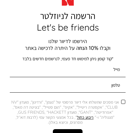
הרשמה לניוזלטר
Let's be friends
הירשמו לדיוור שלנו
וקבלו
10% הנחה
על היתרה לרכישה באתר
*קוד קופון ניתן למימוש חד פעמי, לנרשמים חדשים בלבד
מייל
טלפון
אני מסכים שתשלחו אלי דיוור פרסומי של "נעמן", "ורדינון", מועדון "NV
CLUB", ״אקסטרה ריטייל", "אקיפ", "הום סטייל", "בוניטה דה מאס",
"אפרודיטה", "GANT", מועדון GUS FRIENDS, "HACKETT,
"מגנוליה" ו-"
ריבוע כחול
", בכל אמצעי הקשר עמי (לרבות דוא״ל,
מסרונים, וכיוצא באלו).