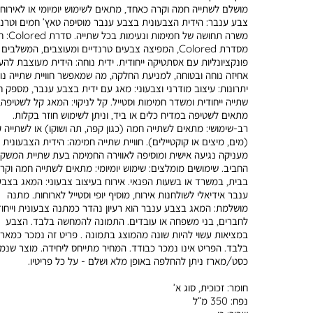
מושלם לשתייה חמה וקרה כאחד, מתאים לשימוש יומיומי או לאירוח.
צבע ענבר: הידית הצבעונית בצבע ענבר מוסיפה טאץ’ חמים וטרנד
משרה תחושה של חמימות ונ
מסדרת Colored, המפיצה צבעים טרנדיים ומעוצבים, המשלבים
פונקציונליות עם אסתטיקה ייחודית. ידית נוחה: הידית מעוצבת להע
אחיזה נוחה ובטוחה, למניעת החלקה, מה שמאפשר חוויית שתייה נו
יתרונות: עיצוב מודרני וצבעוני: מאג עם ידית בצבע ענבר, מספק חו
שתייה ייחודית ומשדר חמימות וסטייל. קל לניקוי: המאג קל לשטיפה,
מתאים לשטיפה במדיח כלים או ביד, וניתן לשימוש חוזר בקלות.
רב-שימושי: מתאים לשתייה חמה (כגון קפה, תה ושוקו) או לשתייה 
(מים, מיצים או קוקטיילים). חוויית שתייה חמימה: הידית הצבעונית
מעניקה נגיעה אישית ומוסיפה לאווירה החמימה בעת שתיית המשק
החביב. שימושים מומלצים: שימוש יומיומי: מתאים לשתייה חמה וקר
בבית, במשרד או בשעות הפנאי. אירוח בעיצוב צבעוני: המאג בצב
ענבר אידיאלי לשולחנות אירוח, מוסיף יופי וסטייל לארוחות. מתנה
מושלמת: המאג בצבע ענבר הוא רעיון נהדר כמתנה צבעונית וייחוד
לחברים, בני משפחה או עובדים. התמונה להמחשה בלבד. הצבע
במציאות עשוי להיות שונה מהמוצג בתמונה . פריט זה נמכר כמארז
בלבד. הפריט אינו נמכר כבודד. המחיר מתייחס ליחידה. מוצר שנמ
כסט/מארז ניתן להחלפה באופן מלא ושלם - על כל פריטיו.
חומר:
זכוכית, סוג א’
נפח:
350 מ”ל