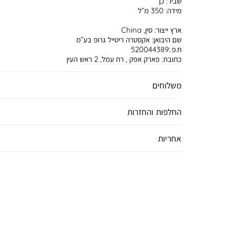
שביר:
כן
מידה:
350 מ”ל
ארץ ייצור:
סין, China
שם היבואן:
אקסטרה ריטייל גרופ בע”מ
ח.פ.:520044389
כתובת:
פארק אפק , רח עמל, 2 ראש העין
משלוחים
החלפות והחזרות
אחריות