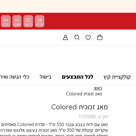
04
19
20
27
קולקציית קיץ
לכל המבצעים
בישול
כלי הגשה ואיר
ראשי
מאג זכוכית Colored
מאג זכוכית Colored
מק״ט
11315381
מאג עם ידית בצבע ענבר 350 מ”ל - סדרת Colored מאפיינים
עיקריים: קיבולת של 350 מ”ל: מאג זכוכית בעיצוב אלגנטי ומודרני,
מושלם לשתייה חמה וקרה כאחד, מתאים לשימוש יומיומי או לאירוח.