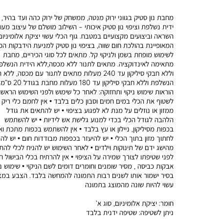
מחבת נון סטיק בגווני ירוק מנטה, ממשחק של ירוק כהה ועד בהיר,
ידית נשלפת וציפוי נון סטיק איכותי – השילוב מושלם של עיצוב מעו
השראה וביצועים מקצועיים במטבח. גוף הכלי עשוי יציקת אלומיניום
המאופיינת בהולכת חום שווה, בציפוי נון סטיק למניעת הידבקות המז
לשימוש מופחת בשמן ולניקוי קל. מתאים לכל סוגי הכיריים, מחבת
מתאימה לאינדוקציה. מתאים לתנור ללא מכסה,ללא הידית הנשלפ
וללא חבקי סיליקון עד 240 מעלות מתאים לתנור עם מכסה, לל
הנשלפת וללא חבקי סיליקון עד 180 מעלות מחבת בגודל 20 
הוראות שימוש ניקוי ותחזוקה: לאחר כל שימוש ולפני השימוש הראשון
לשטוף את הכלי במים חמים וסבון כלים בלבד • אין לחמם כלי ריק
ממזון או נוזלים על מנת לא לפגוע בציפוי • יש להתאים את גודל
הלהבה לגודל הכלי בכדי למנוע גלישת אש לידיות • יש להשתמש
בכפות מסיליקון, ניילון או עץ בלבד • אין להשתמש בכפות מתכת ואי
לחתוך מזון בתוך הכלי • יש להיעזר בכפפות מבודדות חום • יש לה
מהישג ידם של תינוקות וילדים • לאחר השימוש יש להניח לכלי להת
לפני שטיפתו לצורך שמירה על הציפוי • אין להרתיח בכלי הבישול ח
אבקות כביסה , מסיר שומנים וחומרים דומים לשם הניקוי • שימוש נכ
בסיר ישמור אותו לשנים רבות התמונה להמחשה בלבד. הצבע במצ
עשוי להיות שונה מהמוצג בתמונה
חומר:
יציקת אלומיניום, סוג א’
ניתן לשטיפה:
שטיפה ידנית בלבד