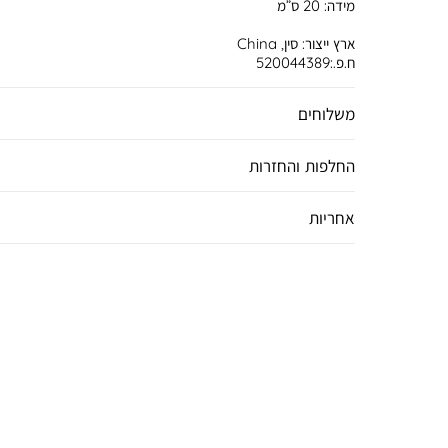
מידה:
20 ס”מ
ארץ ייצור:
סין, China
ח.פ.:520044389
משלוחים
החלפות והחזרות
אחריות