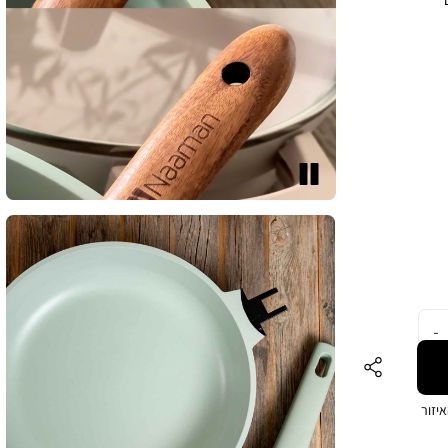
ון
ת
א הידית
ס”מ.
 יש
ן
עצור
רחיק
קרר
ומץ,
ון
יאות
יזור