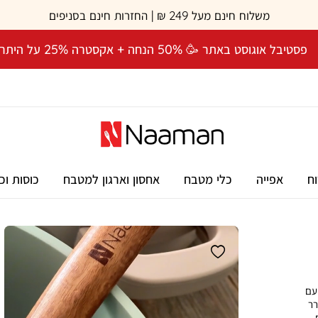
משלוח חינם מעל 249 ₪ | החזרות חינם בסניפים
פסטיבל אוגוסט באתר 🥳 50% הנחה + אקסטרה 25% על היתרה! 🎉
וח
אפייה
כלי מטבח
אחסון וארגון למטבח
כוסות וכ
 עם
רר