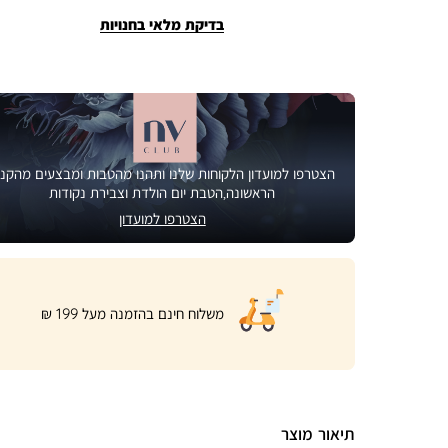
בדיקת מלאי בחנויות
הצטרפו למועדון הלקוחות שלנו ותהנו מהטבות ומבצעים מהקני
הראשונה,הטבת יום הולדת וצבירת נקודות
הצטרפו למועדון
|
משלוח חינם בהזמנה מעל 199 ₪
product
page
shipping
banner
(32)
תיאור מוצר