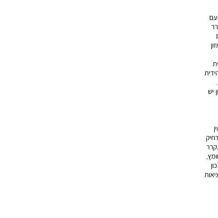
 עם
רר
ון
ת
א הידית
ס”מ.
 יש
ן
רחיק
קרר
ומץ,
ון
יאות