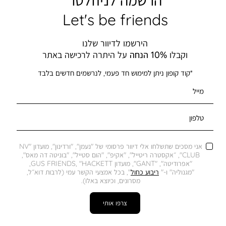
Let's be friends
הירשמו לדיוור שלנו
וקבלו
10% הנחה
על היתרה לרכישה באתר
*קוד קופון ניתן למימוש חד פעמי, לנרשמים חדשים בלבד
מייל
טלפון
אני מסכים שתשלחו אלי דיוור פרסומי של "נעמן", "ורדינון", מועדון "NV
CLUB", ״אקסטרה ריטייל", "אקיפ", "הום סטייל", "בוניטה דה מאס",
"אפרודיטה", "GANT", מועדון GUS FRIENDS, "HACKETT,
"מגנוליה" ו-"
ריבוע כחול
", בכל אמצעי הקשר עמי (לרבות דוא״ל,
מסרונים, וכיוצא באלו).
צרפו אותי