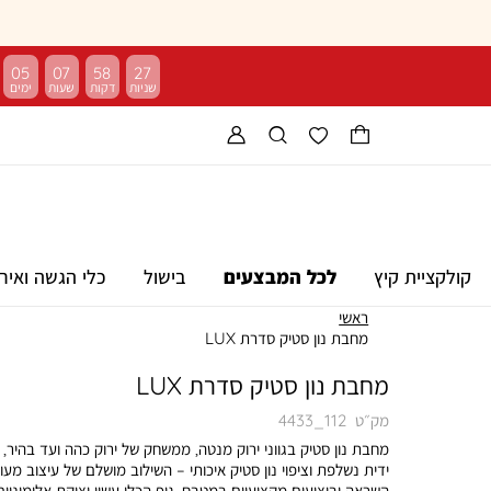
05
07
58
26
קולקציית קיץ
לכל המבצעים
בישול
כלי הגשה ואיר
ראשי
מחבת נון סטיק סדרת LUX
מחבת נון סטיק סדרת LUX
מק״ט
4433_112
מחבת נון סטיק בגווני ירוק מנטה, ממשחק של ירוק כהה ועד בהיר,
ידית נשלפת וציפוי נון סטיק איכותי – השילוב מושלם של עיצוב מעו
השראה וביצועים מקצועיים במטבח. גוף הכלי עשוי יציקת אלומיניום