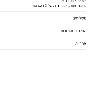
ח.פ.:520044389
כתובת:
פארק אפק , רח עמל, 2 ראש העין
משלוחים
החלפות והחזרות
אחריות