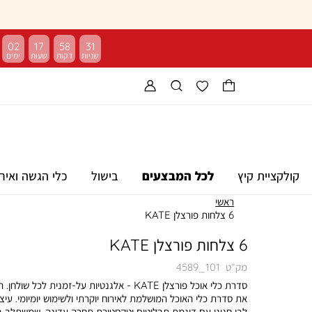
02
17
58
31
קולקציית קיץ
לכל המבצעים
בישול
כלי הגשה ואיר
ראשי
6 צלחות פורצלן KATE
6 צלחות פורצלן KATE
מק״ט
4589_101
סדרת כלי אוכל פורצלן KATE - אלגנטיות על-זמנית לכל שולחן.
את סדרת כלי האוכל המושלמת לאירוח יוקרתי ולשימוש יומיומי. עיצ
לבן חגיגי עם דוגמת תבליטים וטקסטורת תחרה עדינה, שמשתלב 