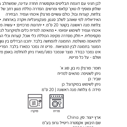
לבן חגיגי עם דוגמת תבליטים וטקסטורת תחרה עדינה, שמשתלב 
שולחן ומוסיף לו טאץ’ קלאסי ומרשים. הסדרה כוללת מגוון רחב של
צלחות, קערות ובול, כולם עשויים פורצלן איכותי ועמיד. הבחירה
צלחות מנה ראשונה בקוטר 20 ס”מ. • יתרונות מרכזיים: • עשוי
איכותי ועמיד לשימוש יומיומי. • מתאימה למדיח כלים ולמיקרוגל לנו
מקסימלית. • חלק מסדרה מקיפה הכוללת כלי אוכל, קערות וכלי ה
להתאמה מושלמת. התמונה להמחשה בלבד. יתכנו הבדלים בין גוון
המוצר בתמונה לבין המציאות . פריט זה נמכר כמארז בלבד. הפרי
אינו נמכר כבודד. מוצר שנמכר כסט/מארז ניתן להחלפה באופן מ
ושלם - על כל פריטיו.
חומר:
פורצלן ניו בון, סוג א’
ניתן לשטיפה:
מתאים למדיח
שביר:
כן
ניתן לשימוש במיקרוגל:
כן
מידה:
6 צלחות מנה ראשונה | 20 ס”מ
ארץ ייצור:
סין, China
שם היבואן:
אקסטרה ריטייל גרופ בע”מ