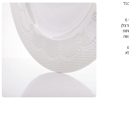
בכל
האידיאלית למי שאוהב לשלב סגנון, פונקציונליות ויוקרה בארוחות. • 6
ה פורצלן
חות
גשה
ט
לא