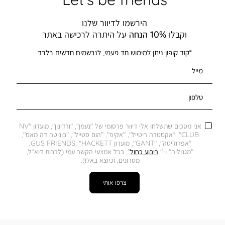
הירשמו לדיוור שלנו
וקבלו
10% הנחה
על היתרה לרכישה באתר
*קוד קופון ניתן למימוש חד פעמי, לנרשמים חדשים בלבד
מייל
טלפון
אני מסכים שתשלחו אלי דיוור פרסומי של "נעמן", "ורדינון", מועדון "NV
CLUB", ״אקסטרה ריטייל", "אקיפ", "הום סטייל", "בוניטה דה מאס",
"אפרודיטה", "GANT", מועדון GUS FRIENDS, "HACKETT,
"מגנוליה" ו-"
ריבוע כחול
", בכל אמצעי הקשר עמי (לרבות דוא״ל,
מסרונים, וכיוצא באלו).
צרפו אותי