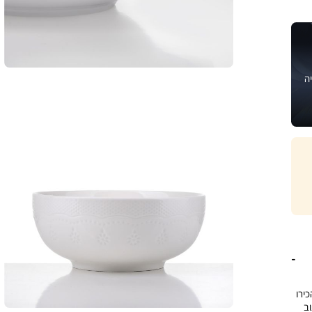
ה
 הכירו
וב