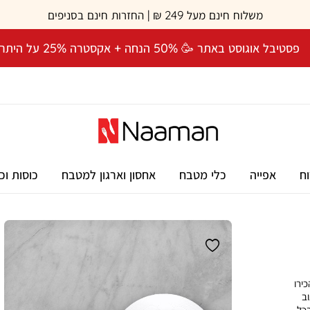
משלוח חינם מעל 249 ₪ | החזרות חינם בסניפים
פסטיבל אוגוסט באתר 🥳 50% הנחה + אקסטרה 25% על היתרה! 🎉
וח
אפייה
כלי מטבח
אחסון וארגון למטבח
כוסות וכ
 הכירו
וב
בכל