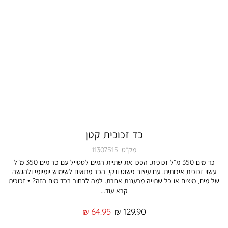
כד זכוכית קטן
מק״ט
11307515
כד מים 350 מ”ל זכוכית. הפכו את שתיית המים לסטייל עם כד מים 350 מ”ל
עשוי זכוכית איכותית. עם עיצוב פשוט ונקי, הכד מתאים לשימוש יומיומי ולהגשה
של מים, מיצים או כל שתייה מרעננת אחרת. למה לבחור בכד מים הזה? • זכוכית
איכותית ועמידה שמתאימה לשימוש יומיומי ולאירועים חגיגיים. • נפח 350 מ”ל
קרא עוד...
המושלם להגשה אישית של מים, מיצים או שתייה קרה. • עיצוב נקי ופשוט שמביא
עמו אלגנטיות לכל שולחן או שולחן עבודה. • מושלם לשימוש אישי בבית, במשרד
מחיר
מחיר
64.95 ₪
129.90 ₪
או לאירוח. הכד הזה יוסיף טאץ’ של אלגנטיות לאירוח יומיומי או מסיבת קיץ,
רגיל
מוצר
ומביא עמו שילוב של פונקציונליות וסטייל. התמונה להמחשה בלבד. הצבע