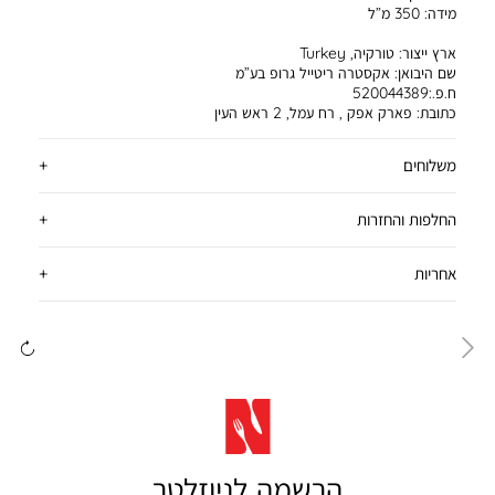
מידה:
350 מ”ל
ארץ ייצור:
טורקיה, Turkey
שם היבואן:
אקסטרה ריטייל גרופ בע”מ
ח.פ.:520044389
כתובת:
פארק אפק , רח עמל, 2 ראש העין
משלוחים
החלפות והחזרות
אחריות
ימינה
שמ
הרשמה לניוזלטר