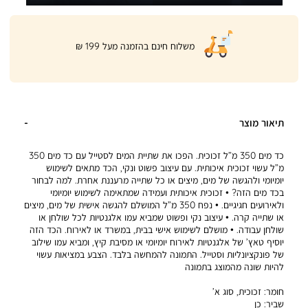
|
משלוח חינם בהזמנה מעל 199 ₪
product
page
shipping
banner
(32)
תיאור מוצר
כד מים 350 מ”ל זכוכית. הפכו את שתיית המים לסטייל עם כד מים 350
מ”ל עשוי זכוכית איכותית. עם עיצוב פשוט ונקי, הכד מתאים לשימוש
יומיומי ולהגשה של מים, מיצים או כל שתייה מרעננת אחרת. למה לבחור
בכד מים הזה? • זכוכית איכותית ועמידה שמתאימה לשימוש יומיומי
ולאירועים חגיגיים. • נפח 350 מ”ל המושלם להגשה אישית של מים, מיצים
או שתייה קרה. • עיצוב נקי ופשוט שמביא עמו אלגנטיות לכל שולחן או
שולחן עבודה. • מושלם לשימוש אישי בבית, במשרד או לאירוח. הכד הזה
יוסיף טאץ’ של אלגנטיות לאירוח יומיומי או מסיבת קיץ, ומביא עמו שילוב
של פונקציונליות וסטייל. התמונה להמחשה בלבד. הצבע במציאות עשוי
להיות שונה מהמוצג בתמונה
חומר:
זכוכית, סוג א’
שביר:
כן