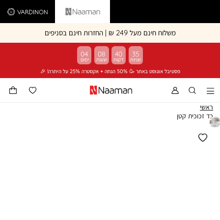
Vardinon
Naaman
משלוח חינם מעל 249 ₪ | החזרות חינם בסניפים
04
08
40
35
פסטיבל אוגוסט באתר 🥳 50% הנחה + אקסטרה 25% על היתרה! 🎉
ראשי
כד זכוכית קטן