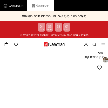
Vardinon
Naaman
משלוח חינם מעל 249 ₪ | החזרות חינם בסניפים
04
03
58
01
פסטיבל אוגוסט באתר 🥳 50% הנחה + אקסטרה 25% על היתרה! 🎉
ראשי
קנקן זכוכית קטן