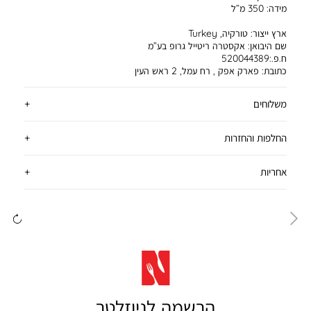
מידה:
350 מ”ל
ארץ ייצור:
טורקיה, Turkey
שם היבואן:
אקסטרה ריטייל גרופ בע”מ
ח.פ.:520044389
כתובת:
פארק אפק , רח עמל, 2 ראש העין
משלוחים
החלפות והחזרות
אחריות
ימינה
שמ
הרשמה לניוזלטר