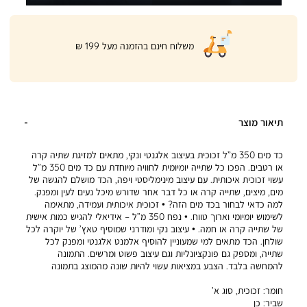
|
משלוח חינם בהזמנה מעל 199 ₪
product
page
shipping
banner
(32)
תיאור מוצר
כד מים 350 מ”ל זכוכית בעיצוב אלגנטי ונקי, מתאים למזיגת שתיה קרה
או רטבים. הפכו כל שתייה יומיומית לחוויה מיוחדת עם כד מים 350 מ”ל
עשוי זכוכית איכותית. עם עיצוב מינימליסטי ויפה, הכד מושלם להגשה של
מים, מיצים, שתייה קרה או כל דבר אחר שדורש מיכל נעים לעין ומפנק.
למה כדאי לבחור בכד מים הזה? • זכוכית איכותית ועמידה, מתאימה
לשימוש יומיומי וארוך טווח. • נפח 350 מ”ל – אידיאלי להגיש כמות אישית
של שתייה קרה או חמה. • עיצוב נקי ומודרני שמוסיף טאץ’ של יוקרה לכל
שולחן. הכד מתאים למי שמעוניין להוסיף אלמנט אלגנטי ומפנק לכל
שתייה, ומספק גם פונקציונליות וגם עיצוב פשוט ומרשים. התמונה
להמחשה בלבד. הצבע במציאות עשוי להיות שונה מהמוצג בתמונה
חומר:
זכוכית, סוג א’
שביר:
כן