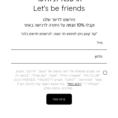
Let's be friends
הירשמו לדיוור שלנו
וקבלו
10% הנחה
על היתרה לרכישה באתר
*קוד קופון ניתן למימוש חד פעמי, לנרשמים חדשים בלבד
מייל
טלפון
אני מסכים שתשלחו אלי דיוור פרסומי של "נעמן", "ורדינון", מועדון
"NV CLUB", ״אקסטרה ריטייל", "אקיפ", "הום סטייל", "בוניטה דה
מאס", "אפרודיטה", "GANT", מועדון GUS FRIENDS, "HACKETT,
"מגנוליה" ו-"
ריבוע כחול
", בכל אמצעי הקשר עמי (לרבות דוא״ל,
מסרונים, וכיוצא באלו).
צרפו אותי