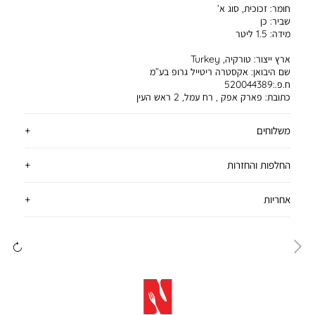
חומר:
זכוכית, סוג א’
שביר:
כן
מידה:
1.5 ליטר
ארץ ייצור:
טורקיה, Turkey
שם היבואן:
אקסטרה ריטייל גרופ בע”מ
ח.פ.:520044389
כתובת:
פארק אפק , רח עמל, 2 ראש העין
משלוחים
החלפות והחזרות
אחריות
ימינה
שמ