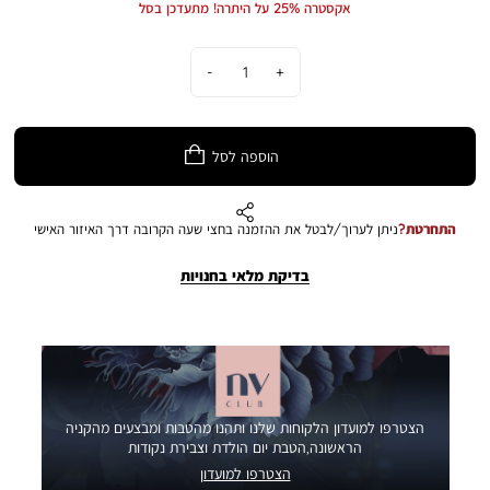
אקסטרה 25% על היתרה! מתעדכן בסל
נוחה המאפשרת מזיגה מדויקת ונקייה. קראף יין זכוכית הוא הבחירה המושלמת
לאוהבי יין שמחפשים להגיש את היין בצורה מרשימה ומיוחדת. התמונה להמחשה
כמות
בלבד. הצבע במציאות עשוי להיות שונה מהמוצג בתמונה
הוספה לסל
התחרטת?
ניתן לערוך/לבטל את ההזמנה בחצי שעה הקרובה דרך האיזור האישי
בדיקת מלאי בחנויות
הצטרפו למועדון הלקוחות שלנו ותהנו מהטבות ומבצעים מהקניה
הראשונה,הטבת יום הולדת וצבירת נקודות
הצטרפו למועדון