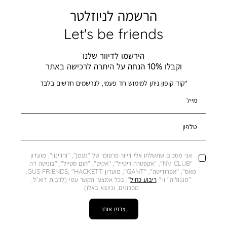
הרשמה לניוזלטר
Let's be friends
הירשמו לדיוור שלנו
וקבלו
10% הנחה
על היתרה לרכישה באתר
*קוד קופון ניתן למימוש חד פעמי, לנרשמים חדשים בלבד
מייל
טלפון
אני מסכים שתשלחו אלי דיוור פרסומי של "נעמן", "ורדינון", מועדון
"NV CLUB", ״אקסטרה ריטייל", "אקיפ", "הום סטייל", "בוניטה דה
מאס", "אפרודיטה", "GANT", מועדון GUS FRIENDS, "HACKETT,
"מגנוליה" ו-"
ריבוע כחול
", בכל אמצעי הקשר עמי (לרבות דוא״ל,
מסרונים, וכיוצא באלו).
צרפו אותי