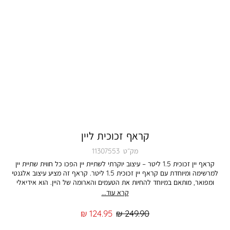
קראף זכוכית ליין
מק״ט
11307553
קראף יין זכוכית 1.5 ליטר – עיצוב יוקרתי לשתיית יין הפכו כל חווית שתיית יין
למרשימה ומיוחדת עם קראף יין זכוכית 1.5 ליטר. קראף זה מציע עיצוב אלגנטי
ומפואר, מותאם במיוחד להחיות את הטעמים והארומה של היין. הוא אידיאלי
לאירועים חגיגיים, ארוחות ערב או כל פעם שאתם רוצים להגיש יין בסטייל. למה
קרא עוד...
לבחור בקראף הזה? • זכוכית איכותית ועמידה שתשמור על מראה אלגנטי לאורך
זמן. • נפח 1.5 ליטר המאפשר להגיש כמות מספקת של יין למספר אנשים. • עיצוב
מחיר
מחיר
124.95 ₪
249.90 ₪
אלגנטי ומודרני המותאם במיוחד לשתיית יין, מה שמוסיף יוקרה לכל אירוח. •
רגיל
מוצר
מאפשר אוורור אופטימלי של היין, שמעשיר את הארומה והטעמים. • פיית יציקה