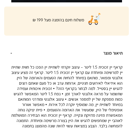
|
משלוח חינם בהזמנה מעל 199 ₪
product
page
shipping
banner
(32)
תיאור מוצר
קראף יין זכוכית 1.5 ליטר – עיצוב יוקרתי לשתיית יין הפכו כל חווית שתיית
יין למרשימה ומיוחדת עם קראף יין זכוכית 1.5 ליטר. קראף זה מציע עיצוב
אלגנטי ומפואר, מותאם במיוחד להחיות את הטעמים והארומה של היין.
הוא אידיאלי לאירועים חגיגיים, ארוחות ערב או כל פעם שאתם רוצים
להגיש יין בסטייל. למה לבחור בקראף הזה? • זכוכית איכותית ועמידה
שתשמור על מראה אלגנטי לאורך זמן. • נפח 1.5 ליטר המאפשר להגיש
כמות מספקת של יין למספר אנשים. • עיצוב אלגנטי ומודרני המותאם
במיוחד לשתיית יין, מה שמוסיף יוקרה לכל אירוח. • מאפשר אוורור
אופטימלי של היין, שמעשיר את הארומה והטעמים. • פיית יציקה נוחה
המאפשרת מזיגה מדויקת ונקייה. קראף יין זכוכית הוא הבחירה המושלמת
לאוהבי יין שמחפשים להגיש את היין בצורה מרשימה ומיוחדת. התמונה
להמחשה בלבד. הצבע במציאות עשוי להיות שונה מהמוצג בתמונה