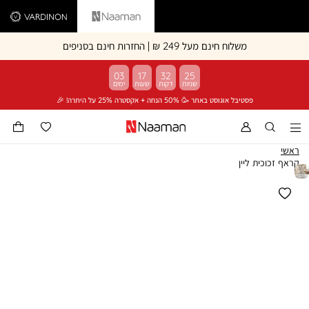
Vardinon
Naaman
משלוח חינם מעל 249 ₪ | החזרות חינם בסניפים
03
17
32
25
פסטיבל אוגוסט באתר 🥳 50% הנחה + אקסטרה 25% על היתרה! 🎉
ראשי
קראף זכוכית ליין