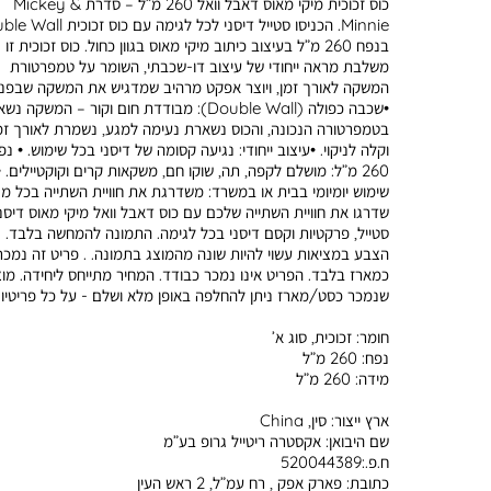
כוס זכוכית מיקי מאוס דאבל וואל 260 מ”ל – סדרת Mickey &
Minnie. הכניסו סטייל דיסני לכל לגימה עם כוס
בנפח 260 מ”ל בעיצוב כיתוב מיקי מאוס בגוון כחול. כוס זכוכית זו
משלבת מראה ייחודי של עיצוב דו-שכבתי, השומר על טמפרטורת
המשקה לאורך זמן, ויוצר אפקט מרהיב שמדגיש את המשקה שבפני
•שכבה כפולה (Double Wall): מבודדת חום וקור – המשקה נש
בטמפרטורה הנכונה, והכוס נשארת נעימה למגע, נשמרת לאורך זמ
וקלה לניקוי. •עיצוב ייחודי: נגיעה קסומה של דיסני בכל שימוש. • נפ
260 מ”ל: מושלם לקפה, תה, שוקו חם, משקאות קרים וקוקטיילים. •
שימוש יומיומי בבית או במשרד: משדרגת את חוויית השתייה בכל מ
שדרגו את חוויית השתייה שלכם עם כוס דאבל וואל מיקי מאוס דיסנ
סטייל, פרקטיות וקסם דיסני בכל לגימה. התמונה להמחשה בלבד.
הצבע במציאות עשוי להיות שונה מהמוצג בתמונה. . פריט זה נמכר
כמארז בלבד. הפריט אינו נמכר כבודד. המחיר מתייחס ליחידה. מו
שנמכר כסט/מארז ניתן להחלפה באופן מלא ושלם - על כל פריטיו.
חומר:
זכוכית, סוג א’
נפח:
260 מ”ל
מידה:
260 מ”ל
ארץ ייצור:
סין, China
שם היבואן:
אקסטרה ריטייל גרופ בע”מ
ח.פ.:520044389
כתובת:
פארק אפק , רח עמ”ל, 2 ראש העין