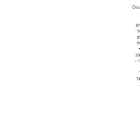
 זכוכית Double Wall
ם.
אר
ן
ח
צב.
י –
צר