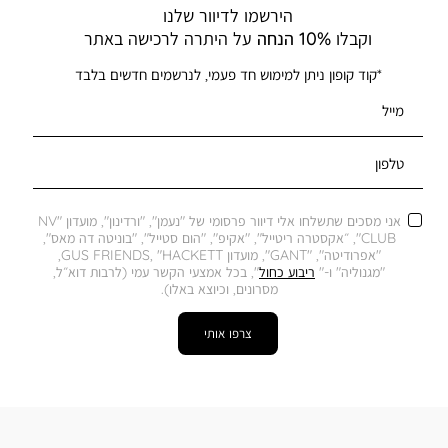
הירשמו לדיוור שלנו
וקבלו
10% הנחה
על היתרה לרכישה באתר
*קוד קופון ניתן למימוש חד פעמי, לנרשמים חדשים בלבד
מייל
טלפון
אני מסכים שתשלחו אלי דיוור פרסומי של "נעמן", "ורדינון", מועדון "NV
CLUB", ״אקסטרה ריטייל", "אקיפ", "הום סטייל", "בוניטה דה מאס",
"אפרודיטה", "GANT", מועדון GUS FRIENDS, "HACKETT,
"מגנוליה" ו-"
ריבוע כחול
", בכל אמצעי הקשר עמי (לרבות דוא״ל,
מסרונים, וכיוצא באלו).
צרפו אותי