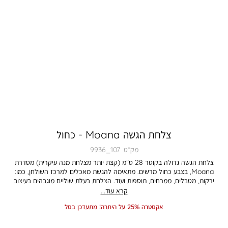
צלחת הגשה Moana - כחול
מק״ט
9936_107
צלחת הגשה גדולה בקוטר 28 ס”מ (קצת יותר מצלחת מנה עיקרית) מסדרת
Moana, בצבע כחול מרשים. מתאימה להגשת מאכלים למרכז השולחן, כמו:
ירקות, מטבלים, ממרחים, תוספות ועוד. הצלחת בעלת שוליים מוגבהים בעיצוב
א-סימטרי, לנוחות מקסימלית ושיק מיוחד. העיצוב המיוחד מעניק מראה ייחודי
קרא עוד...
המדמה עבודת יד. עשויה Stoneware סטונוואר איכותי, עבה וחזק, עמיד לשימוש
אקסטרה 25% על היתרה! מתעדכן בסל
לאורך זמן. מתאימה לשימוש במדיח ובמיקרוגל. התמונה להמחשה בלבד. הצבע
במציאות עשוי להיות שונה מהמוצג בתמונה.