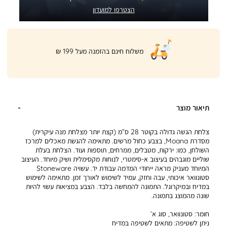
הצטרפו למועדון
|
משלוח חינם בהזמנה מעל 199 ₪
product
page
shipping
banner
(32)
תיאור מוצר
צלחת הגשה גדולה בקוטר 28 ס”מ (קצת יותר מצלחת מנה עיקרית)
מסדרת Moana, בצבע כחול מרשים. מתאימה להגשת מאכלים למרכז
השולחן, כמו: ירקות, מטבלים, ממרחים, תוספות ועוד. הצלחת בעלת
שוליים מוגבהים בעיצוב א-סימטרי, לנוחות מקסימלית ושיק מיוחד. העיצוב
המיוחד מעניק מראה ייחודי המדמה עבודת יד. עשויה Stoneware
סטונוואר איכותי, עבה וחזק, עמיד לשימוש לאורך זמן. מתאימה לשימוש
במדיח ובמיקרוגל. התמונה להמחשה בלבד. הצבע במציאות עשוי להיות
שונה מהמוצג בתמונה.
חומר:
סטונוואר, סוג א’
ניתן לשטיפה:
מתאים לשטיפה במדיח