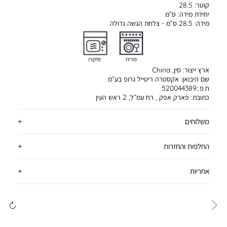
קוטר:
28.5
יחידת מידה:
ס”מ
מידה:
28.5 ס”מ - צלחת הגשה גדולה
ארץ ייצור:
סין, China
שם היבואן:
אקסטרה ריטייל גרופ בע”מ
ח.פ.:520044389
כתובת:
פארק אפק , רח עמ”ל, 2 ראש העין
משלוחים
החלפות והחזרות
אחריות
ימינה
שמ