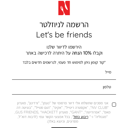
הרשמה לניוזלטר
Let's be friends
הירשמו לדיוור שלנו
וקבלו
10% הנחה
על היתרה לרכישה באתר
*קוד קופון ניתן למימוש חד פעמי, לנרשמים חדשים בלבד
מייל
טלפון
אני מסכים שתשלחו אלי דיוור פרסומי של "נעמן", "ורדינון", מועדון
"NV CLUB", ״אקסטרה ריטייל", "אקיפ", "הום סטייל", "בוניטה דה
מאס", "אפרודיטה", "GANT", מועדון GUS FRIENDS, "HACKETT,
"מגנוליה" ו-"
ריבוע כחול
", בכל אמצעי הקשר עמי (לרבות דוא״ל,
מסרונים, וכיוצא באלו).