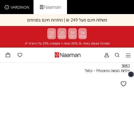
Vardinon
Naaman
משלוח חינם מעל 249 ₪ | החזרות חינם בסניפים
03
20
39
34
פסטיבל אוגוסט באתר 🥳 50% הנחה + אקסטרה 25% על היתרה! 🎉
ראשי
צלחת הגשה Moana - כחול