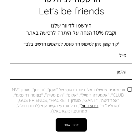
Let's be friends
הירשמו לדיוור שלנו
וקבלו
10% הנחה
על היתרה לרכישה באתר
*קוד קופון ניתן למימוש חד פעמי, לנרשמים חדשים בלבד
מייל
טלפון
אני מסכים שתשלחו אלי דיוור פרסומי של "נעמן", "ורדינון", מועדון "NV
CLUB", ״אקסטרה ריטייל", "אקיפ", "הום סטייל", "בוניטה דה מאס",
"אפרודיטה", "GANT", מועדון GUS FRIENDS, "HACKETT,
"מגנוליה" ו-"
ריבוע כחול
", בכל אמצעי הקשר עמי (לרבות דוא״ל,
מסרונים, וכיוצא באלו).
צרפו אותי