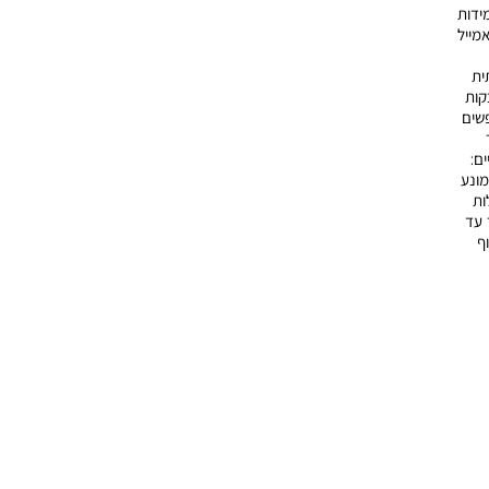
ידות
מייל
ית
קות
פשים
ים:
מונע
ות
 עד
ף