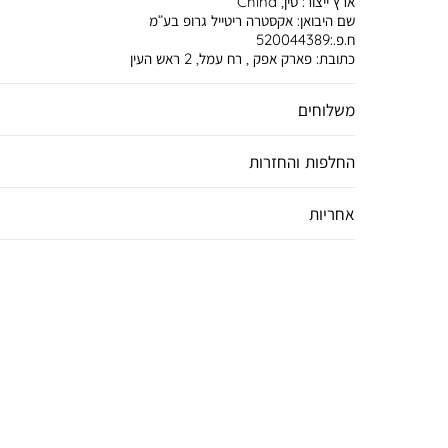
ארץ ייצור:
סין, China
שם היבואן:
אקסטרה ריטייל גרופ בע”מ
ח.פ.:520044389
כתובת:
פארק אפק , רח עמל, 2 ראש העין
משלוחים
החלפות והחזרות
אחריות