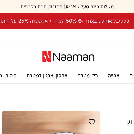
משלוח חינם מעל 249 ₪ | החזרות חינם בסניפים
פסטיבל אוגוסט באתר 🥳 50% הנחה + אקסטרה 25% על היתרה! 🎉
וח
אפייה
כלי מטבח
אחסון וארגון למטבח
כוסות וכ