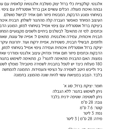
אלגנטי. קולקציית כלי ברזל יצוק משלבת אלגנטיות קלאסית עם עמ
גבוהה ואיכות מעולה. הכלים עשויים אבן ברזל אוסטרלית עם ציפוי א
בטיחותי ומונע הדבקות, המבטיח פיזור חום אחיד לבישול מושלם.
העיצוב המיוחד מאפשר העברה קלה מהתנור לשולחן. תבנית איכות
ביציקת ברזל אוסטרלית עם ציפוי אמייל בטיחותי למזון, המונע הדב
וכתמים. למי זה מתאים? לבשלנים ביתיים ולשפים מקצועיים המח
תבנית איכותית, עמידה ואלגנטית. מתאים ל: אפייה של עוגות, שאור
ולחמים, תבשילי תבנית, פשטידות, אפיית ירקות ועוד. יתרונות עיקרי
יציקת ברזל אוסטרלית איכותית ועמידה ציפוי אמייל בטיחותי למזון, 
הדבקות וכתמים פיזור חום אחיד ומדויק עיצוב אלגנטי ומודרני שאל
נפוצות: האם התבנית מתאימה לתנור? כן, מתאימה לשימוש בתנור
180 מעלות כיצד יש לטפל בתבנית לשמירה מיטבית? מומלץ לשטו
ביד ולייבש היטב לשמירה על הציפוי והעמידות. התמונה להמחשה
בלבד. הצבע במציאות עשוי להיות שונה מהמוצג בתמונה
חומר:
יציקת ברזל, סוג א’
ניתן לשימוש בתנור:
ללא הגבלה
ניתן לשטיפה:
שטיפה ידנית בלבד
גובה:
28 ס”מ
קוטר:
7.6 ס”מ
נפח:
3 ליטר
מידה:
28 ס”מ | 3 ליטר