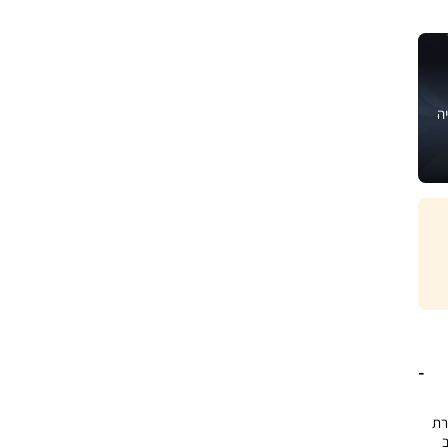
ה
דרת
וב