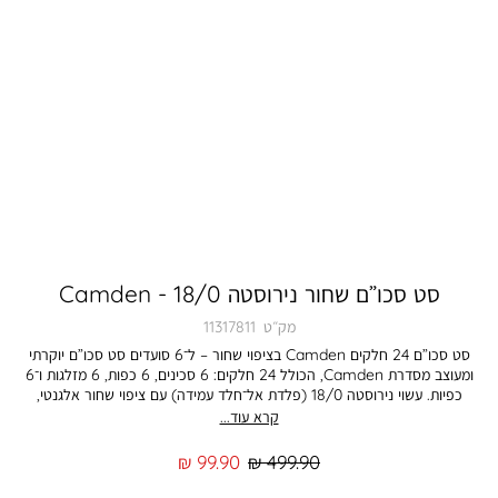
סט סכו”ם שחור נירוסטה 18/0 - Camden
מק״ט
11317811
סט סכו”ם 24 חלקים Camden בציפוי שחור – ל־6 סועדים סט סכו”ם יוקרתי
ומעוצב מסדרת Camden, הכולל 24 חלקים: 6 סכינים, 6 כפות, 6 מזלגות ו־6
כפיות. עשוי נירוסטה 18/0 (פלדת אל־חלד עמידה) עם ציפוי שחור אלגנטי,
המעניק לשולחן מראה מודרני וייחודי. למי זה מתאים? הסט מתאים למי שמחפש
קרא עוד...
סכו”ם איכותי עם עיצוב מודרני ויוקרתי. אידיאלי לאירוח יום־יומי או חגיגי, לשולחן
ביתי מודרני, וגם כמתנה מקורית ומרשימה. יתרונות עיקריים: נירוסטה 18/0 –
מחיר
מחיר
99.90 ₪
499.90 ₪
עמידה ונוחה לשימוש יומיומי. ציפוי שחור אלגנטי – מראה מודרני וייחודי לשולחן.
רגיל
מוצר
חווית שימוש נוחה – כלים מאוזנים ונעימים לאחיזה. סט מלא ל־6 סועדים – כולל