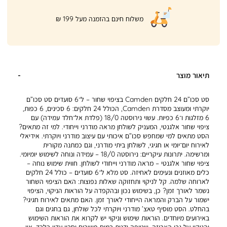
|
משלוח חינם בהזמנה מעל 199 ₪
product
page
shipping
banner
(32)
תיאור מוצר
סט סכו”ם 24 חלקים Camden בציפוי שחור – ל־6 סועדים סט סכו”ם
יוקרתי ומעוצב מסדרת Camden, הכולל 24 חלקים: 6 סכינים, 6 כפות,
6 מזלגות ו־6 כפיות. עשוי נירוסטה 18/0 (פלדת אל־חלד עמידה) עם
ציפוי שחור אלגנטי, המעניק לשולחן מראה מודרני וייחודי. למי זה מתאים?
הסט מתאים למי שמחפש סכו”ם איכותי עם עיצוב מודרני ויוקרתי. אידיאלי
לאירוח יום־יומי או חגיגי, לשולחן ביתי מודרני, וגם כמתנה מקורית
ומרשימה. יתרונות עיקריים: נירוסטה 18/0 – עמידה ונוחה לשימוש יומיומי.
ציפוי שחור אלגנטי – מראה מודרני וייחודי לשולחן. חווית שימוש נוחה –
כלים מאוזנים ונעימים לאחיזה. סט מלא ל־6 סועדים – כולל 24 חלקים
לארוחה שלמה. קל לניקוי ותחזוקה שאלות נפוצות: האם הציפוי השחור
נשמר לאורך זמן? כן, בשימוש נכון ובהקפדה על הוראות הניקוי, הציפוי
ישמור על הברק והמראה הייחודי לאורך זמן. האם מתאים לאירוח חגיגי?
בהחלט. הסט מוסיף טאצ’ מודרני ויוקרתי לכל שולחן, גם בחגים וגם
באירועים מיוחדים. הוראות שימוש וניקוי יש לקרוא את הוראות השימוש