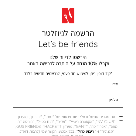
הרשמה לניוזלטר
Let's be friends
הירשמו לדיוור שלנו
וקבלו
10% הנחה
על היתרה לרכישה באתר
*קוד קופון ניתן למימוש חד פעמי, לנרשמים חדשים בלבד
מייל
טלפון
אני מסכים שתשלחו אלי דיוור פרסומי של "נעמן", "ורדינון", מועדון
"NV CLUB", ״אקסטרה ריטייל", "אקיפ", "הום סטייל", "בוניטה דה
מאס", "אפרודיטה", "GANT", מועדון GUS FRIENDS, "HACKETT,
"מגנוליה" ו-"
ריבוע כחול
", בכל אמצעי הקשר עמי (לרבות דוא״ל,