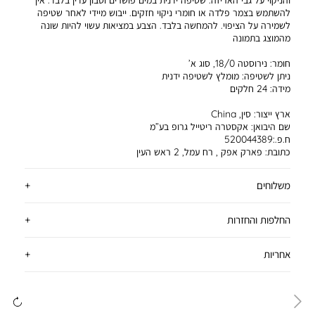
והניקוי על גבי האריזה. שטיפה ידנית במים פושרים וסבון עדין בלבד. אין
להשתמש בצמר פלדה או חומרי ניקוי חזקים. ייבוש מיידי לאחר שטיפה
לשמירה על הציפוי. להמחשה בלבד. הצבע במציאות עשוי להיות שונה
מהמוצג בתמונה
חומר:
נירוסטה 18/0, סוג א’
ניתן לשטיפה:
מומלץ לשטיפה ידנית
מידה:
24 חלקים
ארץ ייצור:
סין, China
שם היבואן:
אקסטרה ריטייל גרופ בע”מ
ח.פ.:520044389
כתובת:
פארק אפק , רח עמל, 2 ראש העין
משלוחים
החלפות והחזרות
אחריות
ימינה
שמ