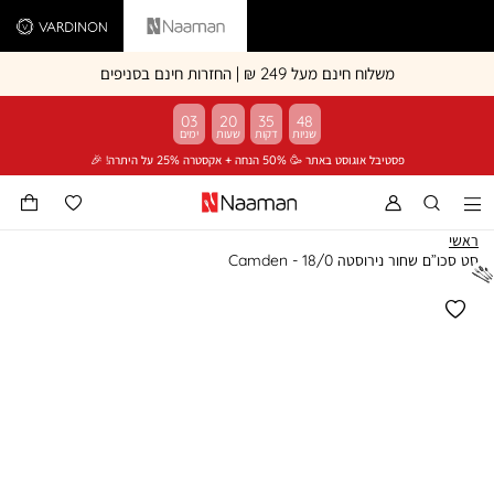
Vardinon
Naaman
משלוח חינם מעל 249 ₪ | החזרות חינם בסניפים
03
20
35
48
פסטיבל אוגוסט באתר 🥳 50% הנחה + אקסטרה 25% על היתרה! 🎉
ראשי
סט סכו”ם שחור נירוסטה 18/0 - Camden