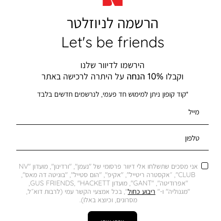
הרשמה לניוזלטר
Let's be friends
הירשמו לדיוור שלנו
וקבלו
10% הנחה
על היתרה לרכישה באתר
*קוד קופון ניתן למימוש חד פעמי, לנרשמים חדשים בלבד
מייל
טלפון
אני מסכים שתשלחו אלי דיוור פרסומי של "נעמן", "ורדינון", מועדון "NV
CLUB", ״אקסטרה ריטייל", "אקיפ", "הום סטייל", "בוניטה דה מאס",
"אפרודיטה", "GANT", מועדון GUS FRIENDS, "HACKETT,
"מגנוליה" ו-"
ריבוע כחול
", בכל אמצעי הקשר עמי (לרבות דוא״ל,
מסרונים, וכיוצא באלו).