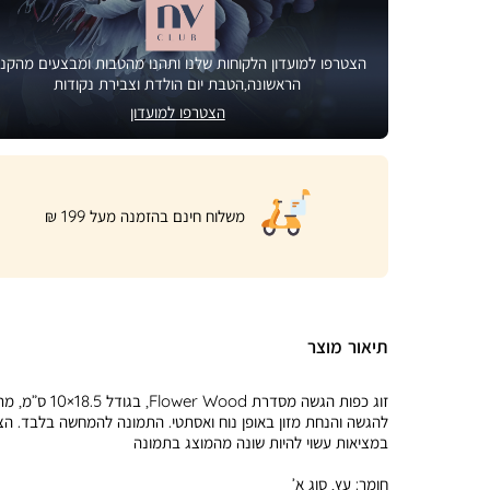
הצטרפו למועדון הלקוחות שלנו ותהנו מהטבות ומבצעים מהקני
הראשונה,הטבת יום הולדת וצבירת נקודות
הצטרפו למועדון
|
משלוח חינם בהזמנה מעל 199 ₪
product
page
shipping
banner
(32)
תיאור מוצר
זוג כפות הגשה מסדרת Flower Wood, בגוד
להגשה והנחת מזון באופן נוח ואסתטי. התמונה להמחשה בלבד. ה
במציאות עשוי להיות שונה מהמוצג בתמונה
חומר:
עץ, סוג א’