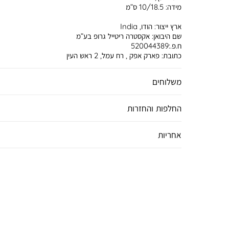
מידה:
10/18.5 ס”מ
ארץ ייצור:
הודו, India
שם היבואן:
אקסטרה ריטייל גרופ בע”מ
ח.פ.:520044389
כתובת:
פארק אפק , רח עמל, 2 ראש העין
משלוחים
החלפות והחזרות
אחריות