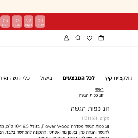
03
03
22
00
קולקציית קיץ
לכל המבצעים
בישול
כלי הגשה ואיר
ראשי
זוג כפות הגשה
זוג כפות הגשה
מק״ט
11311161
זוג כפות הגשה מסדרת Flower Wood, בגוד
להגשה והנחת מזון באופן נוח ואסתטי. התמונה להמחשה בלבד. ה
במציאות עשוי להיות שונה מהמוצג בתמונה