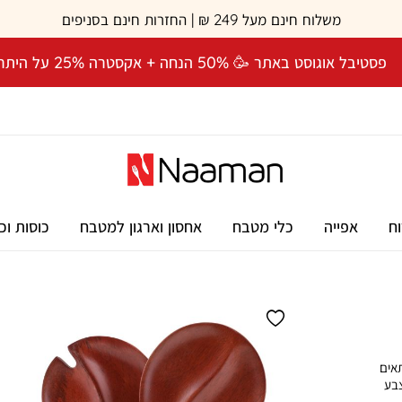
משלוח חינם מעל 249 ₪ | החזרות חינם בסניפים
פסטיבל אוגוסט באתר 🥳 50% הנחה + אקסטרה 25% על היתרה! 🎉
וח
אפייה
כלי מטבח
אחסון וארגון למטבח
כוסות וכ
ל 18.5×10 ס”מ, מתאים
צבע