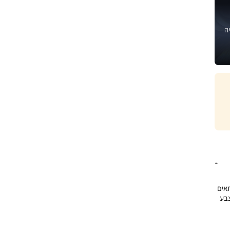
ה
ל 18.5×10 ס”מ, מתאים
צבע