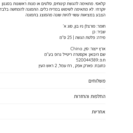
קלאסי. מתאימה להגשת קינוחים, סלטים או מנות ראשונות בסגנון
יוקרתי. לא מתאימה לשימוש במדיח כלים. התמונה להמחשה בלבד.
הצבע במציאות עשוי להיות שונה מהמוצג בתמונה
חומר:
פורצלן ניו בון, סוג א’
שביר:
כן
מידה:
פלטת הגשה | 25 ס”מ
ארץ ייצור:
סין, China
שם היבואן:
אקסטרה ריטייל גרופ בע”מ
ח.פ.:520044389
כתובת:
פארק אפק , רח עמל, 2 ראש העין
משלוחים
החלפות והחזרות
אחריות