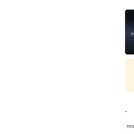
ה
אלגנטית