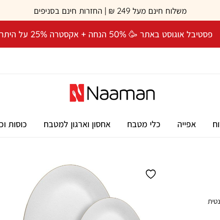
משלוח חינם מעל 249 ₪ | החזרות חינם בסניפים
פסטיבל אוגוסט באתר 🥳 50% הנחה + אקסטרה 25% על היתרה! 🎉
וח
אפייה
כלי מטבח
אחסון וארגון למטבח
כוסות וכ
אלגנטית