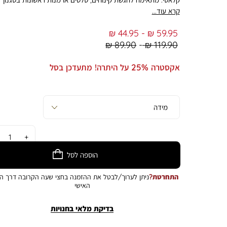
יוקרתי. לא מתאימה לשימוש במדיח כלים. התמונה להמחשה בלבד.
קרא עוד...
הצבע במציאות עשוי להיות שונה מהמוצג בתמונה
From
To
44.95 ₪
59.95 ₪
Regular
Regular
89.90 ₪
119.90 ₪
Min
Max
Price
Price
אקסטרה 25% על היתרה! מתעדכן בסל
כמות
הוספה לסל
התחרטת?
ניתן לערוך/לבטל את ההזמנה בחצי שעה הקרובה דרך הא
האישי
בדיקת מלאי בחנויות