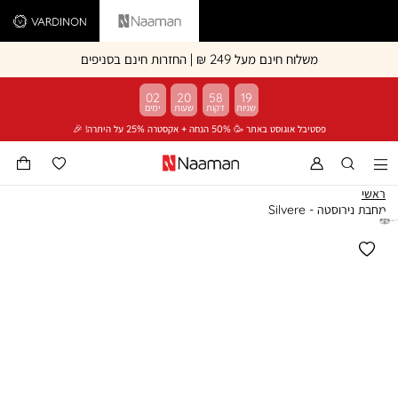
Vardinon
Naaman
משלוח חינם מעל 249 ₪ | החזרות חינם בסניפים
02
20
58
19
פסטיבל אוגוסט באתר 🥳 50% הנחה + אקסטרה 25% על היתרה! 🎉
ראשי
מחבת נירוסטה - Silvere