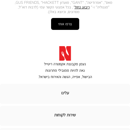
מאס", "אפרודיטה", "GANT", מועדון GUS FRIENDS, "HACKETT,
"מגנוליה" ו-"
ריבוע כחול
", בכל אמצעי הקשר עמי (לרבות דוא״ל,
מסרונים, וכיוצא באלו).
צרפו אותי
נעמן מקבוצת אקסטרה ריטייל
גאה להיות ממובילי פתרונות
הבישול, אפייה, הגשה והאירוח בישראל.
לינו
עלינו
ירות
שירות לקוחות
קוחות