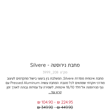
מחבת נירוסטה - Silvere
מק״ט
3999_208
מחבת איכותית מסדרת Silvere, המשלבת בין ביצועי בישול מתקדמים לעיצוב
מודרני ויוקרתי שמתאים לכל מטבח. המחבת עשויה Pressed Aluminum עם
גוף מנירוסטה אל־חלד 18/10 איכותית, לשמירה על עמידות גבוהה לאורך זמן
וביצועי בישול מדויקים במיוחד. תחתית IMPACT BONDING מתקדמת מאפשרת
קרא עוד...
פיזור חום מהיר, אחיד ויעיל, לבישול מאוזן עם תוצאות מושלמות בכל שימוש –
בדיוק כמו מקצוענים. המחבת אידיאלית להכנת מגוון רחב של מנות: חביתות, ירקות
From
To
104.90 ₪
224.95 ₪
מוקפצים, דגים, פסטות, רטבים, טוסטים ותבשילים יומיומיים – עם שמירה מיטבית
Regular
Regular
349.90 ₪
449.90 ₪
על חום וטעמים עשירים לאורך זמן. הסדרה מגיעה במבחר גדלים המתאימים