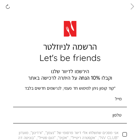
ימינה
שמ
הרשמה לניוזלטר
Let's be friends
הירשמו לדיוור שלנו
וקבלו
10% הנחה
על היתרה לרכישה באתר
*קוד קופון ניתן למימוש חד פעמי, לנרשמים חדשים בלבד
מייל
טלפון
אני מסכים שתשלחו אלי דיוור פרסומי של "נעמן", "ורדינון", מועדון
"NV CLUB", ״אקסטרה ריטייל", "אקיפ", "הום סטייל", "בוניטה דה