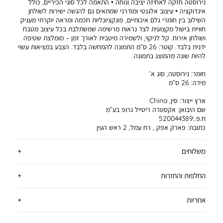
נירוסטה חזקה לאחיזה יציבה ונוחה • התאמה לכל סוגי הכיריים, כולל
אינדוקציה • עיצוב אלגנטי ומודרני שמתאים גם להגשה ישירות לשולחן
השילוב בין חומרי גלם איכותיים, פונקציונליות חכמה ומראה יוקרתי מעניק
חוויית בישול מקצועית לצד נראות מרשימה שמשתלבת בכל עיצוב מטבח
ושולחן אירוח. קל לניקוי, ולשמירה מיטבית לאורך זמן – מומלצת שטיפה
ידנית בלבד. קוטר: 26 ס”מ התמונה להמחשה בלבד. הצבע במציאות עשוי
להיות שונה מהמוצג בתמונה.
חומר:
נירוסטה, סוג א’
מידה:
26 ס”מ
ארץ ייצור:
סין, China
שם היבואן:
אקסטרה ריטייל גרופ בע”מ
ח.פ.:520044389
כתובת:
פארק אפק , רח עמל, 2 ראש העין
משלוחים
החלפות והחזרות
אחריות