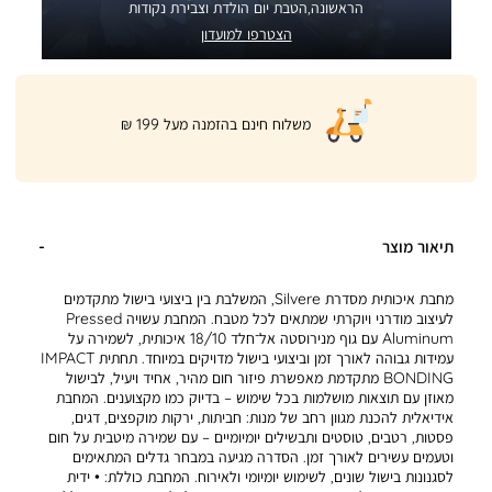
הראשונה,הטבת יום הולדת וצבירת נקודות
הצטרפו למועדון
|
משלוח חינם בהזמנה מעל 199 ₪
product
page
shipping
banner
(32)
תיאור מוצר
מחבת איכותית מסדרת Silvere, המשלבת בין ביצועי בישול מתקדמים
לעיצוב מודרני ויוקרתי שמתאים לכל מטבח. המחבת עשויה Pressed
Aluminum עם גוף מנירוסטה אל־חלד 18/10 איכותית, לשמירה על
עמידות גבוהה לאורך זמן וביצועי בישול מדויקים במיוחד. תחתית IMPACT
BONDING מתקדמת מאפשרת פיזור חום מהיר, אחיד ויעיל, לבישול
מאוזן עם תוצאות מושלמות בכל שימוש – בדיוק כמו מקצוענים. המחבת
אידיאלית להכנת מגוון רחב של מנות: חביתות, ירקות מוקפצים, דגים,
פסטות, רטבים, טוסטים ותבשילים יומיומיים – עם שמירה מיטבית על חום
וטעמים עשירים לאורך זמן. הסדרה מגיעה במבחר גדלים המתאימים
לסגנונות בישול שונים, לשימוש יומיומי ולאירוח. המחבת כוללת: • ידית