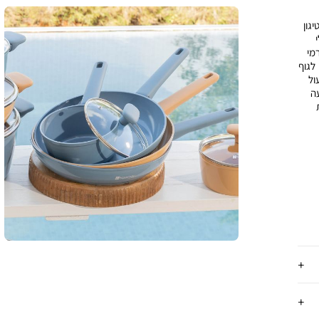
, טיגון
רמי
קות מזון לגוף
ול
בת מגיעה