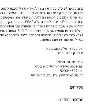
מחבת קוטר 24 ס”מ מסדרת Artisan אידיאלית להקפצת ירקות
חביתות, הכנת פנקייקים ומגוון רחב של מנות מהירות וטעימות. הכלי
עשוי פורגד אלומיניום המאופיין בהולכת חום שווה. ציפוי נון-סטיק ק
מחברת Pfluon, ידידותי לסביבה וללא PFAS, מונע הידב
הכלי ומציע ביצועים משופרים לאורך זמן. המחבת קלה ונוחה לתפע
ובעלת ידית ארגונומית מעוגלת בציפוי Soft Touch. המח
בצבע כחול בהיר וטרנדי. התמונה להמחשה בלבד. הצבע במציאות
עשוי להיות שונה מהמוצג בתמונה.
חומר:
פורגד אלומיניום, סוג א’
מידה:
קוטר 24 ס”מ
ארץ ייצור:
סין, China
שם היבואן:
אקסטרה ריטייל גרופ בע”מ
ח.פ.:520044389
כתובת:
פארק אפק , רח עמל, 2 ראש העין
משלוחים
החלפות והחזרות