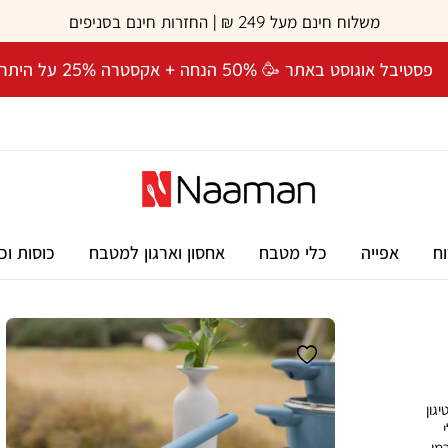
משלוח חינם מעל 249 ₪ | החזרות חינם בסניפים
פסטיבל אוגוסט באתר 🥳 50% הנחה + אקסטרה 25% על היתרה! 🎉
וח
אפייה
כלי מטבח
אחסון וארגון למטבח
כוסות וכ
, טיגון
רמי