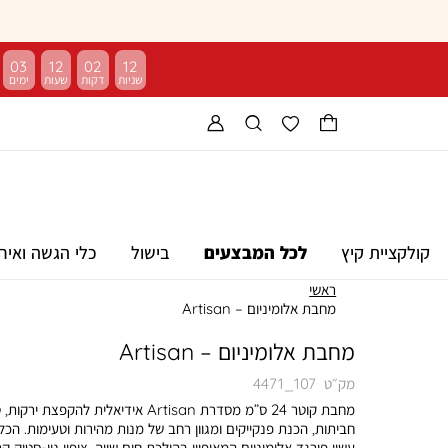
03
12
02
11
קולקציית קיץ
לכל המבצעים
בישול
כלי הגשה ואיר
ראשי
מחבת אלומיניום – Artisan
מחבת אלומיניום – Artisan
מק״ט
4471_107
מחבת קוטר 24 ס”מ מסדרת Artisan אידיאלית להקפצת ירקות
חביתות, הכנת פנקייקים ומגוון רחב של מנות מהירות וטעימות. הכלי
עשוי פורגד אלומיניום המאופיין בהולכת חום שווה. ציפוי נון-סטיק ק