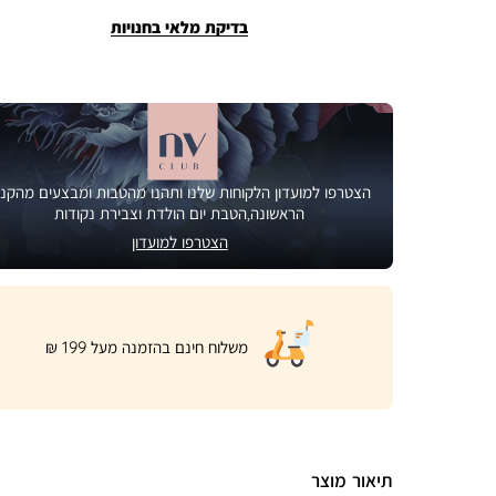
בדיקת מלאי בחנויות
הצטרפו למועדון הלקוחות שלנו ותהנו מהטבות ומבצעים מהקני
הראשונה,הטבת יום הולדת וצבירת נקודות
הצטרפו למועדון
|
משלוח חינם בהזמנה מעל 199 ₪
product
page
shipping
banner
(32)
תיאור מוצר