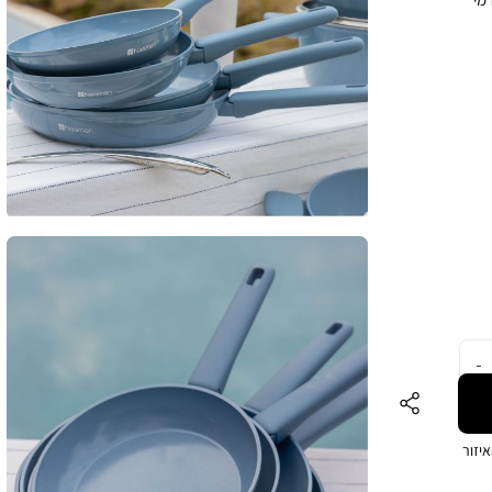
קות מזון לגוף
ול
בת מגיעה
יזור