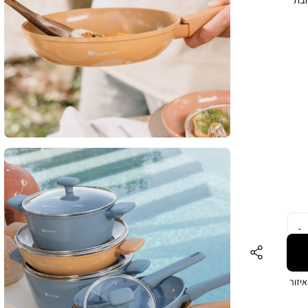
י
ית
לטווח
יפוי SOFT TOUCH. מידות
מחשה
יזור