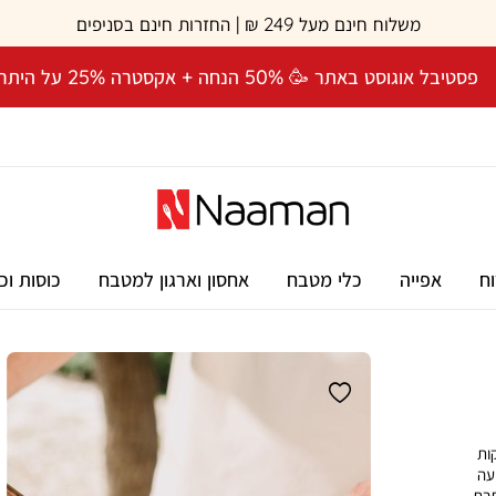
משלוח חינם מעל 249 ₪ | החזרות חינם בסניפים
פסטיבל אוגוסט באתר 🥳 50% הנחה + אקסטרה 25% על היתרה! 🎉
וח
אפייה
כלי מטבח
אחסון וארגון למטבח
כוסות וכ
קות
עה
חבת