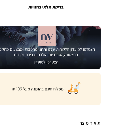
בדיקת מלאי בחנויות
הצטרפו למועדון הלקוחות שלנו ותהנו מהטבות ומבצעים מהקני
הראשונה,הטבת יום הולדת וצבירת נקודות
הצטרפו למועדון
|
משלוח חינם בהזמנה מעל 199 ₪
product
page
shipping
banner
(32)
תיאור מוצר