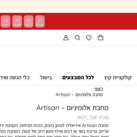
02
20
52
22
קולקציית קיץ
לכל המבצעים
בישול
כלי הגשה ואיר
ראשי
מחבת אלומיניום – Artisan
מחבת אלומיניום – Artisan
מק״ט
4471_128
מחבת Artisan אידיאלית לטיגון ביצים, הכנת חביתות, הקפצת יר
טריים, צריבת בשר או דגים ואידוי מגוון רחב של מנות. המחבת מצי
חווית בישול נוחה ויעילה, עם פיזור חום אחיד למזון מושלם. גוף המ