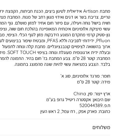
מחבת Artisan אידיאלית לטיגון ביצים, הכנת חביתות, הקפצת יר
טריים, צריבת בשר או דגים ואידוי מגוון רחב של מנות. המחבת מצי
חווית בישול נוחה ויעילה, עם פיזור חום אחיד למזון מושלם. גוף המ
עשוי מיציקת אלומיניום איכותית המאופיינת בהולכת חום שווה, וציפו
נון-סטיק קרמי מתקדם המונע הידבקות מזון לגוף הכלי. הציפוי, מב
Pfluon, ידידותי לסביבה וללא PFAS, ומבטיח שיפור בביצועים 
ארוך בהשוואה לציפויים קונבנציונליים. מחבת קלה ונוחה לתפעול
ובעלת ידית ארגונומית מעוגלת ונוחה בצ
המחבת: קוטר 28 ס”מ. צבע המחבת בז’ חום בהיר. התמונה לה
בלבד. הצבע במציאות עשוי להיות שונה מהמוצג בתמונה.
חומר:
פורגד אלומיניום, סוג א’
מידה:
קוטר 28 ס”מ
ארץ ייצור:
סין, China
שם היבואן:
אקסטרה ריטייל גרופ בע”מ
ח.פ.:520044389
כתובת:
פארק אפק , רח עמל, 2 ראש העין
משלוחים