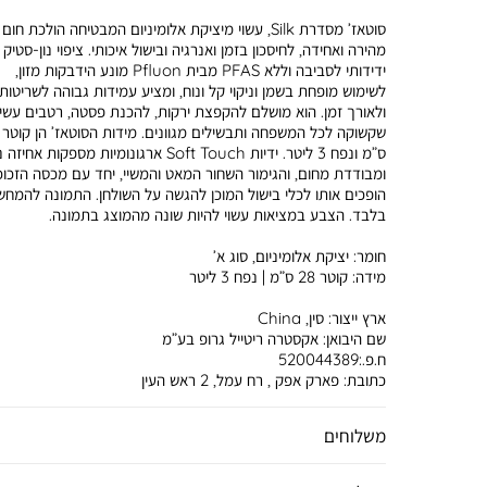
סוטאז’ מסדרת Silk, עשוי מיציקת אלומיניום המבטיחה הולכת חום
מהירה ואחידה, לחיסכון בזמן ואנרגיה ובישול איכותי. ציפוי נון-סטיק
ידידותי לסביבה וללא PFAS מבית Pfluon מונע הידבקות מזון,
לשימוש מופחת בשמן וניקוי קל ונוח, ומציע עמידות גבוהה לשריטות
ולאורך זמן. הוא מושלם להקפצת ירקות, להכנת פסטה, רטבים עשיר
ס”מ ונפח 3 ליטר. ידיות Soft Touch ארגונומיות מספקות אחי
ומבודדת מחום, והגימור השחור המאט והמשיי, יחד עם מכסה הזכוכ
הופכים אותו לכלי בישול המוכן להגשה על השולחן. התמונה להמחש
בלבד. הצבע במציאות עשוי להיות שונה מהמוצג בתמונה.
חומר:
יציקת אלומיניום, סוג א’
מידה:
קוטר 28 ס”מ | נפח 3 ליטר
ארץ ייצור:
סין, China
שם היבואן:
אקסטרה ריטייל גרופ בע”מ
ח.פ.:520044389
כתובת:
פארק אפק , רח עמל, 2 ראש העין
משלוחים