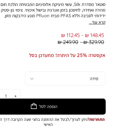
סוטאז’ מסדרת Silk, עשוי מיציקת אלומיניום המבטיחה הולכת חום
מהירה ואחידה, לחיסכון בזמן ואנרגיה ובישול איכותי. ציפוי נון-סטיק
ידידותי לסביבה וללא PFAS מבית Pfluon מונע הידבקות מזון,
לשימוש מופחת בשמן וניקוי קל ונוח, ומציע עמידות גבוהה לשריטות
קרא עוד...
ולאורך זמן. הוא מושלם להקפצת ירקות, להכנת פסטה, רטבים עשיר
From
To
112.45 ₪
148.45 ₪
ס”מ ונפח 3 ליטר. ידיות Soft Touch ארגונומיות מספקות אחי
Regular
Regular
249.90 ₪
329.90 ₪
ומבודדת מחום, והגימור השחור המאט והמשיי, יחד עם מכסה הזכוכ
Min
Max
הופכים אותו לכלי בישול המוכן להגשה על השולחן. התמונה להמחש
Price
Price
אקסטרה 25% על היתרה! מתעדכן בסל
בלבד. הצבע במציאות עשוי להיות שונה מהמוצג בתמונה.
כמות
הוספה לסל
התחרטת?
ניתן לערוך/לבטל את ההזמנה בחצי שעה הקרובה דרך הא
האישי