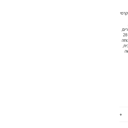
 קרמי
ים,
שקשוקה לכל המשפחה ותבשילים מגוונים. מידות הסוטאז’ הן קוטר 28
זה נוחה
ית,
ה