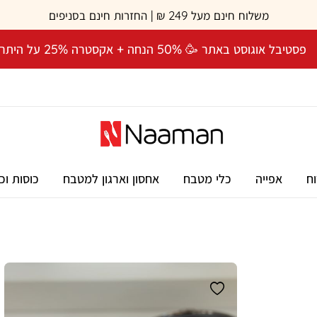
משלוח חינם מעל 249 ₪ | החזרות חינם בסניפים
פסטיבל אוגוסט באתר 🥳 50% הנחה + אקסטרה 25% על היתרה! 🎉
וח
אפייה
כלי מטבח
אחסון וארגון למטבח
כוסות וכ