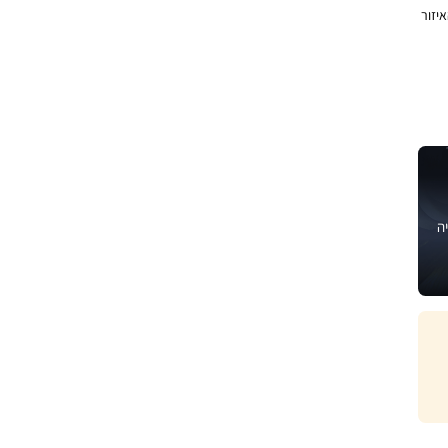
יזור
ה