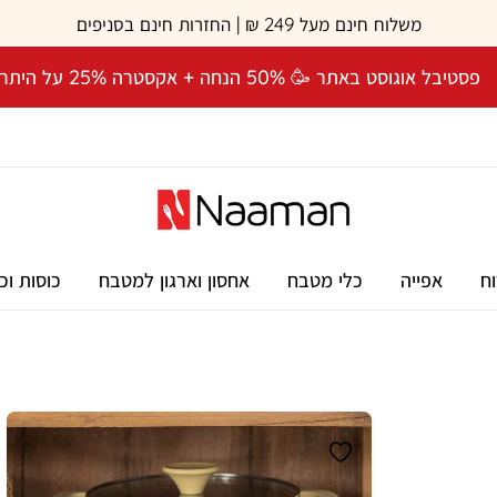
משלוח חינם מעל 249 ₪ | החזרות חינם בסניפים
פסטיבל אוגוסט באתר 🥳 50% הנחה + אקסטרה 25% על היתרה! 🎉
וח
אפייה
כלי מטבח
אחסון וארגון למטבח
כוסות וכ