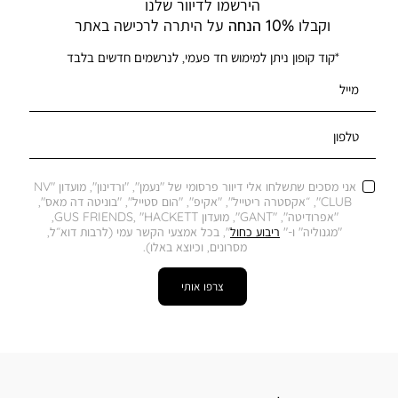
הירשמו לדיוור שלנו
וקבלו
10% הנחה
על היתרה לרכישה באתר
*קוד קופון ניתן למימוש חד פעמי, לנרשמים חדשים בלבד
מייל
טלפון
אני מסכים שתשלחו אלי דיוור פרסומי של "נעמן", "ורדינון", מועדון "NV
CLUB", ״אקסטרה ריטייל", "אקיפ", "הום סטייל", "בוניטה דה מאס",
"אפרודיטה", "GANT", מועדון GUS FRIENDS, "HACKETT,
"מגנוליה" ו-"
ריבוע כחול
", בכל אמצעי הקשר עמי (לרבות דוא״ל,
מסרונים, וכיוצא באלו).
צרפו אותי