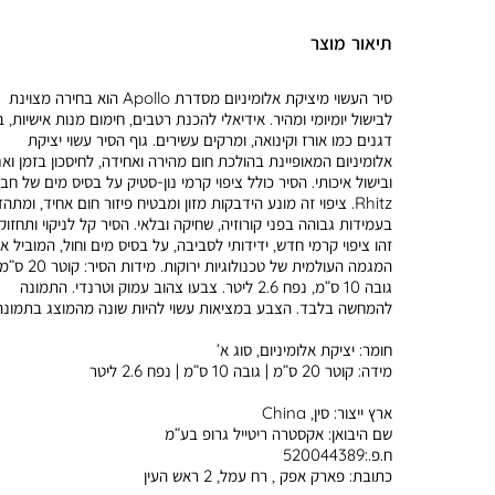
תיאור מוצר
סיר העשוי מיציקת אלומיניום מסדרת Apollo הוא בחירה מצוינת
לבישול יומיומי ומהיר. אידיאלי להכנת רטבים, חימום מנות אישיות, ב
דגנים כמו אורז וקינואה, ומרקים עשירים. גוף הסיר עשוי יציקת
אלומיניום המאופיינת בהולכת חום מהירה ואחידה, לחיסכון בזמן ואנ
ובישול איכותי. הסיר כולל ציפוי קרמי נון-סטיק על בסיס מים של חב
Rhitz. ציפוי זה מונע הידבקות מזון ומבטיח פיזור חום אחיד, ומתה
בעמידות גבוהה בפני קורוזיה, שחיקה ובלאי. הסיר קל לניקוי ותחזוק
זהו ציפוי קרמי חדש, ידידותי לסביבה, על בסיס מים וחול, המוביל א
המגמה העולמית של טכנולוגיות ירוקות. מידות הסיר: קוט
גובה 10 ס”מ, נפח 2.6 ליטר. צבעו צהוב עמוק וטרנדי. התמונה
להמחשה בלבד. הצבע במציאות עשוי להיות שונה מהמוצג בתמונה
חומר:
יציקת אלומיניום, סוג א’
מידה:
קוטר 20 ס”מ | גובה 10 ס”מ | נפח 2.6 ליטר
ארץ ייצור:
סין, China
שם היבואן:
אקסטרה ריטייל גרופ בע”מ
ח.פ.:520044389
כתובת:
פארק אפק , רח עמל, 2 ראש העין