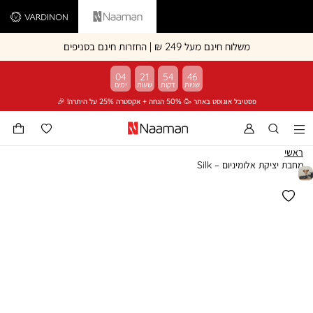
Vardinon
Naaman
משלוח חינם מעל 249 ₪ | החזרות חינם בסניפים
04
21
54
45
פסטיבל אוגוסט באתר 🥳 50% הנחה + אקסטרה 25% על היתרה! 🎉
ראשי
מחבת יציקת אלומיניום – Silk