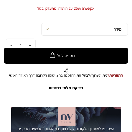
Min
Max
להיות שונה מהמוצג בתמונה.
Price
Price
אקסטרה 25% על היתרה! מתעדכן בסל
כמות
הוספה לסל
התחרטת?
ניתן לערוך/לבטל את ההזמנה בחצי שעה הקרובה דרך האיזור האישי
בדיקת מלאי בחנויות
הצטרפו למועדון הלקוחות שלנו ותהנו מהטבות ומבצעים מהקניה