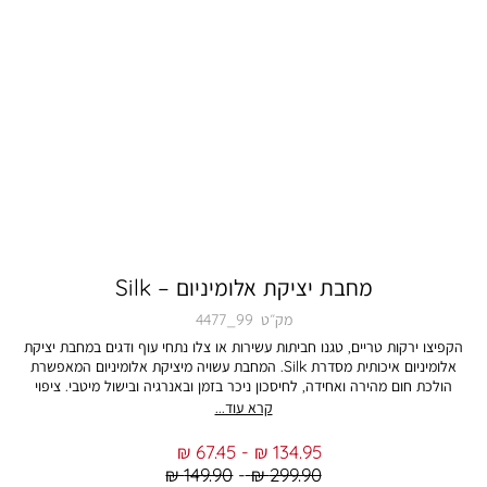
מחבת יציקת אלומיניום – Silk
מק״ט
4477_99
הקפיצו ירקות טריים, טגנו חביתות עשירות או צלו נתחי עוף ודגים במחבת יציקת
אלומיניום איכותית מסדרת Silk. המחבת עשויה מיציקת אלומיניום המאפשרת
הולכת חום מהירה ואחידה, לחיסכון ניכר בזמן ובאנרגיה ובישול מיטבי. ציפוי
נון-סטיק קרמי ידידותי לסביבה מונע הידבקות מזון, תורם לשימוש מופחת בשמן
קרא עוד...
ומבטיח ניקוי קל ונוח. המחבת מציעה עמידות גבוהה לשריטות ולאורך זמן,
ומתאימה לבישול בטמפרטורות גבוהות. ידיות SOFT TOUCH ארגונומיות
From
To
67.45 ₪
134.95 ₪
מספקות אחיזה נוחה ומבודדת מחום. מידות המחבת: קוטר 32 ס”מ. המחבת
Regular
Regular
149.90 ₪
299.90 ₪
מגיעה בגימור מאט שחור ומשיי. התמונה להמחשה בלבד. הצבע במציאות עשוי