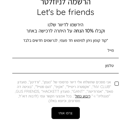
הרשמה לניוזלטר
Let's be friends
הירשמו לדיוור שלנו
וקבלו
10% הנחה
על היתרה לרכישה באתר
*קוד קופון ניתן למימוש חד פעמי, לנרשמים חדשים בלבד
מייל
טלפון
אני מסכים שתשלחו אלי דיוור פרסומי של "נעמן", "ורדינון", מועדון
"NV CLUB", ״אקסטרה ריטייל", "אקיפ", "הום סטייל", "בוניטה דה
מאס", "אפרודיטה", "GANT", מועדון GUS FRIENDS, "HACKETT,
"מגנוליה" ו-"
ריבוע כחול
", בכל אמצעי הקשר עמי (לרבות דוא״ל,
מסרונים, וכיוצא באלו).
צרפו אותי