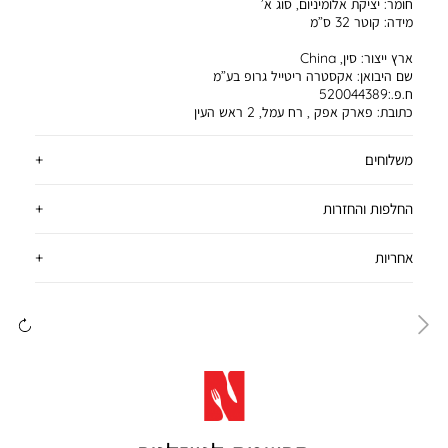
חומר:
יציקת אלומיניום, סוג א’
מידה:
קוטר 32 ס”מ
ארץ ייצור:
סין, China
שם היבואן:
אקסטרה ריטייל גרופ בע”מ
ח.פ.:520044389
כתובת:
פארק אפק , רח עמל, 2 ראש העין
משלוחים
החלפות והחזרות
אחריות
ימינה
שמ