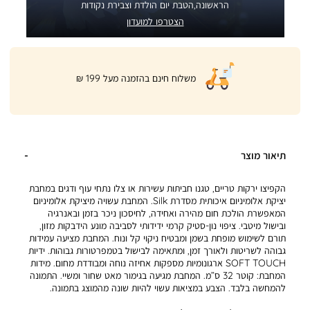
הראשונה,הטבת יום הולדת וצבירת נקודות
הצטרפו למועדון
|
משלוח חינם בהזמנה מעל 199 ₪
product
page
shipping
banner
(32)
תיאור מוצר
הקפיצו ירקות טריים, טגנו חביתות עשירות או צלו נתחי עוף ודגים במחבת
יציקת אלומיניום איכותית מסדרת Silk. המחבת עשויה מיציקת אלומיניום
המאפשרת הולכת חום מהירה ואחידה, לחיסכון ניכר בזמן ובאנרגיה
ובישול מיטבי. ציפוי נון-סטיק קרמי ידידותי לסביבה מונע הידבקות מזון,
תורם לשימוש מופחת בשמן ומבטיח ניקוי קל ונוח. המחבת מציעה עמידות
גבוהה לשריטות ולאורך זמן, ומתאימה לבישול בטמפרטורות גבוהות. ידיות
SOFT TOUCH ארגונומיות מספקות אחיזה נוחה ומבודדת מחום. מידות
המחבת: קוטר 32 ס”מ. המחבת מגיעה בגימור מאט שחור ומשיי. התמונה
להמחשה בלבד. הצבע במציאות עשוי להיות שונה מהמוצג בתמונה.