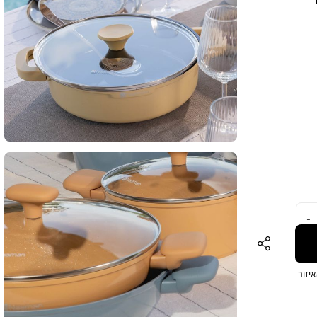
סטיק
וף
וא מגיע בגוון
צבע
יזור