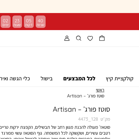
02
23
05
39
קולקציית קיץ
לכל המבצעים
בישול
כלי הגשה ואיר
ראשי
סוטז פורג’ – Artisan
סוטז פורג’ – Artisan
מק״ט
4473_128
סוטאז’ מעולה להכנת מגוון רחב של תבשילים, הקפצת ירקות טריים
רטבים עשירים, ושקשוקה לכל המשפחה. גוף הסוטאז עשוי מפורגד
אלומיניום, המבטיח הולכת חום שווה ואחידה לבישול איכותי. הסוטאז