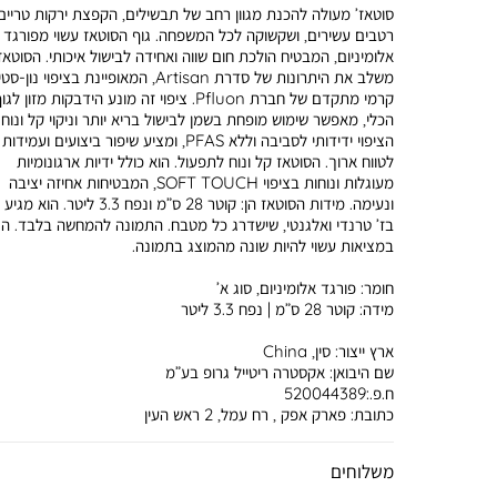
סוטאז’ מעולה להכנת מגוון רחב של תבשילים, הקפצת ירקות טריים
רטבים עשירים, ושקשוקה לכל המשפחה. גוף הסוטאז עשוי מפורגד
אלומיניום, המבטיח הולכת חום שווה ואחידה לבישול איכותי. הסוטאז
משלב את היתרונות של סדרת Artisan, המאופיינת בציפוי נון-
קרמי מתקדם של חברת Pfluon. ציפוי זה מונע הידבקות מזון לג
הכלי, מאפשר שימוש מופחת בשמן לבישול בריא יותר וניקוי קל ונוח.
הציפוי ידידותי לסביבה וללא PFAS, ומציע שיפור ביצועים ועמידות
לטווח ארוך. הסוטאז קל ונוח לתפעול. הוא כולל ידיות ארגונומיות
מעוגלות ונוחות בציפוי SOFT TOUCH, המבטיחות אחיזה יציבה
ונעימה. מידות הסוטאז הן: קוטר 28 ס”מ ונפח 3.3 ליטר. ה
בז’ טרנדי ואלגנטי, שישדרג כל מטבח. התמונה להמחשה בלבד. ה
במציאות עשוי להיות שונה מהמוצג בתמונה.
חומר:
פורגד אלומיניום, סוג א’
מידה:
קוטר 28 ס”מ | נפח 3.3 ליטר
ארץ ייצור:
סין, China
שם היבואן:
אקסטרה ריטייל גרופ בע”מ
ח.פ.:520044389
כתובת:
פארק אפק , רח עמל, 2 ראש העין
משלוחים