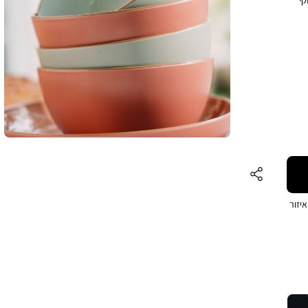
הוא
אה
בית
יזור