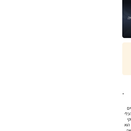
ה
ים
כלי
קי
הוא
אה