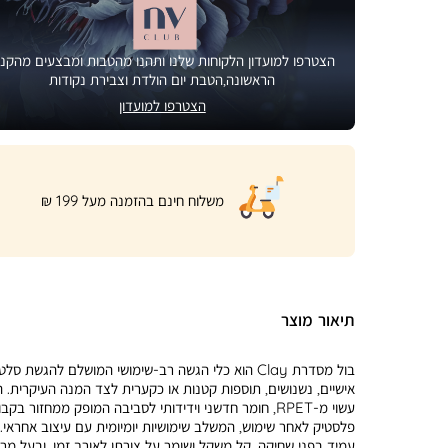
הצטרפו למועדון הלקוחות שלנו ותהנו מהטבות ומבצעים מהקני
הראשונה,הטבת יום הולדת וצבירת נקודות
הצטרפו למועדון
|
משלוח חינם בהזמנה מעל 199 ₪
product
page
shipping
banner
(32)
תיאור מוצר
בול מסדרת Clay הוא כלי הגשה רב-שימושי המושלם להגשת סלט
אישיים, נשנושים, תוספות קטנות או כקערית לצד המנה העיקרית. ה
עשוי מ-RPET, חומר חדשני וידידותי לסביבה המופק ממחזור בקבו
פלסטיק לאחר שימוש, המשלב שימושיות יומיומית עם עיצוב אחראי. 
עמיד בפני שחיקה, קל משקל ושומר על צורתו לאורך זמן, ובעל מר