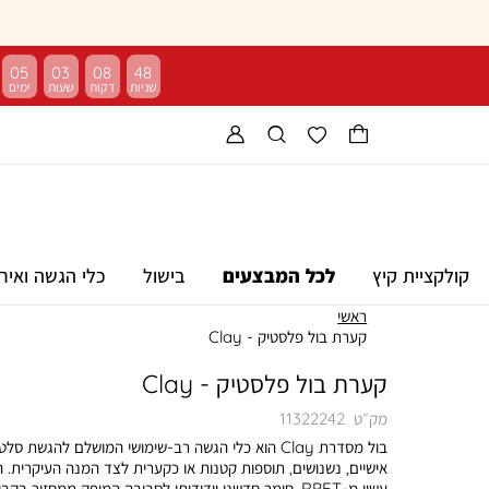
05
03
08
48
קולקציית קיץ
לכל המבצעים
בישול
כלי הגשה ואיר
ראשי
קערת בול פלסטיק - Clay
קערת בול פלסטיק - Clay
מק״ט
11322242
בול מסדרת Clay הוא כלי הגשה רב-שימושי המושלם להגשת סלט
אישיים, נשנושים, תוספות קטנות או כקערית לצד המנה העיקרית. ה
עשוי מ-RPET, חומר חדשני וידידותי לסביבה המופק ממחזור בקבו