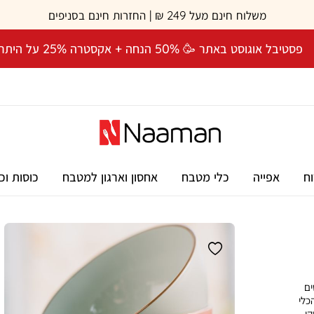
משלוח חינם מעל 249 ₪ | החזרות חינם בסניפים
פסטיבל אוגוסט באתר 🥳 50% הנחה + אקסטרה 25% על היתרה! 🎉
וח
אפייה
כלי מטבח
אחסון וארגון למטבח
כוסות וכ
ים
כלי
קי