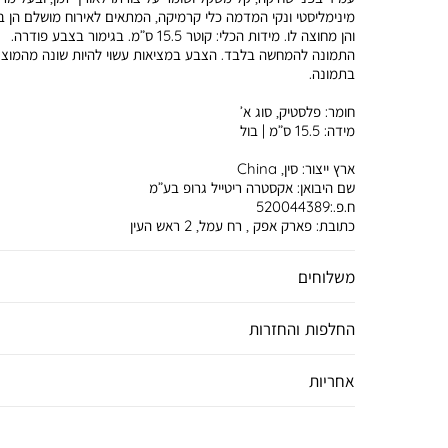
מינימליסטי ונקי המדמה כלי קרמיקה, המתאים לאירוח מושלם הן ב
והן מחוצה לו. מידות הכלי: קוטר 15.5 ס”מ. בגימור בצבע פודרה.
התמונה להמחשה בלבד. הצבע במציאות עשוי להיות שונה מהמוצג
בתמונה.
חומר:
פלסטיק, סוג א’
מידה:
15.5 ס”מ | בול
ארץ ייצור:
סין, China
שם היבואן:
אקסטרה ריטייל גרופ בע”מ
ח.פ.:520044389
כתובת:
פארק אפק , רח עמל, 2 ראש העין
משלוחים
החלפות והחזרות
אחריות