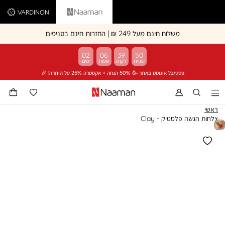
Vardinon
Naaman
משלוח חינם מעל 249 ₪ | החזרות חינם בסניפים
02
06
39
50
פסטיבל אוגוסט באתר 🥳 50% הנחה + אקסטרה 25% על היתרה! 🎉
ראשי
צלחות הגשה פלסטיק - Clay