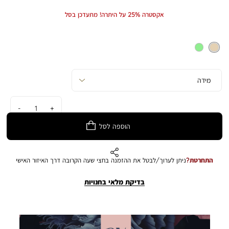
Min
Max
ליצירת עריכה מעניינת ועשירה, בין אם בבית או באירועים בחוץ. התמונה להמחשה
Price
Price
אקסטרה 25% על היתרה! מתעדכן בסל
בלבד. הצבע במציאות עשוי להיות שונה מהמוצג בתמונה.
כמות
הוספה לסל
התחרטת?
ניתן לערוך/לבטל את ההזמנה בחצי שעה הקרובה דרך האיזור האישי
בדיקת מלאי בחנויות