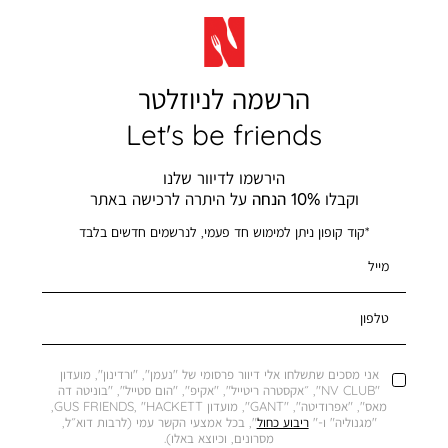
הרשמה לניוזלטר
Let's be friends
הירשמו לדיוור שלנו
וקבלו
10% הנחה
על היתרה לרכישה באתר
*קוד קופון ניתן למימוש חד פעמי, לנרשמים חדשים בלבד
מייל
טלפון
אני מסכים שתשלחו אלי דיוור פרסומי של "נעמן", "ורדינון", מועדון
"NV CLUB", ״אקסטרה ריטייל", "אקיפ", "הום סטייל", "בוניטה דה
מאס", "אפרודיטה", "GANT", מועדון GUS FRIENDS, "HACKETT,
"מגנוליה" ו-"
ריבוע כחול
", בכל אמצעי הקשר עמי (לרבות דוא״ל,
מסרונים, וכיוצא באלו).