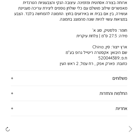
ארוחה בצורה אסתטית ומזמינה. עיצובה הנקי והצבעוניות הטרנדית
מאפשרים שילוב מושלם עם כלי שולחן נוספים ליצירת עריכה מעניינת
ועשירה, בין אם בבית או באירועים בחוץ. התמונה להמחשה בלבד. הצבע
במציאות עשוי להיות שונה מהמוצג בתמונה.
חומר:
פלסטיק, סוג א’
מידה:
27.5 ס”מ | צלחת עיקרית
ארץ ייצור:
סין, China
שם היבואן:
אקסטרה ריטייל גרופ בע”מ
ח.פ.:520044389
כתובת:
פארק אפק , רח עמל, 2 ראש העין
משלוחים
החלפות והחזרות
אחריות
ימינה
שמ