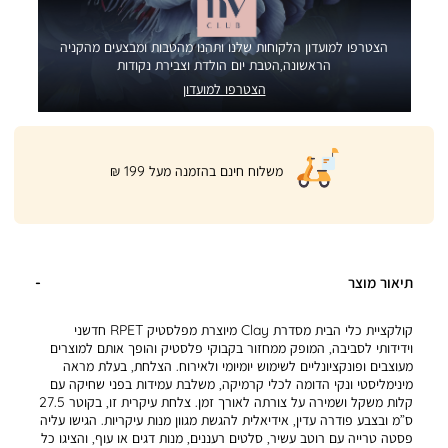
הצטרפו למועדון הלקוחות שלנו ותהנו מהטבות ומבצעים מהקניה
הראשונה,הטבת יום הולדת וצבירת נקודות
הצטרפו למועדון
|
משלוח חינם בהזמנה מעל 199 ₪
product
page
shipping
banner
(32)
תיאור מוצר
קולקציית כלי הבית מסדרת Clay מיוצרת מפלסטיק RPET חדשני
וידידותי לסביבה, המופק ממחזור בקבוקי פלסטיק והופך אותם למוצרים
מעוצבים ופונקציונליים לשימוש יומיומי ולאירוח. הצלחת, בעלת מראה
מינימליסטי ונקי הדומה לכלי קרמיקה, משלבת עמידות בפני שחיקה עם
קלות משקל ושמירה על צורתה לאורך זמן. צלחת עיקרית זו, בקוטר 27.5
ס”מ ובצבע פודרה עדין, אידיאלית להגשת מגוון מנות עיקריות. הגישו עליה
פסטה טרייה עם רוטב עשיר, סלטים רעננים, מנות דגים או עוף, והציגו כל