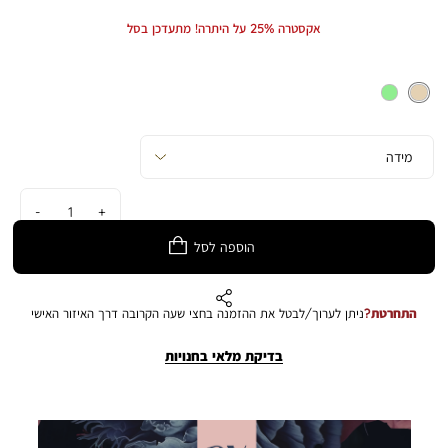
Min
Max
ליצירת עריכה מעניינת ועשירה, בין אם בבית או באירועים בחוץ. התמונה להמחשה
Price
Price
אקסטרה 25% על היתרה! מתעדכן בסל
בלבד. הצבע במציאות עשוי להיות שונה מהמוצג בתמונה.
כמות
הוספה לסל
התחרטת?
ניתן לערוך/לבטל את ההזמנה בחצי שעה הקרובה דרך האיזור האישי
בדיקת מלאי בחנויות