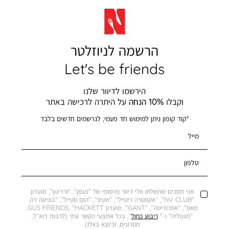
הרשמה לניוזלטר
Let's be friends
הירשמו לדיוור שלנו
וקבלו
10% הנחה
על היתרה לרכישה באתר
*קוד קופון ניתן למימוש חד פעמי, לנרשמים חדשים בלבד
מייל
טלפון
אני מסכים שתשלחו אלי דיוור פרסומי של "נעמן", "ורדינון", מועדון
"NV CLUB", ״אקסטרה ריטייל", "אקיפ", "הום סטייל", "בוניטה דה
מאס", "אפרודיטה", "GANT", מועדון GUS FRIENDS, "HACKETT,
"מגנוליה" ו-"
ריבוע כחול
", בכל אמצעי הקשר עמי (לרבות דוא״ל,
מסרונים, וכיוצא באלו).