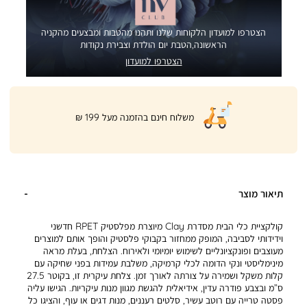
הצטרפו למועדון הלקוחות שלנו ותהנו מהטבות ומבצעים מהקניה
הראשונה,הטבת יום הולדת וצבירת נקודות
הצטרפו למועדון
|
משלוח חינם בהזמנה מעל 199 ₪
product
page
shipping
banner
(32)
תיאור מוצר
קולקציית כלי הבית מסדרת Clay מיוצרת מפלסטיק RPET חדשני
וידידותי לסביבה, המופק ממחזור בקבוקי פלסטיק והופך אותם למוצרים
מעוצבים ופונקציונליים לשימוש יומיומי ולאירוח. הצלחת, בעלת מראה
מינימליסטי ונקי הדומה לכלי קרמיקה, משלבת עמידות בפני שחיקה עם
קלות משקל ושמירה על צורתה לאורך זמן. צלחת עיקרית זו, בקוטר 27.5
ס”מ ובצבע פודרה עדין, אידיאלית להגשת מגוון מנות עיקריות. הגישו עליה
פסטה טרייה עם רוטב עשיר, סלטים רעננים, מנות דגים או עוף, והציגו כל