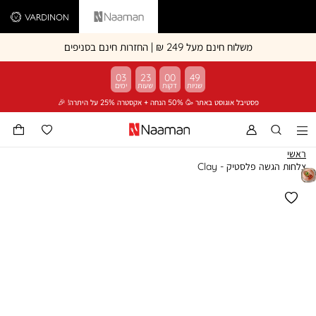
Vardinon
Naaman
משלוח חינם מעל 249 ₪ | החזרות חינם בסניפים
03
23
00
49
פסטיבל אוגוסט באתר 🥳 50% הנחה + אקסטרה 25% על היתרה! 🎉
ראשי
צלחות הגשה פלסטיק - Clay