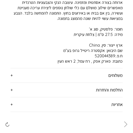
ארוחה בצורה אסתטית ומזמינה. עיצובה הנקי והצבעוניות הטרנדית
מאפשרים שילוב מושלם עם כלי שולחן נוספים ליצירת עריכה מעניינת
ועשירה, בין אם בבית או באירועים בחוץ. התמונה להמחשה בלבד. הצבע
במציאות עשוי להיות שונה מהמוצג בתמונה.
חומר:
פלסטיק, סוג א’
מידה:
27.5 ס”מ | צלחת עיקרית
ארץ ייצור:
סין, China
שם היבואן:
אקסטרה ריטייל גרופ בע”מ
ח.פ.:520044389
כתובת:
פארק אפק , רח עמל, 2 ראש העין
משלוחים
החלפות והחזרות
אחריות
ימינה
שמ