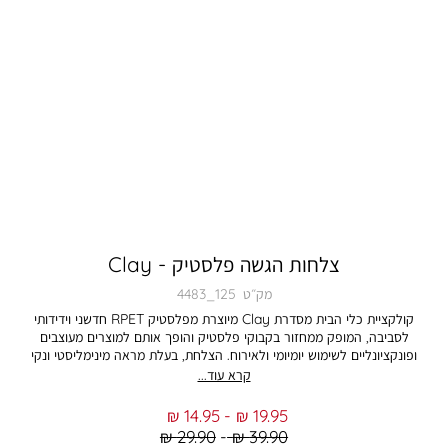
צלחות הגשה פלסטיק - Clay
מק״ט
4483_125
קולקציית כלי הבית מסדרת Clay מיוצרת מפלסטיק RPET חדשני וידידותי
לסביבה, המופק ממחזור בקבוקי פלסטיק והופך אותם למוצרים מעוצבים
ופונקציונליים לשימוש יומיומי ולאירוח. הצלחת, בעלת מראה מינימליסטי ונקי
הדומה לכלי קרמיקה, משלבת עמידות בפני שחיקה עם קלות משקל ושמירה על
קרא עוד...
צורתה לאורך זמן. צלחת עיקרית זו, בקוטר 27.5 ס”מ ובצבע פודרה עדין,
אידיאלית להגשת מגוון מנות עיקריות. הגישו עליה פסטה טרייה עם רוטב עשיר,
From
To
14.95 ₪
19.95 ₪
סלטים רעננים, מנות דגים או עוף, והציגו כל ארוחה בצורה אסתטית ומזמינה.
Regular
Regular
29.90 ₪
39.90 ₪
עיצובה הנקי והצבעוניות הטרנדית מאפשרים שילוב מושלם עם כלי שולחן נוספים