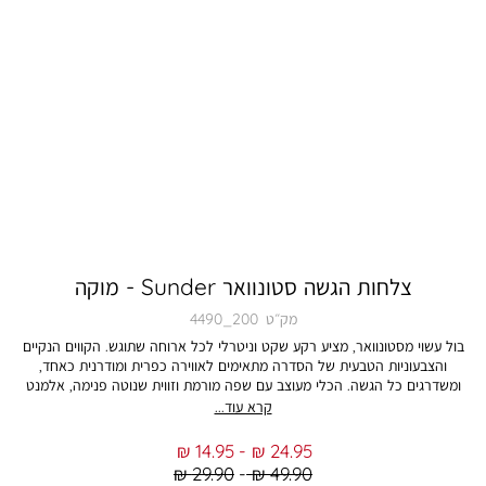
צלחות הגשה סטונוואר Sunder - מוקה
מק״ט
4490_200
בול עשוי מסטונוואר, מציע רקע שקט וניטרלי לכל ארוחה שתוגש. הקווים הנקיים
והצבעוניות הטבעית של הסדרה מתאימים לאווירה כפרית ומודרנית כאחד,
ומשדרגים כל הגשה. הכלי מעוצב עם שפה מורמת וזווית שנוטה פנימה, אלמנט
יפה ופונקציונלי שמוסיף חן ועומק לשולחן. הוא מושלם להגשת מנות אישיות כמו
קרא עוד...
סלטים רעננים, מרקים חמים, דגני בוקר מזינים או קינוחים מתוקים. מידות הבול:
קוטר 16.5 ס”מ. צבעו מוקה עשיר. התמונה להמחשה בלבד. הצבע במציאות עשוי
From
To
14.95 ₪
24.95 ₪
להיות שונה מהמוצג בתמונה.
Regular
Regular
29.90 ₪
49.90 ₪