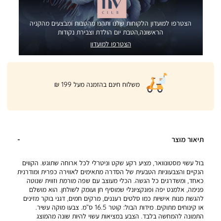
הצטרפו למועדון הלקוחות שלנו ותהנו מהטבות ומבצעים מהקניה
הראשונה,הטבת יום הולדת וצבירת נקודות
הצטרפו למועדון
|
משלוח חינם בהזמנה מעל 199 ₪
product
page
shipping
banner
(32)
תיאור מוצר
בול עשוי מסטונוואר, מציע רקע שקט וניטרלי לכל ארוחה שתוגש. הקווים
הנקיים והצבעוניות הטבעית של הסדרה מתאימים לאווירה כפרית ומודרנית
כאחד, ומשדרגים כל הגשה. הכלי מעוצב עם שפה מורמת וזווית שנוטה
פנימה, אלמנט יפה ופונקציונלי שמוסיף חן ועומק לשולחן. הוא מושלם
להגשת מנות אישיות כמו סלטים רעננים, מרקים חמים, דגני בוקר מזינים
או קינוחים מתוקים. מידות הבול: קוטר 16.5 ס”מ. צבעו מוקה עשיר.
התמונה להמחשה בלבד. הצבע במציאות עשוי להיות שונה מהמוצג