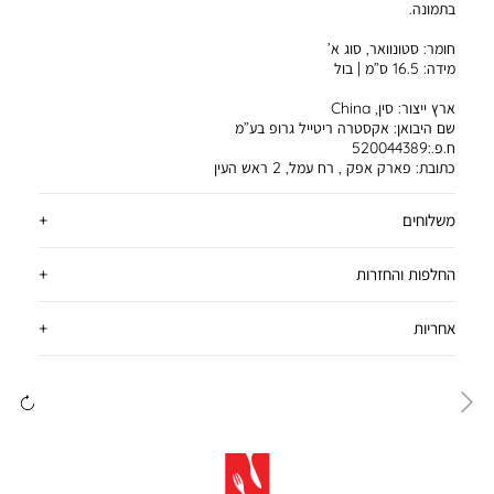
בתמונה.
חומר:
סטונוואר, סוג א’
מידה:
16.5 ס”מ | בול
ארץ ייצור:
סין, China
שם היבואן:
אקסטרה ריטייל גרופ בע”מ
ח.פ.:520044389
כתובת:
פארק אפק , רח עמל, 2 ראש העין
משלוחים
החלפות והחזרות
אחריות
ימינה
שמ