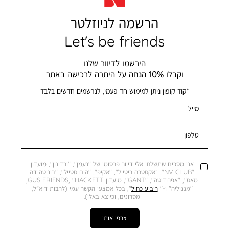
הרשמה לניוזלטר
Let's be friends
הירשמו לדיוור שלנו
וקבלו
10% הנחה
על היתרה לרכישה באתר
*קוד קופון ניתן למימוש חד פעמי, לנרשמים חדשים בלבד
מייל
טלפון
אני מסכים שתשלחו אלי דיוור פרסומי של "נעמן", "ורדינון", מועדון
"NV CLUB", ״אקסטרה ריטייל", "אקיפ", "הום סטייל", "בוניטה דה
מאס", "אפרודיטה", "GANT", מועדון GUS FRIENDS, "HACKETT,
"מגנוליה" ו-"
ריבוע כחול
", בכל אמצעי הקשר עמי (לרבות דוא״ל,
מסרונים, וכיוצא באלו).
צרפו אותי