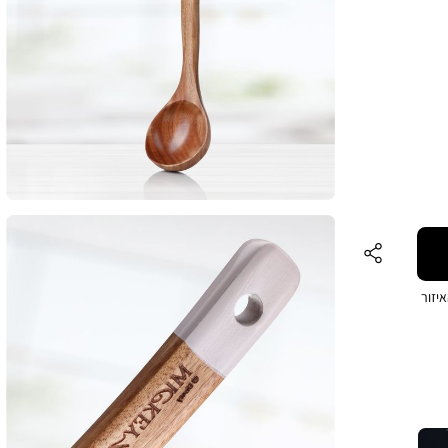
ת
ל.
יזור