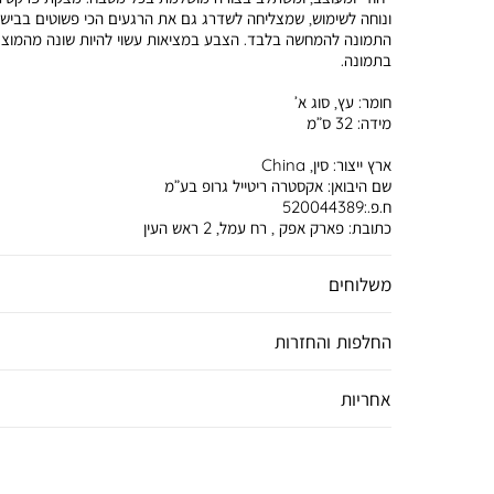
ונוחה לשימוש, שמצליחה לשדרג גם את הרגעים הכי פשוטים בבישו
התמונה להמחשה בלבד. הצבע במציאות עשוי להיות שונה מהמוצג
בתמונה.
חומר:
עץ, סוג א’
מידה:
32 ס”מ
ארץ ייצור:
סין, China
שם היבואן:
אקסטרה ריטייל גרופ בע”מ
ח.פ.:520044389
כתובת:
פארק אפק , רח עמל, 2 ראש העין
משלוחים
החלפות והחזרות
אחריות