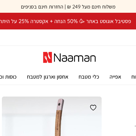
משלוח חינם מעל 249 ₪ | החזרות חינם בסניפים
פסטיבל אוגוסט באתר 🥳 50% הנחה + אקסטרה 25% על היתרה! 🎉
וח
אפייה
כלי מטבח
אחסון וארגון למטבח
כוסות וכ
מצקת עץ מחורצת מסדרת MICKEY & MINNIE מבית Disney,