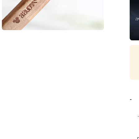
ה
מצקת עץ מחורצת מסדרת MICKEY & MINNIE מבית Disney,
ת