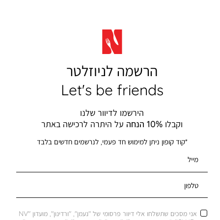
הרשמה לניוזלטר
Let's be friends
הירשמו לדיוור שלנו
וקבלו
10% הנחה
על היתרה לרכישה באתר
*קוד קופון ניתן למימוש חד פעמי, לנרשמים חדשים בלבד
מייל
טלפון
אני מסכים שתשלחו אלי דיוור פרסומי של "נעמן", "ורדינון", מועדון "NV