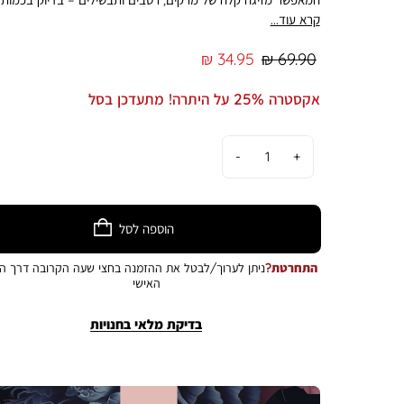
הנכונה. על הידית מופיע אלמנט עדין של מיקי מאוס, שמוסיף טאץ’
קרא עוד...
ייחודי ומעוצב, ומשתלב בצורה מושלמת בכל מטבח. מצקת פרקטי
ונוחה לשימוש, שמצליחה לשדרג גם את הרגעים הכי פשוטים בבישו
מחיר
מחיר
34.95 ₪
69.90 ₪
התמונה להמחשה בלבד. הצבע במציאות עשוי להיות שונה מהמוצג
רגיל
מוצר
בתמונה.
אקסטרה 25% על היתרה! מתעדכן בסל
כמות
הוספה לסל
התחרטת?
ניתן לערוך/לבטל את ההזמנה בחצי שעה הקרובה דרך הא
האישי
בדיקת מלאי בחנויות