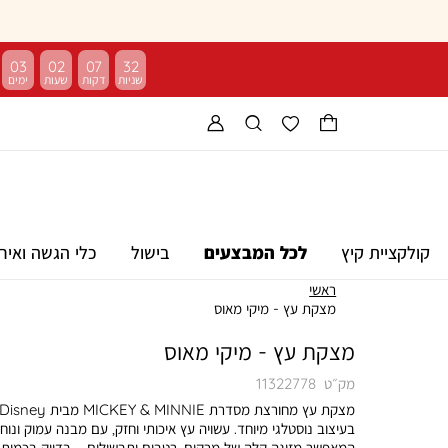
03
02
07
31
קולקציית קיץ
לכל המבצעים
בישול
כלי הגשה ואיר
ראשי
מצקת עץ - מיקי מאוס
מצקת עץ - מיקי מאוס
מק״ט
11322778
בעיצוב נוסטלגי מיוחד. עשויה עץ איכותי וחזק, עם מבנה עמוק ונוח
המאפשר מזיגה קלה של מרקים, רטבים ותבשילים – בדיוק בכמות