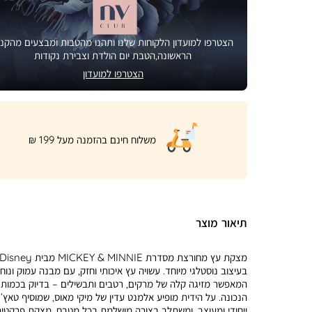
הצטרפו למועדון הלקוחות שלנו ותהנו מהטבות ומבצעים מהקני
הראשונה,הטבת יום הולדת וצבירת נקודות
הצטרפו למועדון
|
משלוח חינם בהזמנה מעל 199 ₪
product
page
shipping
banner
(32)
תיאור מוצר
בעיצוב נוסטלגי מיוחד. עשויה עץ איכותי וחזק, עם מבנה עמוק ונוח
המאפשר מזיגה קלה של מרקים, רטבים ותבשילים – בדיוק בכמות
הנכונה. על הידית מופיע אלמנט עדין של מיקי מאוס, שמוסיף טאץ’
ייחודי ומעוצב, ומשתלב בצורה מושלמת בכל מטבח. מצקת פרקטי