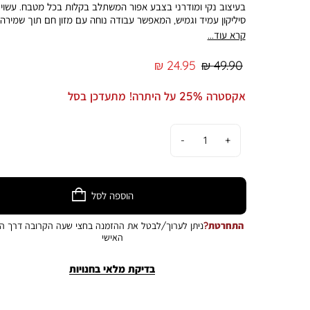
בעיצוב נקי ומודרני בצבע אפור המשתלב בקלות בכל מטבח. עשוי
סיליקון עמיד וגמיש, המאפשר עבודה נוחה עם מזון חם תוך שמירה
הכלים ומניעת שריטות בזמן הבישול – אידיאלי לשימוש במחבתות
קרא עוד...
ובסירים. עם מבנה שטוח ורחב, ידית נוחה לאחיזה – מושלם להפיכה
ערבוב והגשה של מנות שונות כמו - פנקייק, חביתה, טוסטים ועוד. ת
מחיר
מחיר
24.95 ₪
49.90 ₪
סיליקון קל לניקוי ונוח לשימוש יומיומי – כלי פרקטי וחיוני בכל מטבח.
רגיל
מוצר
התמונה להמחשה בלבד. הצבע במציאות עשוי להיות שונה מהמוצג
אקסטרה 25% על היתרה! מתעדכן בסל
בתמונה.
כמות
הוספה לסל
התחרטת?
ניתן לערוך/לבטל את ההזמנה בחצי שעה הקרובה דרך הא
האישי
בדיקת מלאי בחנויות