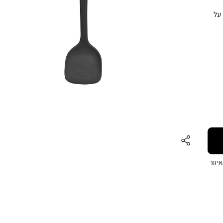
 על
,
רווד
יזור