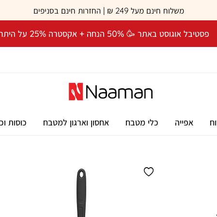
משלוח חינם מעל 249 ₪ | החזרות חינם בסניפים
פסטיבל אוגוסט באתר 🥳 50% הנחה + אקסטרה 25% על היתרה! 🎉
וח
אפייה
כלי מטבח
אחסון וארגון למטבח
כוסות וכ
ס”מ,