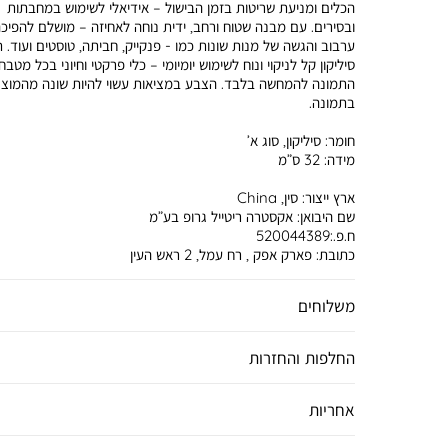
הכלים ומניעת שריטות בזמן הבישול – אידיאלי לשימוש במחבתות
ובסירים. עם מבנה שטוח ורחב, ידית נוחה לאחיזה – מושלם להפיכה
ערבוב והגשה של מנות שונות כמו - פנקייק, חביתה, טוסטים ועוד. ת
סיליקון קל לניקוי ונוח לשימוש יומיומי – כלי פרקטי וחיוני בכל מטבח.
התמונה להמחשה בלבד. הצבע במציאות עשוי להיות שונה מהמוצג
בתמונה.
חומר:
סיליקון, סוג א’
מידה:
32 ס”מ
ארץ ייצור:
סין, China
שם היבואן:
אקסטרה ריטייל גרופ בע”מ
ח.פ.:520044389
כתובת:
פארק אפק , רח עמל, 2 ראש העין
משלוחים
החלפות והחזרות
אחריות