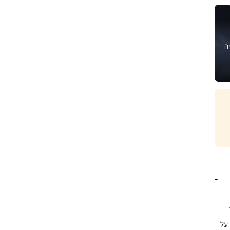
ה
ס”מ,
 על