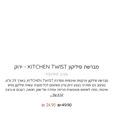
מברשת סיליקון KITCHEN TWIST - ירוק
מק״ט
11321443
מברשת סיליקון פרקטית ואיכותית מסדרת KITCHEN TWIST, באורך 29 ס”מ,
בעיצוב נקי ומודרני בצבע ירוק עדין המתאים לכל מטבח. עשויה סיליקון גמיש
ואיכותי, נוחה לשימוש ומאפשרת מריחה אחידה של שמן, חמאה, רטבים או ביצה
על מאפים ותבשילים. המברשת מספקת אחיזה נוחה ושליטה מלאה בזמן העבודה,
קרא עוד...
ומתאימה למגוון שימושים – אפייה, בישול וצלייה. עמידה, קלה לניקוי ונוחה לשימוש
יומיומי – כלי קטן שעושה הבדל גדול במטבח. התמונה להמחשה בלבד. הצבע
מחיר
מחיר
24.95 ₪
49.90 ₪
במציאות עשוי להיות שונה מהמוצג בתמונה.
רגיל
מוצר