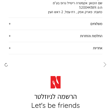
שם היבואן:
אקסטרה ריטייל גרופ בע”מ
ח.פ.:520044389
כתובת:
פארק אפק , רח עמל, 2 ראש העין
משלוחים
החלפות והחזרות
אחריות
ימינה
שמ
הרשמה לניוזלטר
Let's be friends