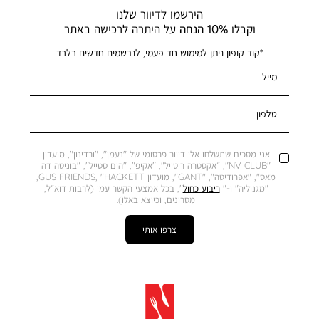
הירשמו לדיוור שלנו
וקבלו
10% הנחה
על היתרה לרכישה באתר
*קוד קופון ניתן למימוש חד פעמי, לנרשמים חדשים בלבד
מייל
טלפון
אני מסכים שתשלחו אלי דיוור פרסומי של "נעמן", "ורדינון", מועדון
"NV CLUB", ״אקסטרה ריטייל", "אקיפ", "הום סטייל", "בוניטה דה
מאס", "אפרודיטה", "GANT", מועדון GUS FRIENDS, "HACKETT,
"מגנוליה" ו-"
ריבוע כחול
", בכל אמצעי הקשר עמי (לרבות דוא״ל,
מסרונים, וכיוצא באלו).
צרפו אותי