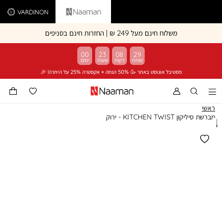
Vardinon
Naaman
משלוח חינם מעל 249 ₪ | החזרות חינם בסניפים
00
23
08
29
פסטיבל אוגוסט באתר 🥳 50% הנחה + אקסטרה 25% על היתרה! 🎉
ראשי
מברשת סיליקון KITCHEN TWIST - ירוק