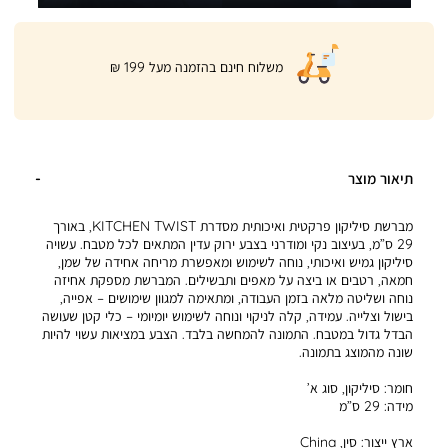
|
משלוח חינם בהזמנה מעל 199 ₪
product
page
shipping
banner
(32)
תיאור מוצר
מברשת סיליקון פרקטית ואיכותית מסדרת KITCHEN TWIST, באורך
29 ס”מ, בעיצוב נקי ומודרני בצבע ירוק עדין המתאים לכל מטבח. עשויה
סיליקון גמיש ואיכותי, נוחה לשימוש ומאפשרת מריחה אחידה של שמן,
חמאה, רטבים או ביצה על מאפים ותבשילים. המברשת מספקת אחיזה
נוחה ושליטה מלאה בזמן העבודה, ומתאימה למגוון שימושים – אפייה,
בישול וצלייה. עמידה, קלה לניקוי ונוחה לשימוש יומיומי – כלי קטן שעושה
הבדל גדול במטבח. התמונה להמחשה בלבד. הצבע במציאות עשוי להיות
שונה מהמוצג בתמונה.
חומר:
סיליקון, סוג א’
מידה:
29 ס”מ
ארץ ייצור:
סין, China