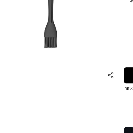
יזה
ה,
שעושה
יזור