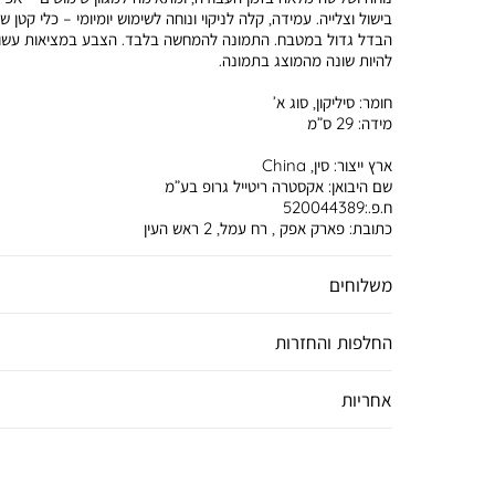
בישול וצלייה. עמידה, קלה לניקוי ונוחה לשימוש יומיומי – כלי קטן 
הבדל גדול במטבח. התמונה להמחשה בלבד. הצבע במציאות עשוי
להיות שונה מהמוצג בתמונה.
חומר:
סיליקון, סוג א’
מידה:
29 ס”מ
ארץ ייצור:
סין, China
שם היבואן:
אקסטרה ריטייל גרופ בע”מ
ח.פ.:520044389
כתובת:
פארק אפק , רח עמל, 2 ראש העין
משלוחים
החלפות והחזרות
אחריות