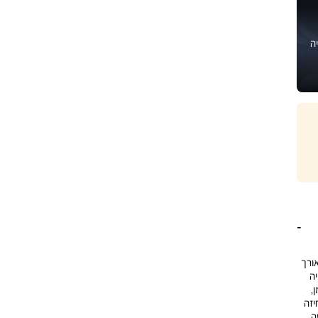
ה
יכותית מסדרת KITCHEN TWIST, באורך
יה
,
יזה
ה,