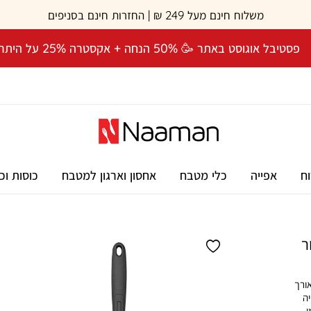
משלוח חינם מעל 249 ₪ | החזרות חינם בסניפים
פסטיבל אוגוסט באתר 🥳 50% הנחה + אקסטרה 25% על היתרה! 🎉
וח
אפייה
כלי מטבח
אחסון וארגון למטבח
כוסות וכ
יכותית מסדרת KITCHEN TWIST, באורך
יה
,