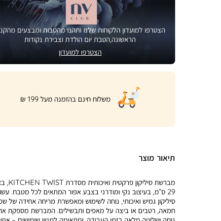
הצטרפו למועדון הלקוחות שלנו ותהנו מהטבות ומבצעים מהקני
הראשונה,הטבת יום הולדת וצבירת נקודות
הצטרפו למועדון
|
משלוח חינם בהזמנה מעל 199 ₪
product
page
shipping
banner
(32)
תיאור מוצר
מברשת סיליקון פרקטית וא
29 ס”מ, בעיצוב נקי ומודרני בצבע אפור המתאים לכל מטבח. עשו
סיליקון גמיש ואיכותי, נוחה לשימוש ומאפשרת מריחה אחידה של שמן
חמאה, רטבים או ביצה על מאפים ותבשילים. המברשת מספקת אח
נוחה ושליטה מלאה בזמן העבודה, ומתאימה למגוון שימושים – אפיי