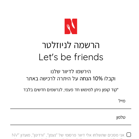
הרשמה לניוזלטר
Let's be friends
הירשמו לדיוור שלנו
וקבלו
10% הנחה
על היתרה לרכישה באתר
*קוד קופון ניתן למימוש חד פעמי, לנרשמים חדשים בלבד
מייל
טלפון
אני מסכים שתשלחו אלי דיוור פרסומי של "נעמן", "ורדינון", מועדון "NV