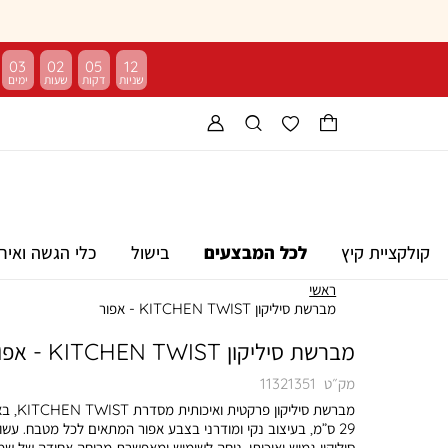
03
02
05
11
קולקציית קיץ
לכל המבצעים
בישול
כלי הגשה ואיר
ראשי
מברשת סיליקון KITCHEN TWIST - אפור
מברשת סיליקון KITCHEN TWIST - אפור
מק״ט
11321351
מברשת סיליקון פרקטית וא
29 ס”מ, בעיצוב נקי ומודרני בצבע אפור המתאים לכל מטבח. עשו
סיליקון גמיש ואיכותי, נוחה לשימוש ומאפשרת מריחה אחידה של שמן