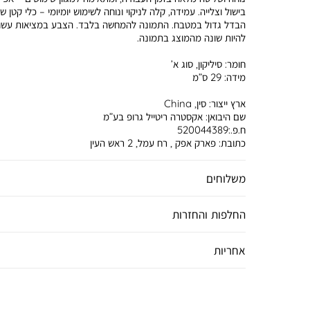
בישול וצלייה. עמידה, קלה לניקוי ונוחה לשימוש יומיומי – כלי קטן 
הבדל גדול במטבח. התמונה להמחשה בלבד. הצבע במציאות עשוי
להיות שונה מהמוצג בתמונה.
חומר:
סיליקון, סוג א’
מידה:
29 ס”מ
ארץ ייצור:
סין, China
שם היבואן:
אקסטרה ריטייל גרופ בע”מ
ח.פ.:520044389
כתובת:
פארק אפק , רח עמל, 2 ראש העין
משלוחים
החלפות והחזרות
אחריות