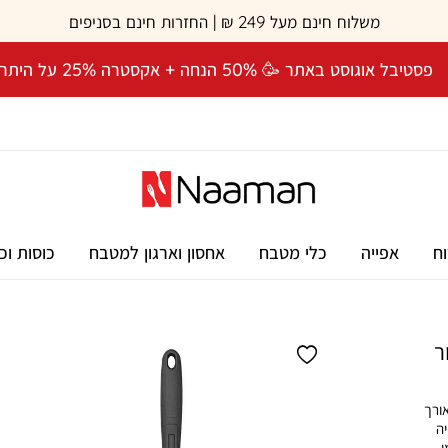
משלוח חינם מעל 249 ₪ | החזרות חינם בסניפים
פסטיבל אוגוסט באתר 🥳 50% הנחה + אקסטרה 25% על היתרה! 🎉
וח
אפייה
כלי מטבח
אחסון וארגון למטבח
כוסות וכ
יכותית מסדרת KITCHEN TWIST, באורך
יה
,