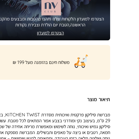
הצטרפו למועדון הלקוחות שלנו ותהנו מהטבות ומבצעים מהקני
הראשונה,הטבת יום הולדת וצבירת נקודות
הצטרפו למועדון
|
משלוח חינם בהזמנה מעל 199 ₪
product
page
shipping
banner
(32)
תיאור מוצר
מברשת סיליקון פרקטית וא
29 ס”מ, בעיצוב נקי ומודרני בצבע אפור המתאים לכל מטבח. עשו
סיליקון גמיש ואיכותי, נוחה לשימוש ומאפשרת מריחה אחידה של שמן
חמאה, רטבים או ביצה על מאפים ותבשילים. המברשת מספקת אח
נוחה ושליטה מלאה בזמן העבודה, ומתאימה למגוון שימושים – אפיי