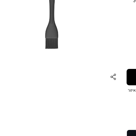
יזה
ה,
שעושה
יזור