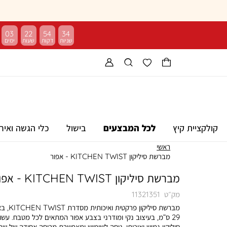
03
22
54
33
קולקציית קיץ
לכל המבצעים
בישול
כלי הגשה ואיר
ראשי
מברשת סיליקון KITCHEN TWIST - אפור
מברשת סיליקון KITCHEN TWIST - אפור
מק״ט
11321351
מברשת סיליקון פרקטית וא
29 ס”מ, בעיצוב נקי ומודרני בצבע אפור המתאים לכל מטבח. עשו
סיליקון גמיש ואיכותי, נוחה לשימוש ומאפשרת מריחה אחידה של שמן