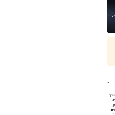
ה
יכותית מסדרת KITCHEN TWIST, באורך
יה
,
יזה
ה,