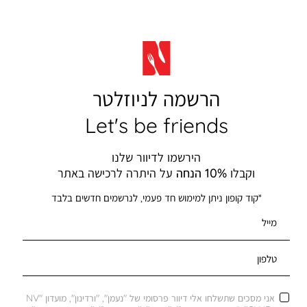
הרשמה לניוזלטר
Let's be friends
הירשמו לדיוור שלנו
וקבלו
10% הנחה
על היתרה לרכישה באתר
*קוד קופון ניתן למימוש חד פעמי, לנרשמים חדשים בלבד
מייל
טלפון
אני מסכים שתשלחו אלי דיוור פרסומי של "נעמן", "ורדינון", מועדון "NV