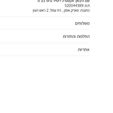
שם היבואן:
אקסטרה ריטייל גרופ בע”מ
ח.פ.:520044389
כתובת:
פארק אפק , רח עמל, 2 ראש העין
משלוחים
החלפות והחזרות
אחריות