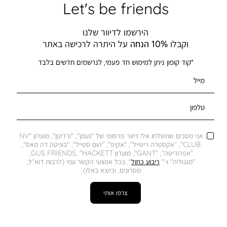
Let's be friends
הירשמו לדיוור שלנו
וקבלו
10% הנחה
על היתרה לרכישה באתר
*קוד קופון ניתן למימוש חד פעמי, לנרשמים חדשים בלבד
מייל
טלפון
אני מסכים שתשלחו אלי דיוור פרסומי של "נעמן", "ורדינון", מועדון "NV
CLUB", ״אקסטרה ריטייל", "אקיפ", "הום סטייל", "בוניטה דה מאס",
"אפרודיטה", "GANT", מועדון GUS FRIENDS, "HACKETT,
"מגנוליה" ו-"
ריבוע כחול
", בכל אמצעי הקשר עמי (לרבות דוא״ל,
מסרונים, וכיוצא באלו).
צרפו אותי