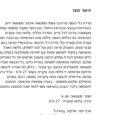
תיאור מוצר
סדרת כלי הגשה מרהיבה עשויה סטונוואר איכותי. סטונוואר ידוע
בעמידותו הגבוהה ובמראהו הייחודי, עם גימור מוקפד שמוסיף עומק
וטקסטורה עדינה לכל פריט. הסדרה כוללת: צלחת מנה עיקרית
המתאימה גם כצלחת הגשה, צלחת עוגה המתאימה גם כמנה ראשו
קערת מרק וקערת בול. סדרת כלי ההגשה Meadow מג
טבעי ונעים, המעניק מראה רגוע ועל־זמני לשולחן. צלחות האוכל
מתאימות במיוחד לשימוש יומיומי וגם לאירוח, ומשתלבות בקלות עם
כלים נוספים ליצירת שולחן הרמוני ומעוצב שירשים את כל האורחים
שלכם. הצלחות מתאימות לשטיפה במדיח כלים. כלי ההגשה מסדר
סטונוואר מתאפיינים בעיצוב נקי וטבעי – בדיוק מה שצריך להגשה
מדויקת ומרשימה. • צלחת מנה עיקרית בקוטר 27 ס”מ - גודל נ
ומרווח, אידיאלית להגשת מנות עיקריות, פסטות, דגים, בשרים,
תבשילים, סלטים ותוספות - בצורה אסתטית ומרשימה. התמונה
להמחשה בלבד. הצבע במציאות עשוי להיות שונה מהמוצג בתמונה
חומר:
סטונוואר, סוג א’
מידה:
צלחת עיקרית - 27 ס”מ
ארץ ייצור:
טורקיה, Turkey