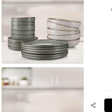
נה,
יעה בגוון ירוק,
ת
דיב
.