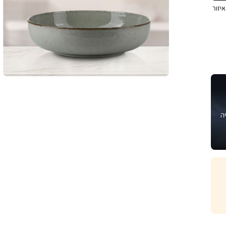
יזור
ה