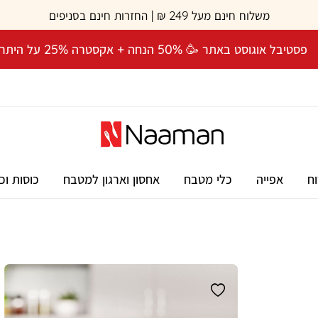
משלוח חינם מעל 249 ₪ | החזרות חינם בסניפים
פסטיבל אוגוסט באתר 🥳 50% הנחה + אקסטרה 25% על היתרה! 🎉
וח
אפייה
כלי מטבח
אחסון וארגון למטבח
כוסות וכ