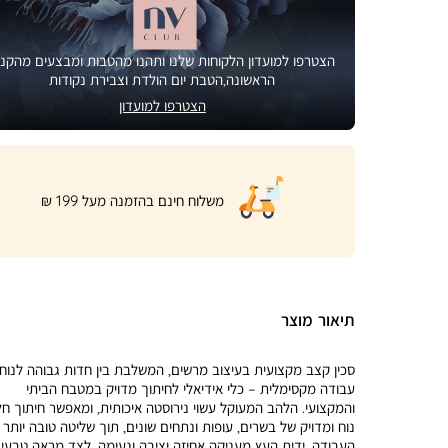
הצטרפו למועדון הלקוחות שלנו ותהנו מהטבות ומבצעים מהקני
הראשונה,הטבת יום הולדת וצבירת נקודות
הצטרפו למועדון
|
משלוח חינם בהזמנה מעל 199 ₪
product
page
shipping
banner
(32)
תיאור מוצר
סכין קצב מקצועית בעיצוב מרשים, המשלבת בין חדות גבוהה לנוח
עבודה מקסימלית – כלי אידיאלי לחיתוך מדויק במטבח הביתי
והמקצועי. הלהב המעוקל עשוי נירוסטה איכותית, ומאפשר חיתוך חל
נוח ומדויק של בשרים, עופות ונתחים שונים, תוך שליטה טובה יותר 
העבודה. ידית העץ מעניקה אחיזה יציבה ונעימה, לצד מראה טבעי