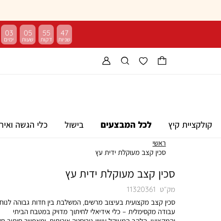
03
05
55
46
קולקציית קיץ
לכל המבצעים
בישול
כלי הגשה ואיר
ראשי
סכין קצב מעוקלת ידית עץ
סכין קצב מעוקלת ידית עץ
מק״ט
11320361
סכין קצב מקצועית בעיצוב מרשים, המשלבת בין חדות גבוהה לנוח
עבודה מקסימלית – כלי אידיאלי לחיתוך מדויק במטבח הביתי
והמקצועי. הלהב המעוקל עשוי נירוסטה איכותית, ומאפשר חיתוך חל