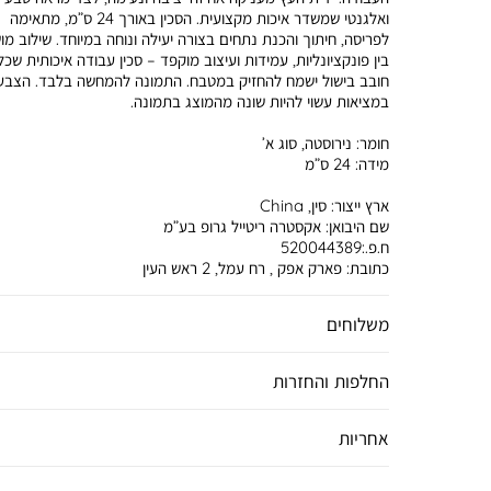
ואלגנטי שמשדר איכות מקצועית. הסכין באורך 24 ס”מ, מתאימה
לפריסה, חיתוך והכנת נתחים בצורה יעילה ונוחה במיוחד. שילוב מ
בין פונקציונליות, עמידות ועיצוב מוקפד – סכין עבודה איכותית שכל
חובב בישול ישמח להחזיק במטבח. התמונה להמחשה בלבד. הצבע
במציאות עשוי להיות שונה מהמוצג בתמונה.
חומר:
נירוסטה, סוג א’
מידה:
24 ס”מ
ארץ ייצור:
סין, China
שם היבואן:
אקסטרה ריטייל גרופ בע”מ
ח.פ.:520044389
כתובת:
פארק אפק , רח עמל, 2 ראש העין
משלוחים
החלפות והחזרות
אחריות