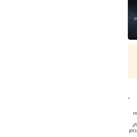
ה
ות
ק,
בזמן