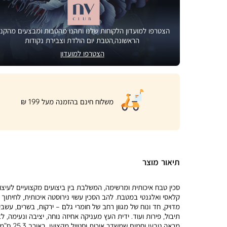
הצטרפו למועדון הלקוחות שלנו ותהנו מהטבות ומבצעים מהקני
הראשונה,הטבת יום הולדת וצבירת נקודות
הצטרפו למועדון
|
משלוח חינם בהזמנה מעל 199 ₪
product
page
shipping
banner
(32)
תיאור מוצר
סכין טבח איכותית ומרשימה, המשלבת בין ביצועים מקצועיים לעיצו
קלאסי ואלגנטי במטבח. להב הסכין עשוי נירוסטה איכותית, לחיתוך
מדויק, חד ונוח של מגוון רחב של חומרי גלם – ירקות, בשרים, עשבי
תיבול, פירות ועוד. ידית העץ מעניקה אחיזה נוחה, יציבה ונעימה, ל
מראה טבעי וחמים שמשדר איכות וסטייל מקצועי. באורך 3