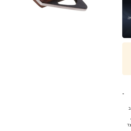
ה
ב
צד
25. ס”מ,