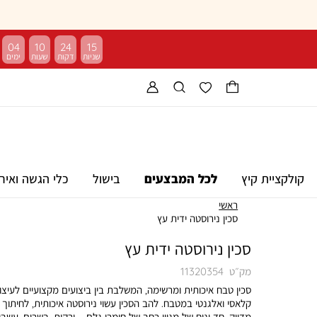
04
10
24
15
קולקציית קיץ
לכל המבצעים
בישול
כלי הגשה ואיר
ראשי
סכין נירוסטה ידית עץ
סכין נירוסטה ידית עץ
מק״ט
11320354
סכין טבח איכותית ומרשימה, המשלבת בין ביצועים מקצועיים לעיצו
קלאסי ואלגנטי במטבח. להב הסכין עשוי נירוסטה איכותית, לחיתוך
מדויק, חד ונוח של מגוון רחב של חומרי גלם – ירקות, בשרים, עשבי