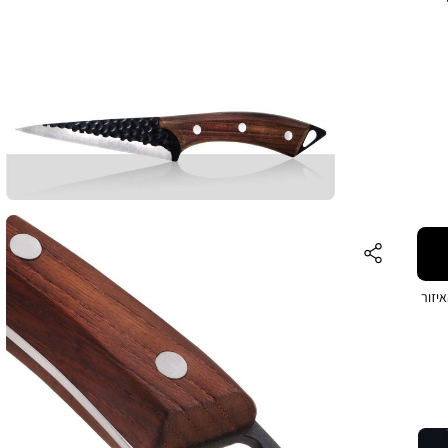
צד
25. ס”מ,
לצת
יזור