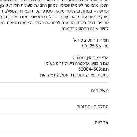
הסכין מתאימה לשימוש יומיומי ולמגוון רחב של פעולות חיתוך, קיצוץ
ופריסה – בנוחות ובשליטה מלאה. סכין פרקטית ועמידה שמשלבת
פונקציונליות עם מראה מוקפד – כלי בסיסי שכל מטבח צריך. מומ
שטיפה ידנית בלבד. התמונה להמחשה בלבד. הצבע במציאות עשוי
להיות שונה מהמוצג בתמונה.
חומר:
נירוסטה, סוג א’
מידה:
25.3 ס”מ
ארץ ייצור:
סין, China
שם היבואן:
אקסטרה ריטייל גרופ בע”מ
ח.פ.:520044389
כתובת:
פארק אפק , רח עמל, 2 ראש העין
משלוחים
החלפות והחזרות
אחריות