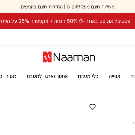
משלוח חינם מעל 249 ₪ | החזרות חינם בסניפים
פסטיבל אוגוסט באתר 🥳 50% הנחה + אקסטרה 25% על היתרה! 🎉
וח
אפייה
כלי מטבח
אחסון וארגון למטבח
כוסות וכ
ב