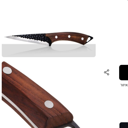
צד
25. ס”מ,
לצת
יזור