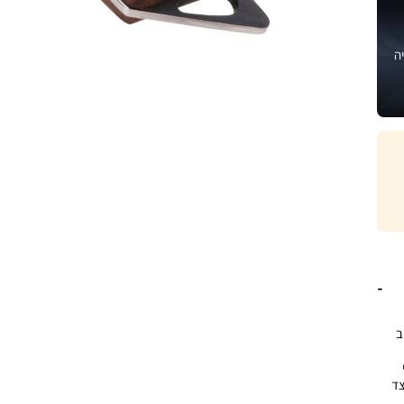
ה
ב
צד
25. ס”מ,