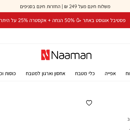
משלוח חינם מעל 249 ₪ | החזרות חינם בסניפים
פסטיבל אוגוסט באתר 🥳 50% הנחה + אקסטרה 25% על היתרה! 🎉
וח
אפייה
כלי מטבח
אחסון וארגון למטבח
כוסות וכ
ב