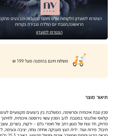
הצטרפו למועדון הלקוחות שלנו ותהנו מהטבות ומבצעים מהקני
הראשונה,הטבת יום הולדת וצבירת נקודות
הצטרפו למועדון
|
משלוח חינם בהזמנה מעל 199 ₪
product
page
shipping
banner
(32)
תיאור מוצר
סכין טבח איכותית ומרשימה, המשלבת בין ביצועים מקצועיים לעיצו
קלאסי ואלגנטי במטבח. להב הסכין עשוי נירוסטה איכותית, לחיתוך
מדויק, חד ונוח של מגוון רחב של חומרי גלם – ירקות, בשרים, עשבי
תיבול, פירות ועוד. ידית העץ מעניקה אחיזה נוחה, יציבה ונעימה, ל
מראה טבעי וחמים שמשדר איכות וסטייל מקצועי. באורך 3