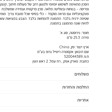
הסכין מתאימה לשימוש יומיומי ולמגוון רחב של פעולות חיתוך, קיצוץ
ופריסה – בנוחות ובשליטה מלאה. סכין פרקטית ועמידה שמשלבת
פונקציונליות עם מראה מוקפד – כלי בסיסי שכל מטבח צריך. מומ
שטיפה ידנית בלבד. התמונה להמחשה בלבד. הצבע במציאות עשוי
להיות שונה מהמוצג בתמונה.
חומר:
נירוסטה, סוג א’
מידה:
25.3 ס”מ
ארץ ייצור:
סין, China
שם היבואן:
אקסטרה ריטייל גרופ בע”מ
ח.פ.:520044389
כתובת:
פארק אפק , רח עמל, 2 ראש העין
משלוחים
החלפות והחזרות
אחריות