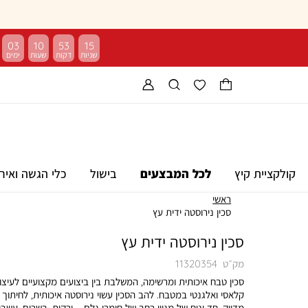
03
10
53
14
קולקציית קיץ
לכל המבצעים
בישול
כלי הגשה ואיר
ראשי
סכין נירוסטה ידית עץ
סכין נירוסטה ידית עץ
מק״ט
11320354
סכין טבח איכותית ומרשימה, המשלבת בין ביצועים מקצועיים לעיצו
קלאסי ואלגנטי במטבח. להב הסכין עשוי נירוסטה איכותית, לחיתוך
מדויק, חד ונוח של מגוון רחב של חומרי גלם – ירקות, בשרים, עשבי