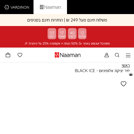
Vardinon
Naaman
משלוח חינם מעל 249 ₪ | החזרות חינם בסניפים
03
17
40
12
פסטיבל אוגוסט באתר 🥳 50% הנחה + אקסטרה 25% על היתרה! 🎉
ראשי
סיר יציקת אלומיניום - BLACK ICE