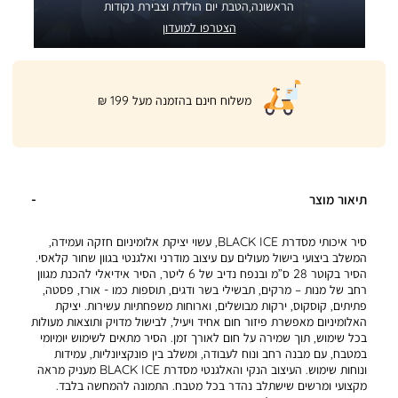
הראשונה,הטבת יום הולדת וצבירת נקודות
הצטרפו למועדון
|
משלוח חינם בהזמנה מעל 199 ₪
product
page
shipping
banner
(32)
תיאור מוצר
סיר איכותי מסדרת BLACK ICE, עשוי יציקת אלומיניום חזקה ועמידה,
המשלב ביצועי בישול מעולים עם עיצוב מודרני ואלגנטי בגוון שחור קלאסי.
הסיר בקוטר 28 ס”מ ובנפח נדיב של 6 ליטר, הסיר אידיאלי להכנת מגוון
רחב של מנות – מרקים, תבשילי בשר ודגים, תוספות כמו - אורז, פסטה,
פתיתים, קוסקוס, ירקות מבושלים, וארוחות משפחתיות עשירות. יציקת
האלומיניום מאפשרת פיזור חום אחיד ויעיל, לבישול מדויק ותוצאות מעולות
בכל שימוש, תוך שמירה על חום לאורך זמן. הסיר מתאים לשימוש יומיומי
במטבח, עם מבנה רחב ונוח לעבודה, ומשלב בין פונקציונליות, עמידות
ונוחות שימוש. העיצוב הנקי והאלגנטי מסדרת BLACK ICE מעניק מראה
מקצועי ומרשים שישתלב נהדר בכל מטבח. התמונה להמחשה בלבד.