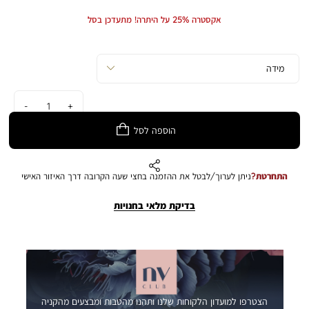
Min
Max
מעניק מראה מקצועי ומרשים שישתלב נהדר בכל מטבח. התמונה להמחשה בלבד.
Price
Price
אקסטרה 25% על היתרה! מתעדכן בסל
הצבע במציאות עשוי להיות שונה מהמוצג בתמונה.
כמות
הוספה לסל
התחרטת?
ניתן לערוך/לבטל את ההזמנה בחצי שעה הקרובה דרך האיזור האישי
בדיקת מלאי בחנויות
הצטרפו למועדון הלקוחות שלנו ותהנו מהטבות ומבצעים מהקניה