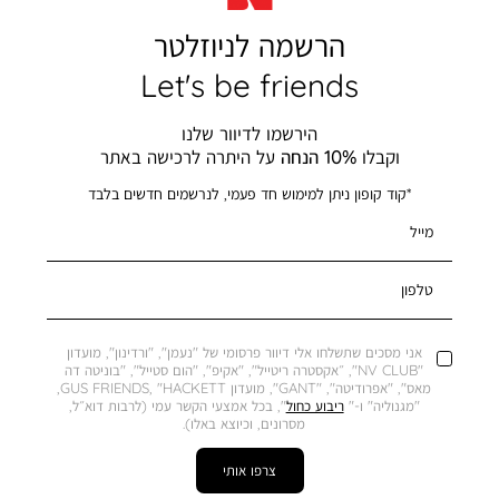
הרשמה לניוזלטר
Let's be friends
הירשמו לדיוור שלנו
וקבלו
10% הנחה
על היתרה לרכישה באתר
*קוד קופון ניתן למימוש חד פעמי, לנרשמים חדשים בלבד
מייל
טלפון
אני מסכים שתשלחו אלי דיוור פרסומי של "נעמן", "ורדינון", מועדון
"NV CLUB", ״אקסטרה ריטייל", "אקיפ", "הום סטייל", "בוניטה דה
מאס", "אפרודיטה", "GANT", מועדון GUS FRIENDS, "HACKETT,
"מגנוליה" ו-"
ריבוע כחול
", בכל אמצעי הקשר עמי (לרבות דוא״ל,
מסרונים, וכיוצא באלו).
צרפו אותי