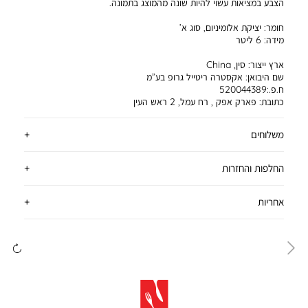
הצבע במציאות עשוי להיות שונה מהמוצג בתמונה.
חומר:
יציקת אלומיניום, סוג א’
מידה:
6 ליטר
ארץ ייצור:
סין, China
שם היבואן:
אקסטרה ריטייל גרופ בע”מ
ח.פ.:520044389
כתובת:
פארק אפק , רח עמל, 2 ראש העין
משלוחים
החלפות והחזרות
אחריות
ימינה
שמ