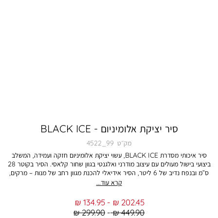
סיר יציקת אלומיניום - BLACK ICE
מק״ט
4522_99
סיר איכותי מסדרת BLACK ICE, עשוי יציקת אלומיניום חזקה ועמידה, המשלב
ביצועי בישול מעולים עם עיצוב מודרני ואלגנטי בגוון שחור קלאסי. הסיר בקוטר 28
ס”מ ובנפח נדיב של 6 ליטר, הסיר אידיאלי להכנת מגוון רחב של מנות – מרקים,
תבשילי בשר ודגים, תוספות כמו - אורז, פסטה, פתיתים, קוסקוס, ירקות מבושלים,
קרא עוד...
וארוחות משפחתיות עשירות. יציקת האלומיניום מאפשרת פיזור חום אחיד ויעיל,
לבישול מדויק ותוצאות מעולות בכל שימוש, תוך שמירה על חום לאורך זמן. הסיר
From
To
134.95 ₪
202.45 ₪
מתאים לשימוש יומיומי במטבח, עם מבנה רחב ונוח לעבודה, ומשלב בין
Regular
Regular
299.90 ₪
449.90 ₪
פונקציונליות, עמידות ונוחות שימוש. העיצוב הנקי והאלגנטי מסדרת BLACK ICE