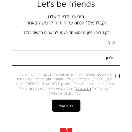
Let's be friends
הירשמו לדיוור שלנו
וקבלו
10% הנחה
על היתרה לרכישה באתר
*קוד קופון ניתן למימוש חד פעמי, לנרשמים חדשים בלבד
מייל
טלפון
אני מסכים שתשלחו אלי דיוור פרסומי של "נעמן", "ורדינון", מועדון
"NV CLUB", ״אקסטרה ריטייל", "אקיפ", "הום סטייל", "בוניטה דה
מאס", "אפרודיטה", "GANT", מועדון GUS FRIENDS, "HACKETT,
"מגנוליה" ו-"
ריבוע כחול
", בכל אמצעי הקשר עמי (לרבות דוא״ל,
מסרונים, וכיוצא באלו).
צרפו אותי