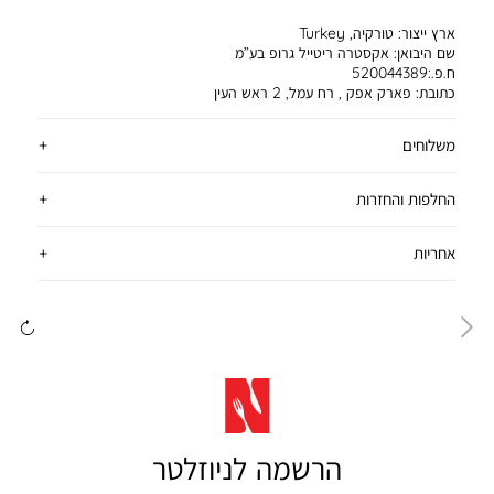
ארץ ייצור:
טורקיה, Turkey
שם היבואן:
אקסטרה ריטייל גרופ בע”מ
ח.פ.:520044389
כתובת:
פארק אפק , רח עמל, 2 ראש העין
משלוחים
החלפות והחזרות
אחריות
ימינה
שמ
הרשמה לניוזלטר