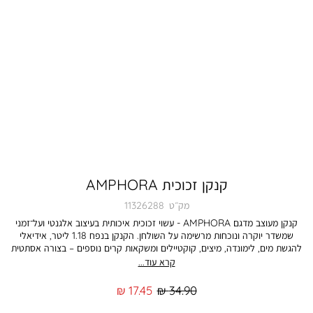
קנקן זכוכית AMPHORA
מק״ט
11326288
קנקן מעוצב מדגם AMPHORA - עשוי זכוכית איכותית בעיצוב אלגנטי ועל־זמני
שמשדר יוקרה ונוכחות מרשימה על השולחן. הקנקן בנפח 1.18 ליטר, אידיאלי
להגשת מים, לימונדה, מיצים, קוקטיילים ומשקאות קרים נוספים – בצורה אסתטית
ונוחה לאירוח ולשימוש יומיומי. העיצוב משלב קווים קלאסיים עם מראה נקי
קרא עוד...
ואלגנטי, המאפשר להשתלב בקלות בכל שולחן אירוח ובכל סגנון עיצוב. ידית
האחיזה הנוחה מאפשרת מזיגה קלה ונעימה, בעוד הזכוכית השקופה מדגישה את
מחיר
מחיר
17.45 ₪
34.90 ₪
צבעי המשקה ומוסיפה טאץ’ מרשים לכל הגשה. קנקן שמשלב פונקציונליות עם
רגיל
מוצר
עיצוב מוקפד – בדיוק מה שצריך לאירוח אלגנטי ונעים. התמונה להמחשה בלבד.