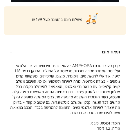
|
משלוח חינם בהזמנה מעל 199 ₪
product
page
shipping
banner
(32)
תיאור מוצר
קנקן מעוצב מדגם AMPHORA - עשוי זכוכית איכותית בעיצוב אלגנטי
ועל־זמני שמשדר יוקרה ונוכחות מרשימה על השולחן. הקנקן בנפח 1.18
ליטר, אידיאלי להגשת מים, לימונדה, מיצים, קוקטיילים ומשקאות קרים
נוספים – בצורה אסתטית ונוחה לאירוח ולשימוש יומיומי. העיצוב משלב
קווים קלאסיים עם מראה נקי ואלגנטי, המאפשר להשתלב בקלות בכל
שולחן אירוח ובכל סגנון עיצוב. ידית האחיזה הנוחה מאפשרת מזיגה קלה
ונעימה, בעוד הזכוכית השקופה מדגישה את צבעי המשקה ומוסיפה טאץ’
מרשים לכל הגשה. קנקן שמשלב פונקציונליות עם עיצוב מוקפד – בדיוק
מה שצריך לאירוח אלגנטי ונעים. התמונה להמחשה בלבד. הצבע במציאות
עשוי להיות שונה מהמוצג בתמונה.
חומר:
זכוכית, סוג א’
מידה:
1.2 ליטר