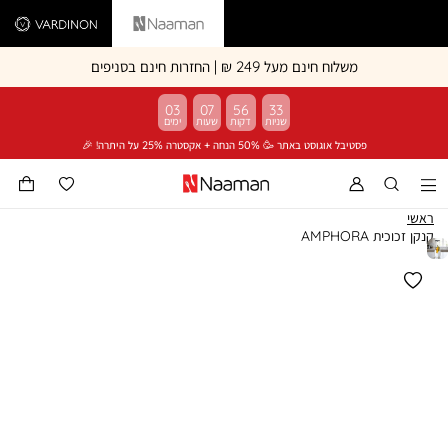
Vardinon
Naaman
משלוח חינם מעל 249 ₪ | החזרות חינם בסניפים
03
07
56
33
פסטיבל אוגוסט באתר 🥳 50% הנחה + אקסטרה 25% על היתרה! 🎉
ראשי
קנקן זכוכית AMPHORA