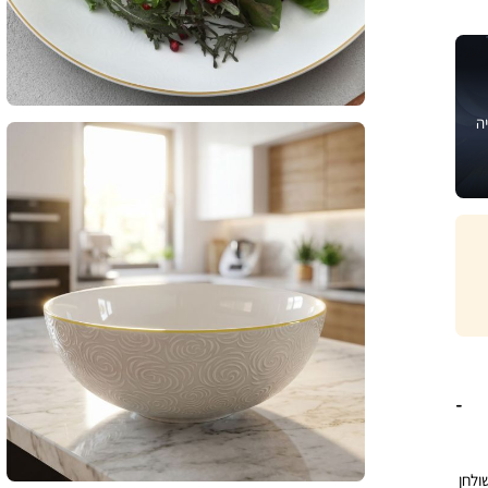
ה
ולחן