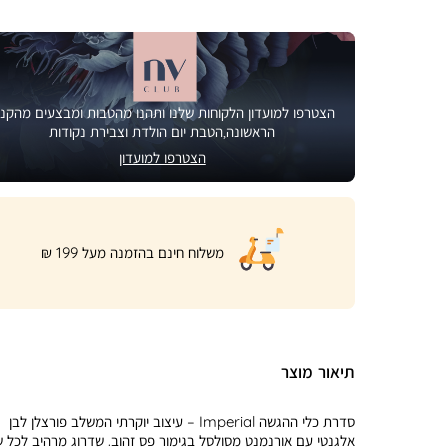
הצטרפו למועדון הלקוחות שלנו ותהנו מהטבות ומבצעים מהקני
הראשונה,הטבת יום הולדת וצבירת נקודות
הצטרפו למועדון
|
משלוח חינם בהזמנה מעל 199 ₪
product
page
shipping
banner
(32)
תיאור מוצר
סדרת כלי ההגשה Imperial – עיצוב יוקרתי המשלב פורצלן לבן
אלגנטי עם אורנמנט מסולסל בגימור פס זהוב. שדרוג מרהיב לכל ש