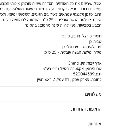
אוכל, שירשים את כל האורחים! הסדרה עשויה פורצלן איכותי המבט
עמידות גבוהה ומראה יוקרתי - עיצוב מיוחד: עיטור מסולסל עם פס
זהוב, סגנון אלגנטי שמתאים לאירועים חגיגיים, לשימוש יומיומי, ולכל
אירוח. • פלטת הגשה אובלית - 25 ס”מ. התמונה להמחשה בלבד.
הצבע במציאות עשוי להיות שונה מהמוצג בתמונה
חומר:
פורצלן ניו בון, סוג א’
שביר:
כן
ניתן לשימוש במיקרוגל:
כן
מידה:
פלטת הגשה אובלית - 25 ס”מ
ארץ ייצור:
סין, China
שם היבואן:
אקסטרה ריטייל גרופ בע”מ
ח.פ.:520044389
כתובת:
פארק אפק , רח עמל, 2 ראש העין
משלוחים
החלפות והחזרות
אחריות