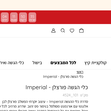
04
11
50
34
קולקציית קיץ
לכל המבצעים
בישול
כלי הגשה ואיר
ראשי
כלי הגשה פורצלן - Imperial
כלי הגשה פורצלן - Imperial
מק״ט
4524_101
סדרת כלי ההגשה Imperial – עיצוב יוקרתי המשלב פורצלן לבן
אלגנטי עם אורנמנט מסולסל בגימור פס זהוב. שדרוג מרהיב לכל ש
אוכל, שירשים את כל האורחים! הסדרה עשויה פורצלן איכותי המבט