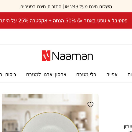
משלוח חינם מעל 249 ₪ | החזרות חינם בסניפים
פסטיבל אוגוסט באתר 🥳 50% הנחה + אקסטרה 25% על היתרה! 🎉
וח
אפייה
כלי מטבח
אחסון וארגון למטבח
כוסות וכ
ולחן
יח