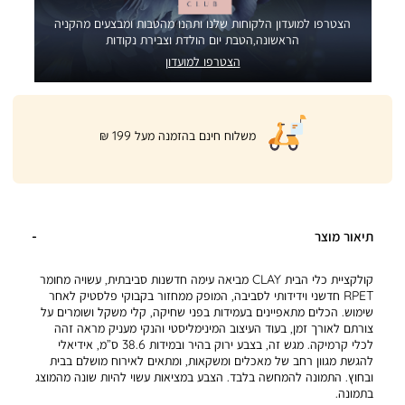
הצטרפו למועדון הלקוחות שלנו ותהנו מהטבות ומבצעים מהקניה
הראשונה,הטבת יום הולדת וצבירת נקודות
הצטרפו למועדון
|
משלוח חינם בהזמנה מעל 199 ₪
product
page
shipping
banner
(32)
תיאור מוצר
קולקציית כלי הבית CLAY מביאה עימה חדשנות סביבתית, עשויה מחומר
RPET חדשני וידידותי לסביבה, המופק ממחזור בקבוקי פלסטיק לאחר
שימוש. הכלים מתאפיינים בעמידות בפני שחיקה, קלי משקל ושומרים על
צורתם לאורך זמן, בעוד העיצוב המינימליסטי והנקי מעניק מראה זהה
לכלי קרמיקה. מגש זה, בצבע ירוק בהיר ובמידות 38.6 ס”מ, אידיאלי
להגשת מגוון רחב של מאכלים ומשקאות, ומתאים לאירוח מושלם בבית
ובחוץ. התמונה להמחשה בלבד. הצבע במציאות עשוי להיות שונה מהמוצג
בתמונה.