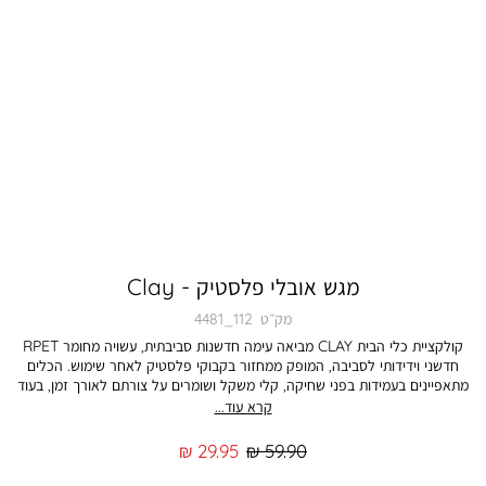
מגש אובלי פלסטיק - Clay
מק״ט
4481_112
קולקציית כלי הבית CLAY מביאה עימה חדשנות סביבתית, עשויה מחומר RPET
חדשני וידידותי לסביבה, המופק ממחזור בקבוקי פלסטיק לאחר שימוש. הכלים
מתאפיינים בעמידות בפני שחיקה, קלי משקל ושומרים על צורתם לאורך זמן, בעוד
העיצוב המינימליסטי והנקי מעניק מראה זהה לכלי קרמיקה. מגש זה, בצבע ירוק
קרא עוד...
בהיר ובמידות 38.6 ס”מ, אידיאלי להגשת מגוון רחב של מאכלים ומשקאות,
ומתאים לאירוח מושלם בבית ובחוץ. התמונה להמחשה בלבד. הצבע במציאות עשוי
מחיר
מחיר
29.95 ₪
59.90 ₪
להיות שונה מהמוצג בתמונה.
רגיל
מוצר