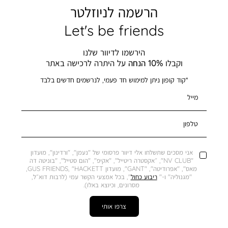
הרשמה לניוזלטר
Let's be friends
הירשמו לדיוור שלנו
וקבלו
10% הנחה
על היתרה לרכישה באתר
*קוד קופון ניתן למימוש חד פעמי, לנרשמים חדשים בלבד
מייל
טלפון
אני מסכים שתשלחו אלי דיוור פרסומי של "נעמן", "ורדינון", מועדון
"NV CLUB", ״אקסטרה ריטייל", "אקיפ", "הום סטייל", "בוניטה דה
מאס", "אפרודיטה", "GANT", מועדון GUS FRIENDS, "HACKETT,
"מגנוליה" ו-"
ריבוע כחול
", בכל אמצעי הקשר עמי (לרבות דוא״ל,
מסרונים, וכיוצא באלו).
צרפו אותי