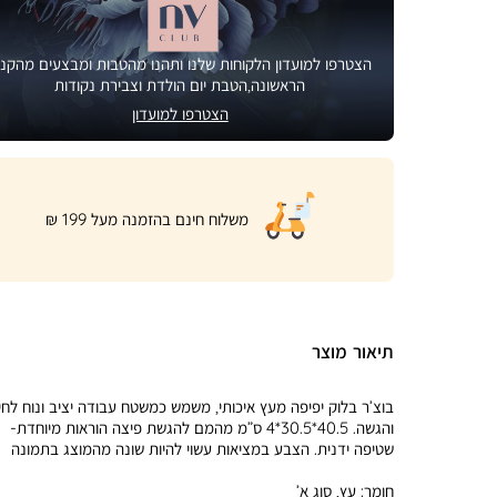
הצטרפו למועדון הלקוחות שלנו ותהנו מהטבות ומבצעים מהקני
הראשונה,הטבת יום הולדת וצבירת נקודות
הצטרפו למועדון
|
משלוח חינם בהזמנה מעל 199 ₪
product
page
shipping
banner
(32)
תיאור מוצר
בוצ’ר בלוק יפיפה מעץ איכותי, משמש כמשטח עבודה יציב ונוח לחי
והגשה. 40.5*30.5*4 ס”מ מהמם להגשת פיצה הוראות מיוחדת-
שטיפה ידנית. הצבע במציאות עשוי להיות שונה מהמוצג בתמונה
חומר:
עץ, סוג א’