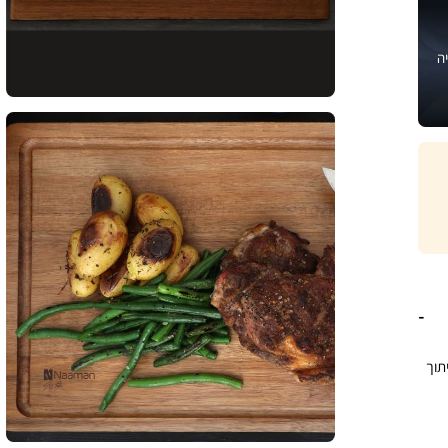
ה
תוך