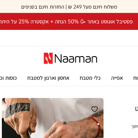
משלוח חינם מעל 249 ₪ | החזרות חינם בסניפים
פסטיבל אוגוסט באתר 🥳 50% הנחה + אקסטרה 25% על היתרה! 🎉
וח
אפייה
כלי מטבח
אחסון וארגון למטבח
כוסות וכ
תוך