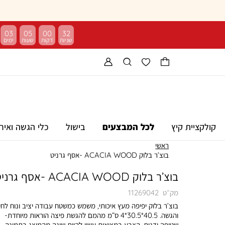
03
05
00
32
קולקציית קיץ
לכל המבצעים
בישול
כלי הגשה ואיר
ראשי
בוצ’ר בלוק ACACIA WOOD -אסף גרניט
בוצ’ר בלוק ACACIA WOOD -אסף גרניט
מק״ט
11269042
בוצ’ר בלוק יפיפה מעץ איכותי, משמש כמשטח עבודה יציב ונוח לחי
והגשה. 40.5*30.5*4 ס”מ מהמם להגשת פיצה הוראות מיוחדת-
שטיפה ידנית. הצבע במציאות עשוי להיות שונה מהמוצג בתמונה