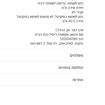
ניתן לשטיפה:
עדיפות לשטיפה ידנית
יחידת מידה:
ס”מ
שביר:
לא
ניתן לשימוש במיקרוגל:
לא מתאים לשימוש במיקרוגל
מידה:
40.5 ס”מ
ארץ ייצור:
סין, China
שם היבואן:
אקסטרה ריטייל גרופ בע”מ
ח.פ.:520044389
כתובת:
פארק אפק , רח עמל, 2 ראש העין
משלוחים
החלפות והחזרות
אחריות