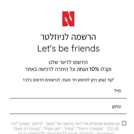
הרשמה לניוזלטר
Let's be friends
הירשמו לדיוור שלנו
וקבלו
10% הנחה
על היתרה לרכישה באתר
*קוד קופון ניתן למימוש חד פעמי, לנרשמים חדשים בלבד
מייל
טלפון
אני מסכים שתשלחו אלי דיוור פרסומי של "נעמן", "ורדינון", מועדון "NV
CLUB", ״אקסטרה ריטייל", "אקיפ", "הום סטייל", "בוניטה דה מאס",
"אפרודיטה", "GANT", מועדון GUS FRIENDS, "HACKETT,