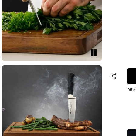
עצור
יזור