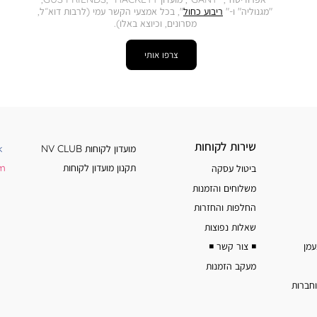
"מגנוליה" ו-"
ריבוע כחול
", בכל אמצעי הקשר עמי (לרבות דוא״ל,
מסרונים, וכיוצא באלו).
צרפו אותי
שירות
מידע
שירות לקוחות
מועדון לקוחות NV CLUB
k
לקוחות
נוסף
תקנון מועדון לקוחות
am
ביטול עסקה
משלוחים והזמנות
החלפות והחזרות
שאלות נפוצות
◾️ צור קשר ◾️
מעקב הזמנות
וחברות