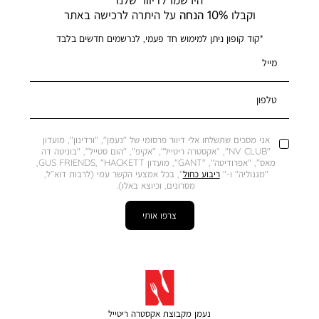
וקבלו
10% הנחה
על היתרה לרכישה באתר
*קוד קופון ניתן למימוש חד פעמי, לנרשמים חדשים בלבד
מייל
טלפון
אני מסכים שתשלחו אלי דיוור פרסומי של "נעמן", "ורדינון", מועדון
"NV CLUB", ״אקסטרה ריטייל", "אקיפ", "הום סטייל", "בוניטה דה
מאס", "אפרודיטה", "GANT", מועדון GUS FRIENDS, "HACKETT,
"מגנוליה" ו-"
ריבוע כחול
", בכל אמצעי הקשר עמי (לרבות דוא״ל,
מסרונים, וכיוצא באלו).
צרפו אותי
נעמן מקבוצת אקסטרה ריטייל