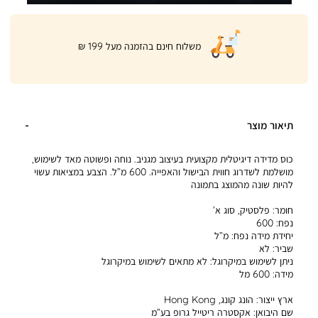
|
משלוח חינם בהזמנה מעל 199 ₪
product
page
shipping
banner
(32)
תיאור מוצר
כוס מדידה דיגיטלית מקצועית בעיצוב מגניב. נוחה ופשוטה מאד לשימוש,
מושלמת לשדרוג חווית הבישול והאפייה. 600 מ”ל. הצבע במציאות עשוי
להיות שונה מהמוצג בתמונה
חומר:
פלסטיק, סוג א’
נפח:
600
יחידת מידה נפח:
מ”ל
שביר:
לא
ניתן לשימוש במיקרוגל:
לא מתאים לשימוש במיקרוגל
מידה:
600 מל
ארץ ייצור:
הונג קונג, Hong Kong
שם היבואן:
אקסטרה ריטייל גרופ בע”מ