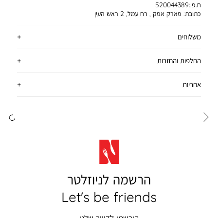
ח.פ.:520044389
כתובת:
פארק אפק , רח עמל, 2 ראש העין
משלוחים
החלפות והחזרות
אחריות
ימינה
שמ
הרשמה לניוזלטר
Let's be friends
הירשמו לדיוור שלנו