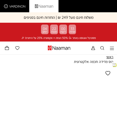
Vardinon
Naaman
משלוח חינם מעל 249 ₪ | החזרות חינם בסניפים
04
22
00
33
פסטיבל אוגוסט באתר 🥳 50% הנחה + אקסטרה 25% על היתרה! 🎉
ראשי
כוס מדידה חכמה אלקטרונית